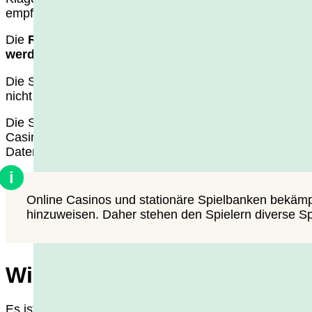
empfohlen, sein Konto für eine bestimmte Zeit zu schl
Die
Richtlinien zum Kampf gegen Spielsucht
werden
werden
bestraft
, wenn sie die Spieler, die ihr Spiele
Die Spielsucht wird aber auch durch Spielbanken bek
nicht
über seine Verhältnisse zockt
. Dies trifft aber
Die Spieler können sich in den meisten Spielbanken a
Casinos gültig ist. Durch eine
bundesweite Spielerspe
Daten) nicht mehr möglich.
i
Online Casinos und stationäre Spielbanken bekämpf
hinzuweisen. Daher stehen den Spielern diverse Sp
Wie erkenne ich, ob ich spie
Es ist nicht leicht, in den Spiegel zu schauen und sich