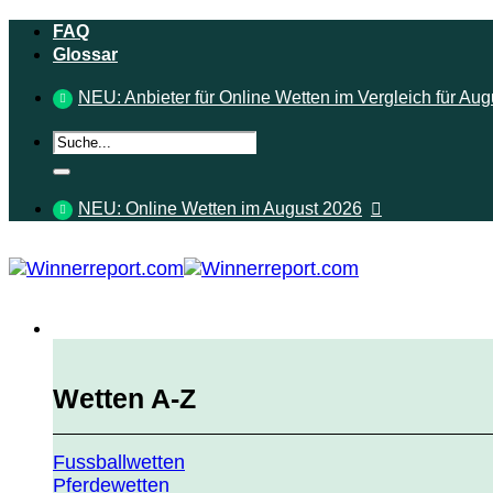
Zum
FAQ
Inhalt
Glossar
springen
NEU: Anbieter für Online Wetten im Vergleich für Au
NEU: Online Wetten im August 2026
Wetten
Wetten A-Z
Fussballwetten
Pferdewetten