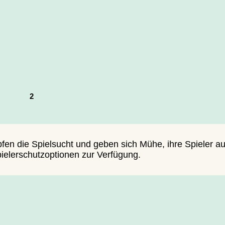
ießen oder
Einzahlungs- bzw. Einsatzlimits zu setzen
.
 sowohl vom Gesetzgeber als auch vom Lizenzgeber vo
rkonto geschlossen haben, weiterhin zocken lassen.
ämpft. So kann es vorkommen, dass die Spielbank
vom S
 nur dann zu, wenn Anzeichen für Spielsucht erscheinen u
uch
selbst durch einen Notfall-Button aussperren las
2
rrdatei
ist seit 1. Juli 2021 auch der Zugang zu ander
en die Spielsucht und geben sich Mühe, ihre Spieler au
ielerschutzoptionen zur Verfügung.
lsüchtig bin?
 selbst zu fragen, ob man spielsüchtig ist. Dies ist aber