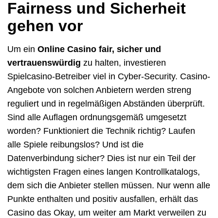
Fairness und Sicherheit
gehen vor
Um ein
Online Casino fair, sicher und
vertrauenswürdig
zu halten, investieren
Spielcasino-Betreiber viel in Cyber-Security. Casino-
Angebote von solchen Anbietern werden streng
reguliert und in regelmäßigen Abständen überprüft.
Sind alle Auflagen ordnungsgemäß umgesetzt
worden? Funktioniert die Technik richtig? Laufen
alle Spiele reibungslos? Und ist die
Datenverbindung sicher? Dies ist nur ein Teil der
wichtigsten Fragen eines langen Kontrollkatalogs,
dem sich die Anbieter stellen müssen. Nur wenn alle
Punkte enthalten und positiv ausfallen, erhält das
Casino das Okay, um weiter am Markt verweilen zu