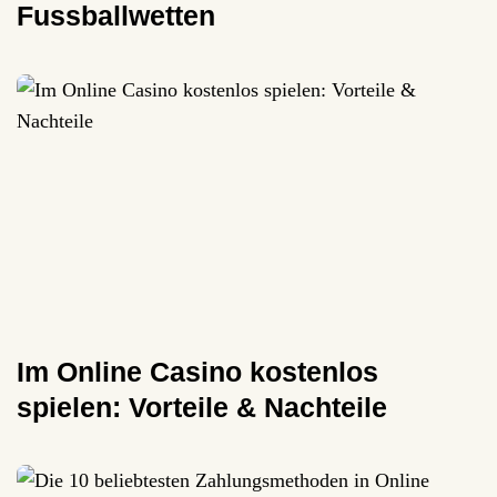
Fussballwetten
Im Online Casino kostenlos
spielen: Vorteile & Nachteile