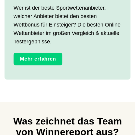
Wer ist der beste Sportwettenanbieter,
welcher Anbieter bietet den besten
Wettbonus für Einsteiger? Die besten Online
Wettanbieter im großen Vergleich & aktuelle
Testergebnisse.
Mehr erfahren
Was zeichnet das Team
von Winnereport aus?