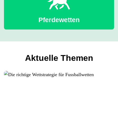
Pferdewetten
Aktuelle Themen