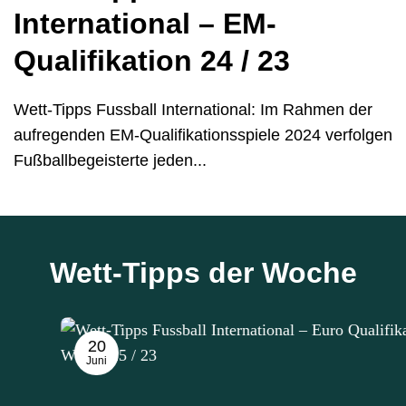
International – EM-
Qualifikation 24 / 23
Wett-Tipps Fussball International: Im Rahmen der
aufregenden EM-Qualifikationsspiele 2024 verfolgen
Fußballbegeisterte jeden...
Wett-Tipps der Woche
20
Juni