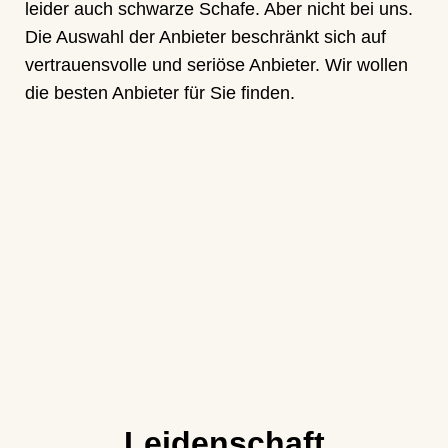
leider auch schwarze Schafe. Aber nicht bei uns.
Die Auswahl der Anbieter beschränkt sich auf
vertrauensvolle und seriöse Anbieter. Wir wollen
die besten Anbieter für Sie finden.
Leidenschaft