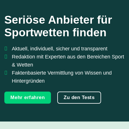
Seriöse Anbieter für
Sportwetten finden
Aktuell, individuell, sicher und transparent
Redaktion mit Experten aus den Bereichen Sport
& Wetten
Faktenbasierte Vermittlung von Wissen und
Hintergründen
Mehr erfahren
Zu den Tests