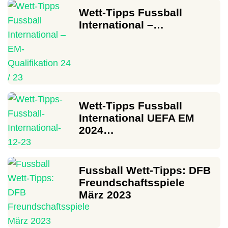
Wett-Tipps Fussball
International –…
Wett-Tipps Fussball
International UEFA EM
2024…
Fussball Wett-Tipps: DFB
Freundschaftsspiele
März 2023