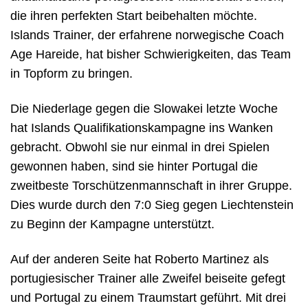
die ihren perfekten Start beibehalten möchte.
Islands Trainer, der erfahrene norwegische Coach
Age Hareide, hat bisher Schwierigkeiten, das Team
in Topform zu bringen.
Die Niederlage gegen die Slowakei letzte Woche
hat Islands Qualifikationskampagne ins Wanken
gebracht. Obwohl sie nur einmal in drei Spielen
gewonnen haben, sind sie hinter Portugal die
zweitbeste Torschützenmannschaft in ihrer Gruppe.
Dies wurde durch den 7:0 Sieg gegen Liechtenstein
zu Beginn der Kampagne unterstützt.
Auf der anderen Seite hat Roberto Martinez als
portugiesischer Trainer alle Zweifel beiseite gefegt
und Portugal zu einem Traumstart geführt. Mit drei