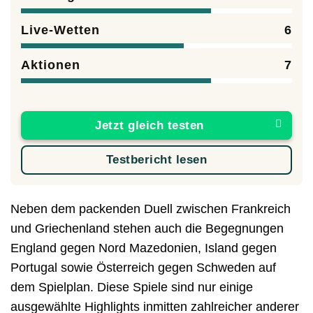
Live-Wetten
6
Aktionen
7
Jetzt gleich testen
Testbericht lesen
Neben dem packenden Duell zwischen Frankreich
und Griechenland stehen auch die Begegnungen
England gegen Nord Mazedonien, Island gegen
Portugal sowie Österreich gegen Schweden auf
dem Spielplan. Diese Spiele sind nur einige
ausgewählte Highlights inmitten zahlreicher anderer