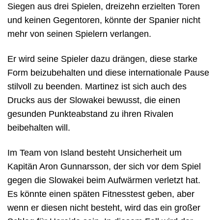
Siegen aus drei Spielen, dreizehn erzielten Toren
und keinen Gegentoren, könnte der Spanier nicht
mehr von seinen Spielern verlangen.
Er wird seine Spieler dazu drängen, diese starke
Form beizubehalten und diese internationale Pause
stilvoll zu beenden. Martinez ist sich auch des
Drucks aus der Slowakei bewusst, die einen
gesunden Punkteabstand zu ihren Rivalen
beibehalten will.
Im Team von Island besteht Unsicherheit um
Kapitän Aron Gunnarsson, der sich vor dem Spiel
gegen die Slowakei beim Aufwärmen verletzt hat.
Es könnte einen späten Fitnesstest geben, aber
wenn er diesen nicht besteht, wird das ein großer