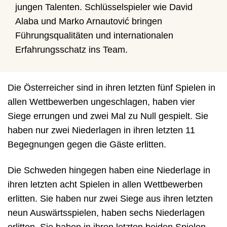
jungen Talenten. Schlüsselspieler wie David
Alaba und Marko Arnautović bringen
Führungsqualitäten und internationalen
Erfahrungsschatz ins Team.
Die Österreicher sind in ihren letzten fünf Spielen in
allen Wettbewerben ungeschlagen, haben vier
Siege errungen und zwei Mal zu Null gespielt. Sie
haben nur zwei Niederlagen in ihren letzten 11
Begegnungen gegen die Gäste erlitten.
Die Schweden hingegen haben eine Niederlage in
ihren letzten acht Spielen in allen Wettbewerben
erlitten. Sie haben nur zwei Siege aus ihren letzten
neun Auswärtsspielen, haben sechs Niederlagen
erlitten. Sie haben in ihren letzten beiden Spielen