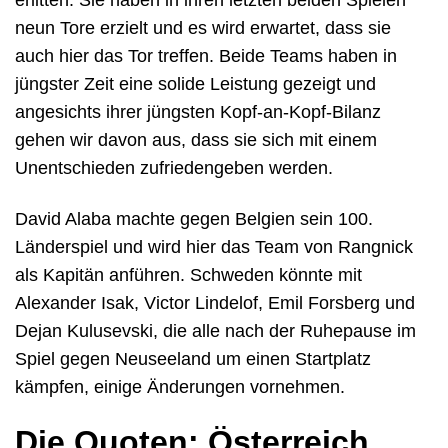
neun Tore erzielt und es wird erwartet, dass sie
auch hier das Tor treffen. Beide Teams haben in
jüngster Zeit eine solide Leistung gezeigt und
angesichts ihrer jüngsten Kopf-an-Kopf-Bilanz
gehen wir davon aus, dass sie sich mit einem
Unentschieden zufriedengeben werden.
David Alaba machte gegen Belgien sein 100.
Länderspiel und wird hier das Team von Rangnick
als Kapitän anführen. Schweden könnte mit
Alexander Isak, Victor Lindelof, Emil Forsberg und
Dejan Kulusevski, die alle nach der Ruhepause im
Spiel gegen Neuseeland um einen Startplatz
kämpfen, einige Änderungen vornehmen.
Die Quoten: Österreich