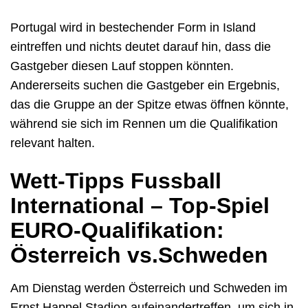
Portugal wird in bestechender Form in Island
eintreffen und nichts deutet darauf hin, dass die
Gastgeber diesen Lauf stoppen könnten.
Andererseits suchen die Gastgeber ein Ergebnis,
das die Gruppe an der Spitze etwas öffnen könnte,
während sie sich im Rennen um die Qualifikation
relevant halten.
Wett-Tipps Fussball
International – Top-Spiel
EURO-Qualifikation:
Österreich vs.Schweden
Am Dienstag werden Österreich und Schweden im
Ernst Happel Stadion aufeinandertreffen, um sich in