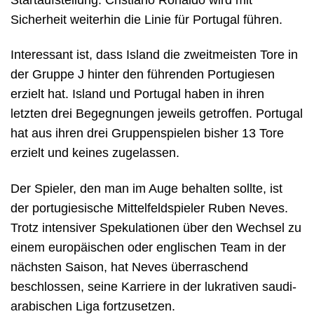
Sicherheit weiterhin die Linie für Portugal führen.
Interessant ist, dass Island die zweitmeisten Tore in
der Gruppe J hinter den führenden Portugiesen
erzielt hat. Island und Portugal haben in ihren
letzten drei Begegnungen jeweils getroffen. Portugal
hat aus ihren drei Gruppenspielen bisher 13 Tore
erzielt und keines zugelassen.
Der Spieler, den man im Auge behalten sollte, ist
der portugiesische Mittelfeldspieler Ruben Neves.
Trotz intensiver Spekulationen über den Wechsel zu
einem europäischen oder englischen Team in der
nächsten Saison, hat Neves überraschend
beschlossen, seine Karriere in der lukrativen saudi-
arabischen Liga fortzusetzen.