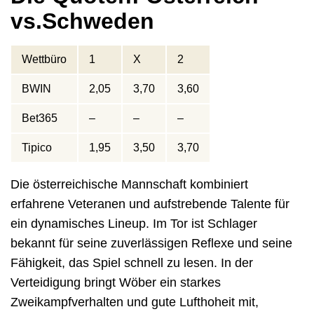
vs.Schweden
Wettbüro
1
X
2
BWIN
2,05
3,70
3,60
Bet365
–
–
–
Tipico
1,95
3,50
3,70
Die österreichische Mannschaft kombiniert
erfahrene Veteranen und aufstrebende Talente für
ein dynamisches Lineup. Im Tor ist Schlager
bekannt für seine zuverlässigen Reflexe und seine
Fähigkeit, das Spiel schnell zu lesen. In der
Verteidigung bringt Wöber ein starkes
Zweikampfverhalten und gute Lufthoheit mit,