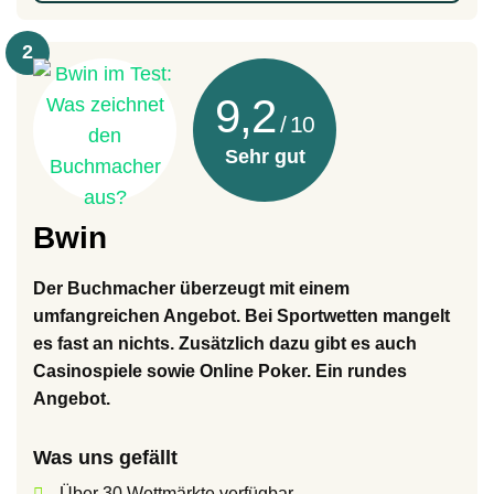
2
9,2
Sehr gut
Bwin
Der
Buchmacher
überzeugt mit einem
umfangreichen Angebot. Bei Sportwetten mangelt
es fast an nichts. Zusätzlich dazu gibt es auch
Casinospiele sowie Online
Poker
. Ein rundes
Angebot.
Was uns gefällt
Über 30 Wettmärkte verfügbar