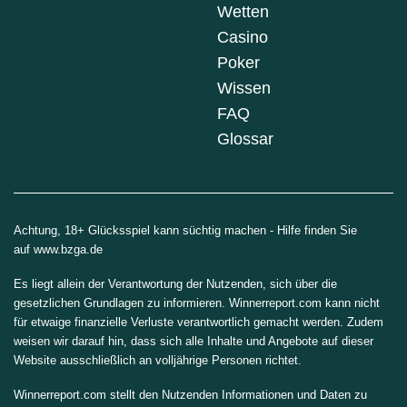
Wetten
Casino
Poker
Wissen
FAQ
Glossar
Achtung, 18+ Glücksspiel kann süchtig machen - Hilfe finden Sie
auf
www.bzga.de
Es liegt allein der Verantwortung der Nutzenden, sich über die
gesetzlichen Grundlagen zu informieren. Winnerreport.com kann nicht
für etwaige finanzielle Verluste verantwortlich gemacht werden. Zudem
weisen wir darauf hin, dass sich alle Inhalte und Angebote auf dieser
Website ausschließlich an volljährige Personen richtet.
Winnerreport.com stellt den Nutzenden Informationen und Daten zu