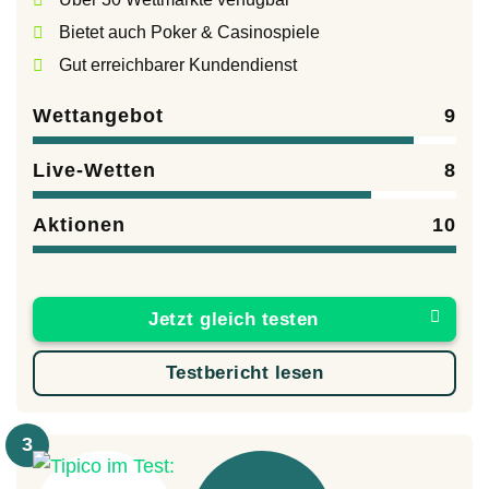
Bietet auch Poker & Casinospiele
Gut erreichbarer Kundendienst
Wettangebot
9
Live-Wetten
8
Aktionen
10
Jetzt gleich testen
Testbericht lesen
3