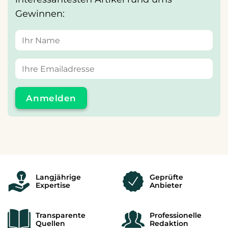
Gewinnen:
Langjährige
Geprüfte
Expertise
Anbieter
Transparente
Professionelle
Quellen
Redaktion