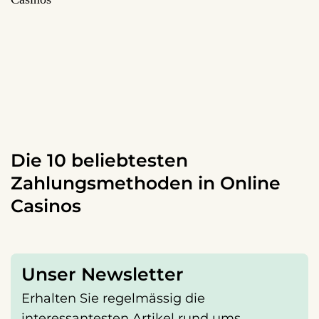
Die 10 beliebtesten
Zahlungsmethoden in Online
Casinos
Unser Newsletter
Erhalten Sie regelmässig die
interessantesten Artikel rund ums