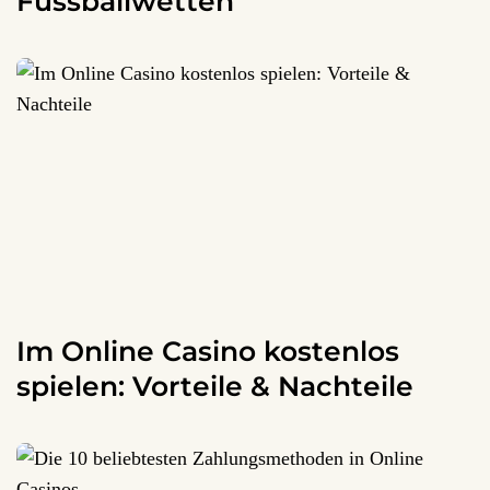
Fussballwetten
Im Online Casino kostenlos
spielen: Vorteile & Nachteile