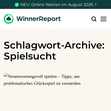
Zum
NEU: Online Wetten im August 2026
Inhalt
springen
Schlagwort-Archive:
Spielsucht