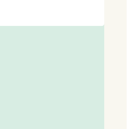
htige...
n Wissen, relevanten Aus- und Weiterbildungen und