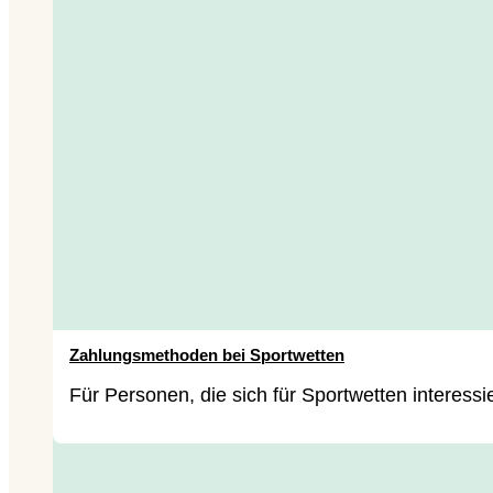
Zahlungsmethoden bei Sportwetten
Für Personen, die sich für Sportwetten interes