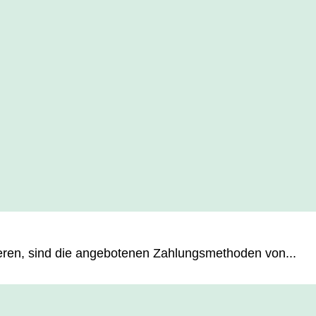
sieren, sind die angebotenen Zahlungsmethoden von...