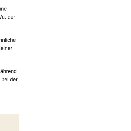
ine
Wu, der
hnliche
seiner
während
 bei der