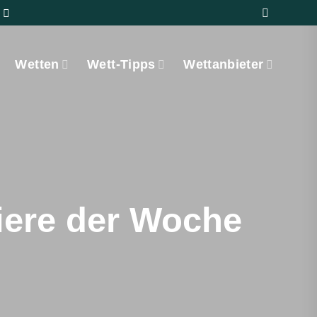
Wetten
Wett-Tipps
Wettanbieter
iere der Woche