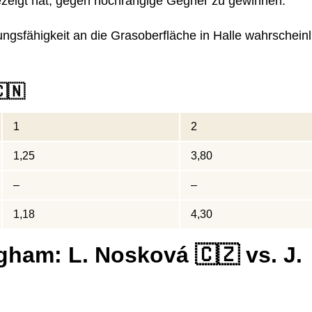
gezeigt hat, gegen hochrangige Gegner zu gewinnen.
ngsfähigkeit an die Grasoberfläche in Halle wahrscheinl
🇨🇳
1
2
1,25
3,80
–
–
1,18
4,30
ham: L. Nosková 🇨🇿 vs. J.