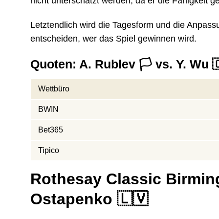
nicht unterschätzt werden, da er die Fähigkeit 
Letztendlich wird die Tagesform und die Anpassu
entscheiden, wer das Spiel gewinnen wird.
Quoten: A. Rublev 🏳️ vs. Y. Wu 
Wettbüro
BWIN
Bet365
Tipico
Rothesay Classic Birming
Ostapenko 🇱🇻