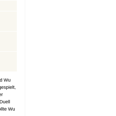
nd Wu
espielt,
er
Duell
ollte Wu