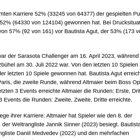
amten Karriere 52% (33245 von 64377) der gespielten P
 52% (64330 von 124104) gewonnen hat. Bei Drucksitua
z von 57% (92 von 161) vor Bautista Agut, der 53% (173 
war der Sarasota Challenger am 16. April 2023, während
zbühel am 30. Juli 2022 war. Von den letzten 10 Spielen 
r letzten 10 Spiele gewonnen hat. Bautista Agut erreich
aris, die zweite Runde, während Altmaier beim Boss Op
etzten 3 Events erreichte Altmaier die Runden: Erste, Drit
3 Events die Runden: Zweite, Zweite, Dritte erreichte.
ege ihrer Karriere: Altmaier hat Spieler wie den 8. der
. der Weltrangliste Jannik Sinner (2023) besiegt. Bautist
ngliste Daniil Medvedev (2022) und den mehrfachen