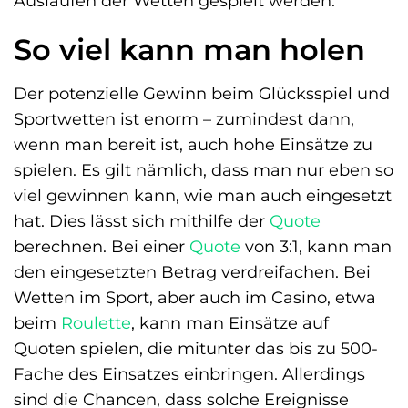
Auslaufen der Wetten gespielt werden.
So viel kann man holen
Der potenzielle Gewinn beim Glücksspiel und
Sportwetten ist enorm – zumindest dann,
wenn man bereit ist, auch hohe Einsätze zu
spielen. Es gilt nämlich, dass man nur eben so
viel gewinnen kann, wie man auch eingesetzt
hat. Dies lässt sich mithilfe der
Quote
berechnen. Bei einer
Quote
von 3:1, kann man
den eingesetzten Betrag verdreifachen. Bei
Wetten im Sport, aber auch im Casino, etwa
beim
Roulette
, kann man Einsätze auf
Quoten spielen, die mitunter das bis zu 500-
Fache des Einsatzes einbringen. Allerdings
sind die Chancen, dass solche Ereignisse