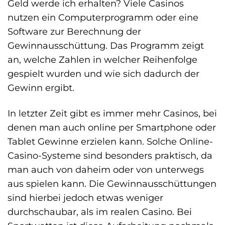
Geld werde ich erhalten? Viele Casinos
nutzen ein Computerprogramm oder eine
Software zur Berechnung der
Gewinnausschüttung. Das Programm zeigt
an, welche Zahlen in welcher Reihenfolge
gespielt wurden und wie sich dadurch der
Gewinn ergibt.
In letzter Zeit gibt es immer mehr Casinos, bei
denen man auch online per Smartphone oder
Tablet Gewinne erzielen kann. Solche Online-
Casino-Systeme sind besonders praktisch, da
man auch von daheim oder von unterwegs
aus spielen kann. Die Gewinnausschüttungen
sind hierbei jedoch etwas weniger
durchschaubar, als im realen Casino. Bei