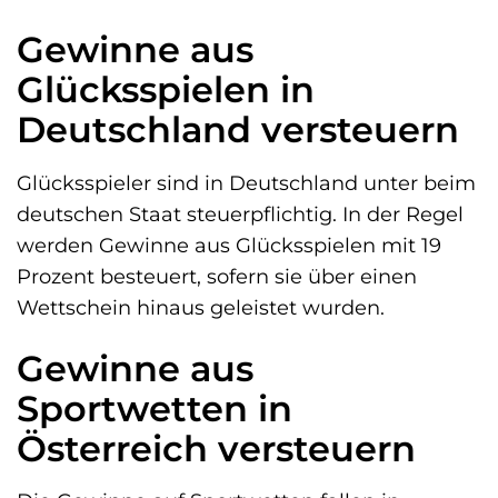
Gewinne aus
Glücksspielen in
Deutschland versteuern
Glücksspieler sind in Deutschland unter beim
deutschen Staat steuerpflichtig. In der Regel
werden Gewinne aus Glücksspielen mit 19
Prozent besteuert, sofern sie über einen
Wettschein hinaus geleistet wurden.
Gewinne aus
Sportwetten in
Österreich versteuern