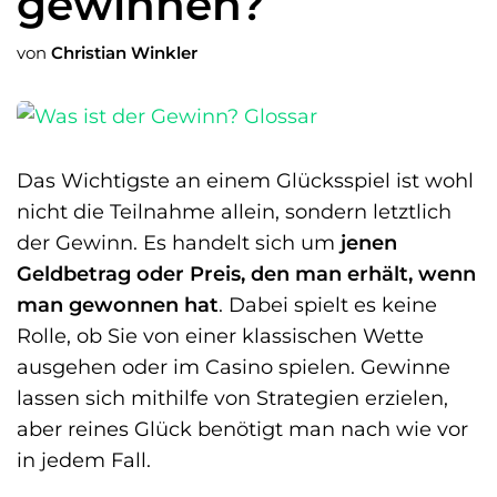
gewinnen?
von
Christian Winkler
Das Wichtigste an einem Glücksspiel ist wohl
nicht die Teilnahme allein, sondern letztlich
der Gewinn. Es handelt sich um
jenen
Geldbetrag oder Preis, den man erhält, wenn
man gewonnen hat
. Dabei spielt es keine
Rolle, ob Sie von einer klassischen Wette
ausgehen oder im Casino spielen. Gewinne
lassen sich mithilfe von Strategien erzielen,
aber reines Glück benötigt man nach wie vor
in jedem Fall.