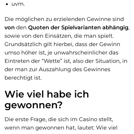
uvm.
Die möglichen zu erzielenden Gewinne sind
von
den
Quoten der Spielvarianten abhängig
,
sowie von den Einsätzen, die man spielt.
Grundsätzlich gilt hierbei, dass der Gewinn
umso höher ist, je unwahrscheinlicher das
Eintreten der “Wette” ist, also der Situation, in
der man zur Auszahlung des Gewinnes
berechtigt ist.
Wie viel habe ich
gewonnen?
Die erste Frage, die sich im Casino stellt,
wenn man gewonnen hat, lautet: Wie viel