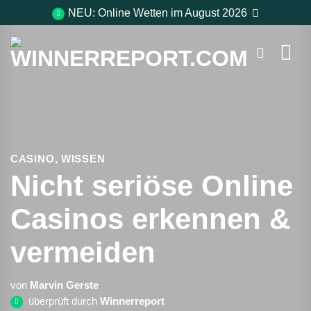
Zum
NEU: Online Wetten im August 2026
Inhalt
springen
CASINO
,
WISSEN
Nicht seriöse Online
Casinos erkennen &
vermeiden
von
Marvin Gerste
überprüft durch
Winnerreport