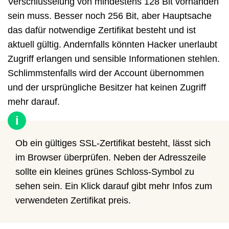
Verschlüsselung von mindestens 128 Bit vorhanden
sein muss. Besser noch 256 Bit, aber Hauptsache
das dafür notwendige Zertifikat besteht und ist
aktuell gültig. Andernfalls könnten Hacker unerlaubt
Zugriff erlangen und sensible Informationen stehlen.
Schlimmstenfalls wird der Account übernommen
und der ursprüngliche Besitzer hat keinen Zugriff
mehr darauf.
i
Ob ein gültiges SSL-Zertifikat besteht, lässt sich
im Browser überprüfen. Neben der Adresszeile
sollte ein kleines grünes Schloss-Symbol zu
sehen sein. Ein Klick darauf gibt mehr Infos zum
verwendeten Zertifikat preis.