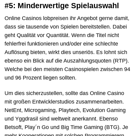
#5: Minderwertige Spielauswahl
Online Casinos lobpreisen ihr Angebot gerne damit,
dass sie tausende von Spielen bereitstellen. Dabei
geht Qualität vor Quantität. Wenn die Titel nicht
fehlerfrei funktionieren und/oder eine schlechte
Auflösung bieten, wirkt dies unseriös. Es lohnt sich
ebenso ein Blick auf die Auszahlungsquoten (RTP).
Welche bei den meisten Casinospielen zwischen 94
und 96 Prozent liegen sollten.
Um dies sicherzustellen, sollte das Online Casino
mit großen Entwicklerstudios zusammenarbeiten.
NetEnt, Microgaming, Playtech, Evolution Gaming
und Yggdrasil sind weltweit anerkannt. Ebenso
Betsoft, Play´n Go und Big Time Gaming (BTG). Je
mehr Kooperationen mit solchen Programmierern