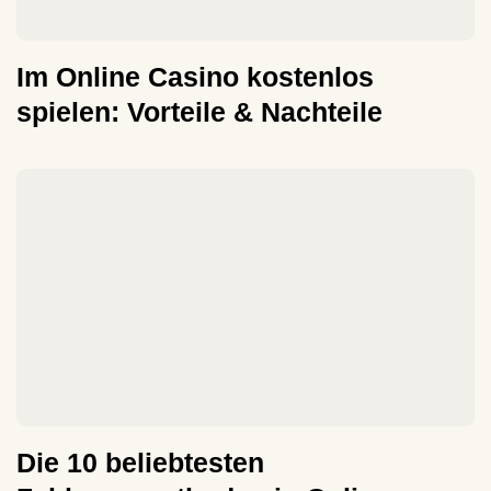
Im Online Casino kostenlos
spielen: Vorteile & Nachteile
Die 10 beliebtesten