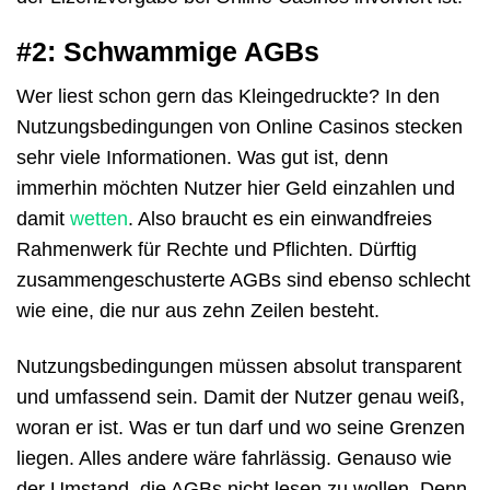
#2: Schwammige AGBs
Wer liest schon gern das Kleingedruckte? In den
Nutzungsbedingungen von Online Casinos stecken
sehr viele Informationen. Was gut ist, denn
immerhin möchten Nutzer hier Geld einzahlen und
damit
wetten
. Also braucht es ein einwandfreies
Rahmenwerk für Rechte und Pflichten. Dürftig
zusammengeschusterte AGBs sind ebenso schlecht
wie eine, die nur aus zehn Zeilen besteht.
Nutzungsbedingungen müssen absolut transparent
und umfassend sein. Damit der Nutzer genau weiß,
woran er ist. Was er tun darf und wo seine Grenzen
liegen. Alles andere wäre fahrlässig. Genauso wie
der Umstand, die AGBs nicht lesen zu wollen. Denn