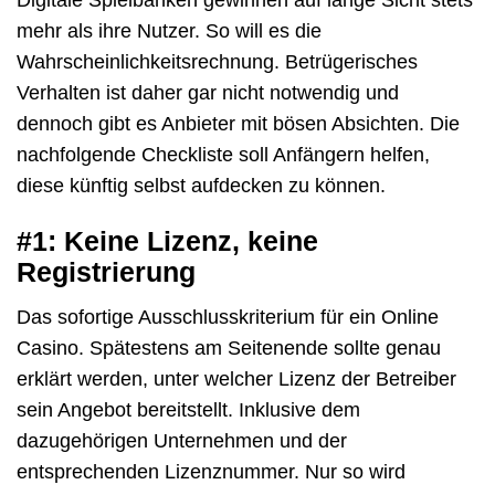
mehr als ihre Nutzer. So will es die
Wahrscheinlichkeitsrechnung. Betrügerisches
Verhalten ist daher gar nicht notwendig und
dennoch gibt es Anbieter mit bösen Absichten. Die
nachfolgende Checkliste soll Anfängern helfen,
diese künftig selbst aufdecken zu können.
#1: Keine Lizenz, keine
Registrierung
Das sofortige Ausschlusskriterium für ein Online
Casino. Spätestens am Seitenende sollte genau
erklärt werden, unter welcher Lizenz der Betreiber
sein Angebot bereitstellt. Inklusive dem
dazugehörigen Unternehmen und der
entsprechenden Lizenznummer. Nur so wird