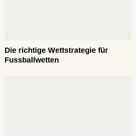
Die richtige Wettstrategie für
Fussballwetten