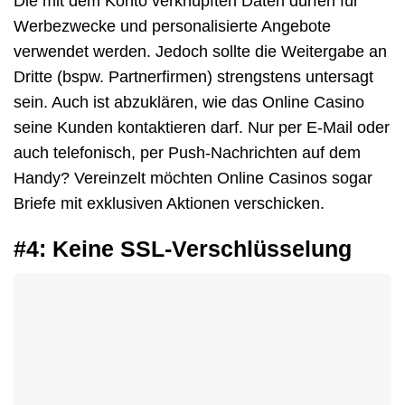
Die mit dem Konto verknüpften Daten dürfen für
Werbezwecke und personalisierte Angebote
verwendet werden. Jedoch sollte die Weitergabe an
Dritte (bspw. Partnerfirmen) strengstens untersagt
sein. Auch ist abzuklären, wie das Online Casino
seine Kunden kontaktieren darf. Nur per E-Mail oder
auch telefonisch, per Push-Nachrichten auf dem
Handy? Vereinzelt möchten Online Casinos sogar
Briefe mit exklusiven Aktionen verschicken.
#4: Keine SSL-Verschlüsselung