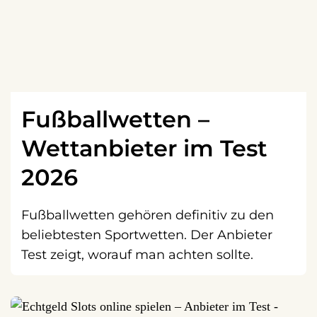
Fußballwetten –
Wettanbieter im Test
2026
Fußballwetten gehören definitiv zu den
beliebtesten Sportwetten. Der Anbieter
Test zeigt, worauf man achten sollte.