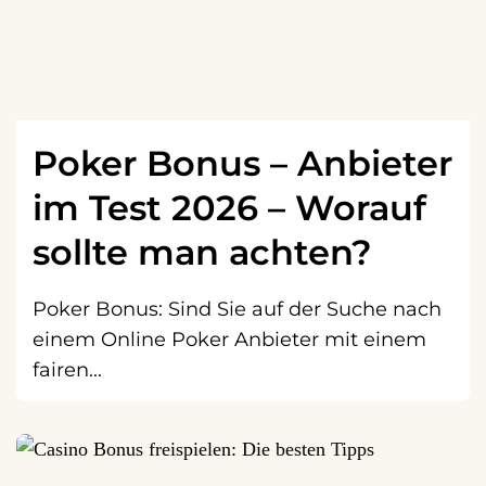
Poker Bonus – Anbieter
im Test 2026 – Worauf
sollte man achten?
Poker Bonus: Sind Sie auf der Suche nach
einem Online Poker Anbieter mit einem
fairen...