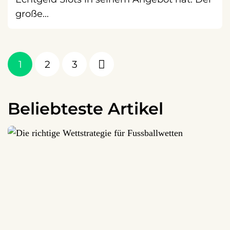
große...
1
2
3
Beliebteste Artikel