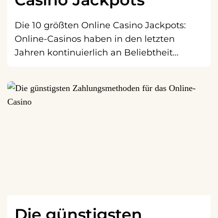
Die 10 größten Online Casino Jackpots:
Online-Casinos haben in den letzten
Jahren kontinuierlich an Beliebtheit...
Die günstigsten