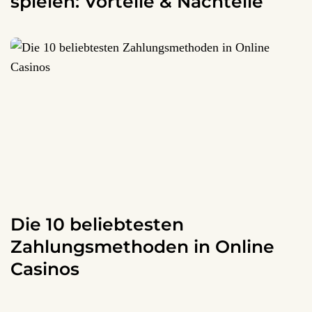
spielen: Vorteile & Nachteile
Die 10 beliebtesten
Zahlungsmethoden in Online
Casinos