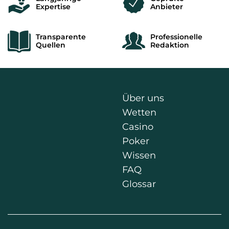
Expertise
Anbieter
Transparente
Professionelle
Quellen
Redaktion
Über uns
Wetten
Casino
Poker
Wissen
FAQ
Glossar