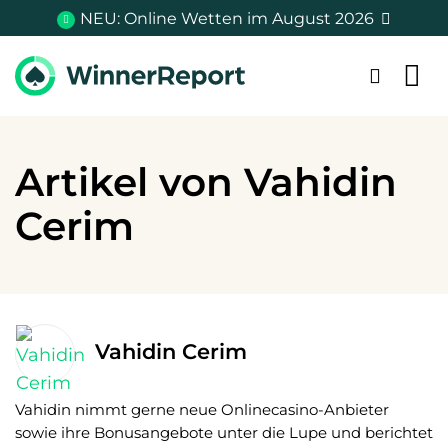
Zum
NEU: Online Wetten im August 2026
Inhalt
springen
Artikel von
Vahidin
Cerim
Vahidin Cerim
Vahidin nimmt gerne neue Onlinecasino-Anbieter
sowie ihre Bonusangebote unter die Lupe und berichtet