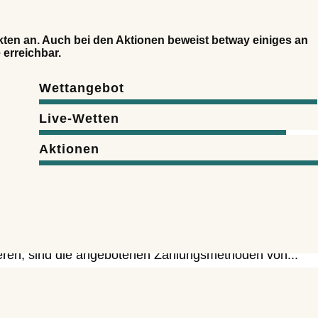
kten an. Auch bei den Aktionen beweist betway einiges an
 erreichbar.
Wettangebot
Live-Wetten
Aktionen
sieren, sind die angebotenen Zahlungsmethoden von...