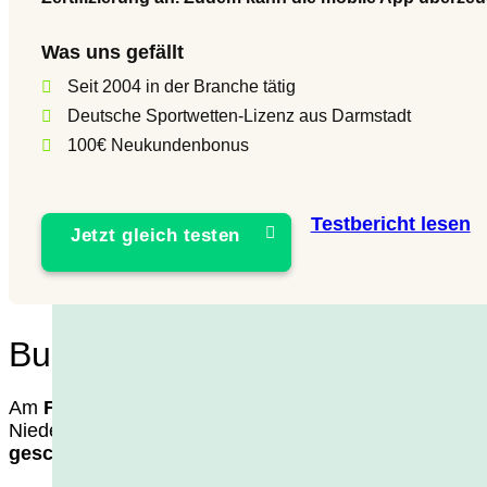
Was uns gefällt
Seit 2004 in der Branche tätig
Deutsche Sportwetten-Lizenz aus Darmstadt
100€
Neukundenbonus
Testbericht lesen
Jetzt gleich testen
Bundesliga Wett-Tipps:
Borus
Am
Freitagabend
treffen im Bundesliga-Spiel
Borussi
Niederlagen erholen. Während
Gladbach zuletzt mit 
geschlagen
geben.