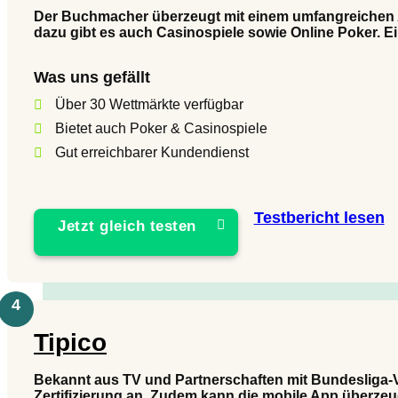
Der Buchmacher überzeugt mit einem umfangreichen An
dazu gibt es auch Casinospiele sowie Online
Poker
. E
Was uns gefällt
Über 30 Wettmärkte verfügbar
Bietet auch Poker & Casinospiele
Gut erreichbarer Kundendienst
Testbericht lesen
Jetzt gleich testen
4
Tipico
Bekannt aus TV und Partnerschaften mit Bundesliga-V
Zertifizierung an. Zudem kann die mobile App überze