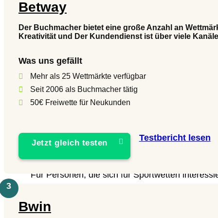
Betway
Der
Buchmacher
bietet eine große Anzahl an Wettmär
Kreativität und Der Kundendienst ist über viele Kanäle
Was uns gefällt
Mehr als 25 Wettmärkte verfügbar
Seit 2006 als Buchmacher tätig
50€
Freiwette
für Neukunden
Testbericht lesen
Jetzt gleich testen
Zahlungsmethoden bei Sportwetten
Für Personen, die sich für Sportwetten interes
3
Bwin