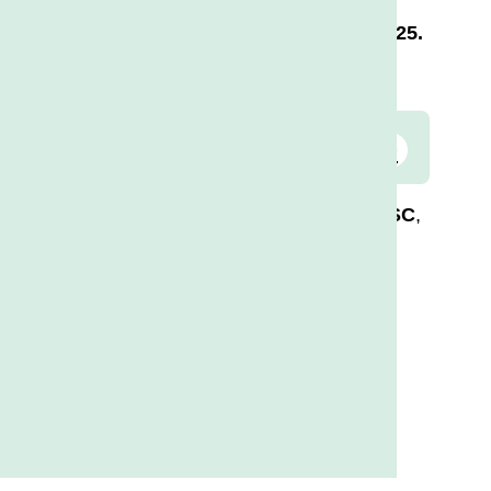
nde voller packender Fußball Action vor! Die
25.
m Beitrag werfen wir einen Blick auf die Top-
+
 Bremen
,
TSG Hoffenheim gegen Hertha BSC
,
 1. FC Köln
,
1. FC Union Berlin gegen
rg. Fußballfans können sich auf ein