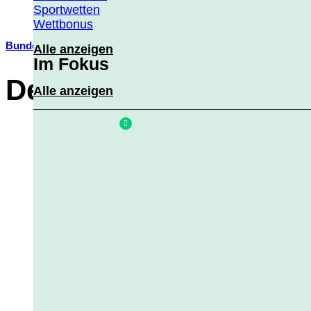
Sportwetten
Wettbonus
Bundesliga Wett-Tipps
,
Wett-Tipps
Alle anzeigen
Im Fokus
Deutsche Bundesliga W
Alle anzeigen
von
Christian Winkler
überprüft durch
Winnerreport