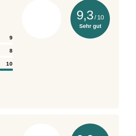
9,3
Sehr gut
9
8
10