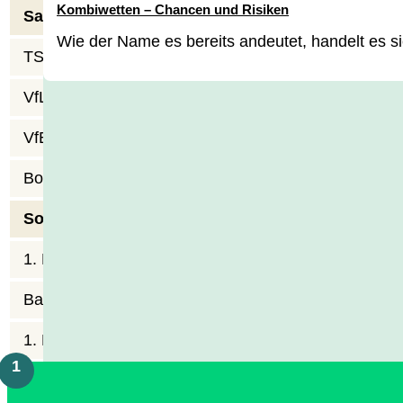
Kombiwetten – Chancen und Risiken
Samstag, 18. März
Wie der Name es bereits andeutet, handelt es s
TSG Hoffenheim vs Hertha BSC, 15:30
VfL Bochum 1848 vs RB Leipzig, 15:30
VfB Stuttgart vs VfL Wolfsburg, 15:30
Borussia Dortmund vs 1. FC Köln, 18:30
Sonntag, 20. März
1. FC Union Berlin vs Eintracht Frankfurt, 15:30
Bayer 04 Leverkusen vs FC Bayern München, 17:30
1. FSV Mainz 05 vs SC Freiburg, 19:30
1