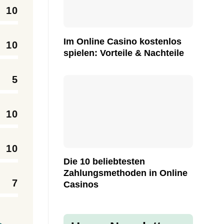
10
Im Online Casino kostenlos
10
spielen: Vorteile & Nachteile
5
10
10
Die 10 beliebtesten
Zahlungsmethoden in Online
7
Casinos