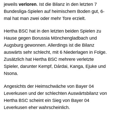
jeweils
verloren
. Ist die Bilanz in den letzten 7
Bundesliga-Spielen auf heimischem Boden gut, 6-
mal hat man zwei oder mehr Tore erzielt.
Hertha BSC hat in den letzten beiden Spielen zu
Hause gegen Borussia Mönchengladbach und
Augsburg gewonnen. Allerdings ist die Bilanz
auswärts sehr schlecht, mit 6 Niederlagen in Folge.
Zusätzlich hat Hertha BSC mehrere verletzte
Spieler, darunter Kempf, Dárdai, Kanga, Ejuke und
Nsona.
Angesichts der Heimschwäche von Bayer 04
Leverkusen und der schlechten Auswärtsbilanz von
Hertha BSC scheint ein Sieg von Bayer 04
Leverkusen eher wahrscheinlich.