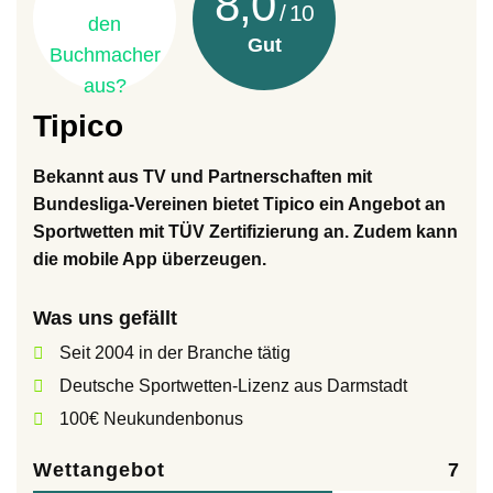
8,0
Gut
Tipico
Bekannt aus TV und Partnerschaften mit
Bundesliga-Vereinen bietet Tipico ein Angebot an
Sportwetten mit TÜV Zertifizierung an. Zudem kann
die mobile App überzeugen.
Was uns gefällt
Seit 2004 in der Branche tätig
Deutsche Sportwetten-Lizenz aus Darmstadt
100€ Neukundenbonus
Wettangebot
7