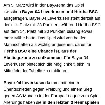
Am 5. März wird in der BayArena das Spiel
zwischen
Bayer 04 Leverkusen und Hertha BSC
ausgetragen. Bayer 04 Leverkusen steht derzeit auf
dem 11. Platz mit 28 Punkten, während Hertha BSC
auf dem 14. Platz mit 20 Punkten bislang etwas
mehr Mühe hatte. Das Spiel wird von beiden
Mannschaften als wichtig angesehen, da es für
Hertha BSC eine Chance ist, aus der
Abstiegszone zu entkommen
. Für Bayer 04
Leverkusen bietet sich die Möglichkeit, sich im
Mittelfeld der Tabelle zu etablieren.
Bayer 04 Leverkusen
kommt mit einem
Unentschieden gegen Freiburg und einem Sieg
gegen AS Monaco in der Europa League zum Spiel.
Allerdings haben sie
in den letzten 3 Heimspielen