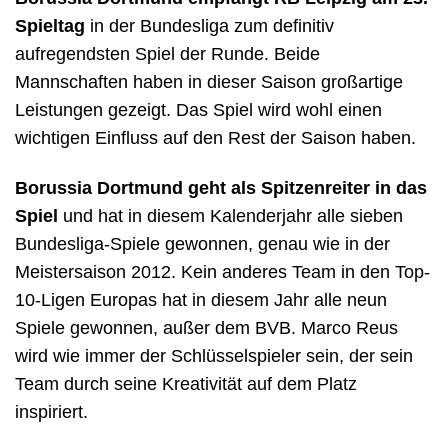
Spieltag
in der Bundesliga zum definitiv
aufregendsten Spiel der Runde. Beide
Mannschaften haben in dieser Saison großartige
Leistungen gezeigt. Das Spiel wird wohl einen
wichtigen Einfluss auf den Rest der Saison haben.
Borussia Dortmund geht als Spitzenreiter in das
Spiel
und hat in diesem Kalenderjahr alle sieben
Bundesliga-Spiele gewonnen, genau wie in der
Meistersaison 2012. Kein anderes Team in den Top-
10-Ligen Europas hat in diesem Jahr alle neun
Spiele gewonnen, außer dem BVB. Marco Reus
wird wie immer der Schlüsselspieler sein, der sein
Team durch seine Kreativität auf dem Platz
inspiriert.