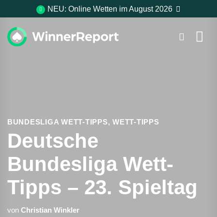
Zum
NEU: Online Wetten im August 2026
Inhalt
springen
BUNDESLIGA WETT-TIPPS
,
WETT-TIPPS
Deutsche
Bundesliga Wett-
Tipps – 23. Spieltag
von
Christian Winkler