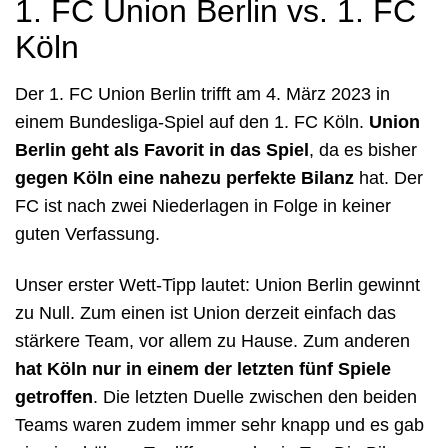
1. FC Union Berlin vs. 1. FC
Köln
Der 1. FC Union Berlin trifft am 4. März 2023 in
einem Bundesliga-Spiel auf den 1. FC Köln.
Union
Berlin geht als Favorit in das Spiel
, da es bisher
gegen Köln eine nahezu perfekte Bilanz
hat. Der
FC ist nach zwei Niederlagen in Folge in keiner
guten Verfassung.
Unser erster Wett-Tipp lautet: Union Berlin gewinnt
zu Null. Zum einen ist Union derzeit einfach das
stärkere Team, vor allem zu Hause. Zum anderen
hat Köln nur in einem der letzten fünf Spiele
getroffen
. Die letzten Duelle zwischen den beiden
Teams waren zudem immer sehr knapp und es gab