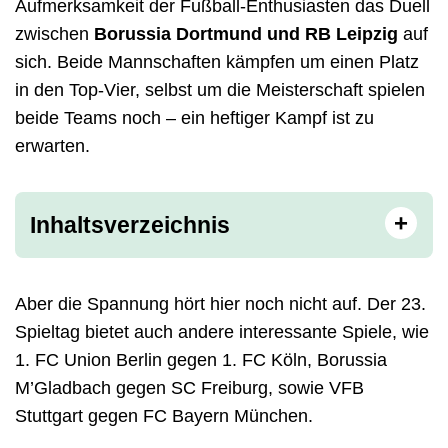
Aufmerksamkeit der Fußball-Enthusiasten das Duell
zwischen
Borussia Dortmund und RB Leipzig
auf
sich. Beide Mannschaften kämpfen um einen Platz
in den Top-Vier, selbst um die Meisterschaft spielen
beide Teams noch – ein heftiger Kampf ist zu
erwarten.
+
Inhaltsverzeichnis
Aber die Spannung hört hier noch nicht auf. Der 23.
Spieltag bietet auch andere interessante Spiele, wie
1. FC Union Berlin gegen 1. FC Köln, Borussia
M’Gladbach gegen SC Freiburg, sowie VFB
Stuttgart gegen FC Bayern München.