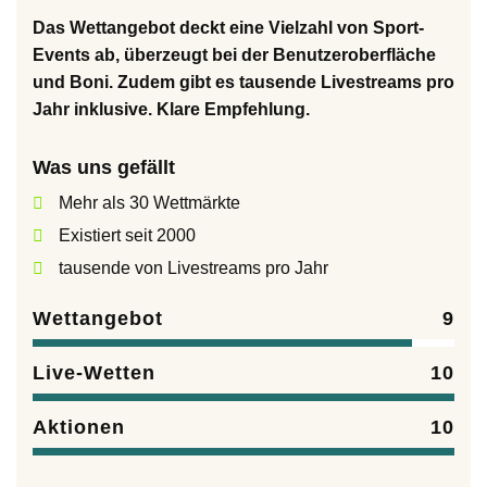
Das Wettangebot deckt eine Vielzahl von Sport-
Events ab, überzeugt bei der Benutzeroberfläche
und Boni. Zudem gibt es tausende Livestreams pro
Jahr inklusive. Klare Empfehlung.
Was uns gefällt
Mehr als 30 Wettmärkte
Existiert seit 2000
tausende von Livestreams pro Jahr
Wettangebot
9
Live-Wetten
10
Aktionen
10