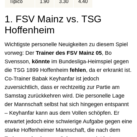
Tipico
1.90
3.30
4.40
1. FSV Mainz vs. TSG
Hoffenheim
Wichtigste personelle Neuigkeiten zu diesem Spiel
vorweg: Der
Trainer des FSV Mainz 05
, Bo
Svensson,
könnte
im Bundesliga-Heimspiel gegen
die TSG 1899 Hoffenheim
fehlen
, da er erkrankt ist.
Co-Trainer Babak Keyhanfar ist jedoch
zuversichtlich, dass er rechtzeitig zur Partie am
Samstag zurückkehren wird. Die personelle Lage
der Mannschaft selbst hat sich hingegen entspannt
– Keyhanfar kann aus dem Vollen schöpfen. Er
erwartet jedoch eine schwierige Aufgabe gegen eine
starke Hoffenheimer Mannschaft, die nach dem