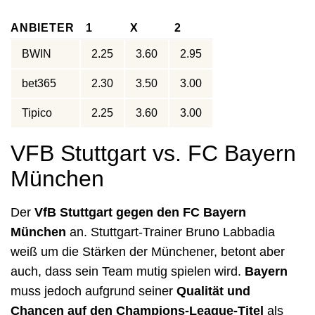
ANBIETER
1
X
2
BWIN
2.25
3.60
2.95
bet365
2.30
3.50
3.00
Tipico
2.25
3.60
3.00
VFB Stuttgart vs. FC Bayern
München
Der
VfB Stuttgart gegen den FC Bayern
München
an. Stuttgart-Trainer Bruno Labbadia
weiß um die Stärken der Münchener, betont aber
auch, dass sein Team mutig spielen wird.
Bayern
muss jedoch aufgrund seiner
Qualität und
Chancen auf den Champions-League-Titel
als