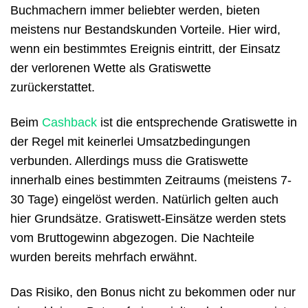
Buchmachern immer beliebter werden, bieten
meistens nur Bestandskunden Vorteile. Hier wird,
wenn ein bestimmtes Ereignis eintritt, der Einsatz
der verlorenen Wette als Gratiswette
zurückerstattet.
Beim
Cashback
ist die entsprechende Gratiswette in
der Regel mit keinerlei Umsatzbedingungen
verbunden. Allerdings muss die Gratiswette
innerhalb eines bestimmten Zeitraums (meistens 7-
30 Tage) eingelöst werden. Natürlich gelten auch
hier Grundsätze. Gratiswett-Einsätze werden stets
vom Bruttogewinn abgezogen. Die Nachteile
wurden bereits mehrfach erwähnt.
Das Risiko, den Bonus nicht zu bekommen oder nur