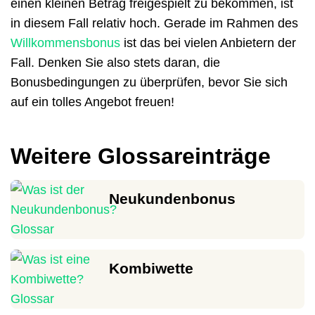
einen kleinen Betrag freigespielt zu bekommen, ist
in diesem Fall relativ hoch. Gerade im Rahmen des
Willkommensbonus
ist das bei vielen Anbietern der
Fall. Denken Sie also stets daran, die
Bonusbedingungen zu überprüfen, bevor Sie sich
auf ein tolles Angebot freuen!
Weitere Glossareinträge
Neukundenbonus
Kombiwette