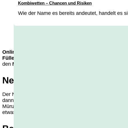
Kombiwetten – Chancen und Risiken
Wie der Name es bereits andeutet, handelt es s
Online Casinos ebenso wie Wettbüros im Internet
s
Fülle an Varianten von Neukunden-Bonusangebote
den
Neukundenbonus
zu erhalten.
Neukundenbonus zum Vortei
Der Neukundenbonus ist ein Bonus, der Usern gestarte
dann viel bringen, wenn man
nicht einen einzigen Eu
Münze verwandeln, wenn man die
Bonusbedingung
etwas weniger vorteilhaft erscheinen lassen, als sie auf 