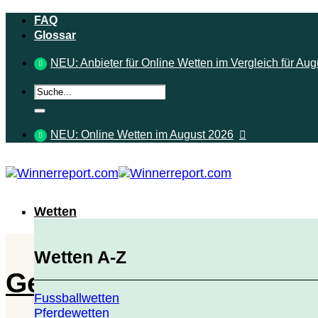
Zum
FAQ
Inhalt
Glossar
springen
NEU: Anbieter für Online Wetten im Vergleich für Au
NEU: Online Wetten im August 2026
Wetten
Wetten A-Z
Gewinner-Glossar
Fussballwetten
Pferdewetten