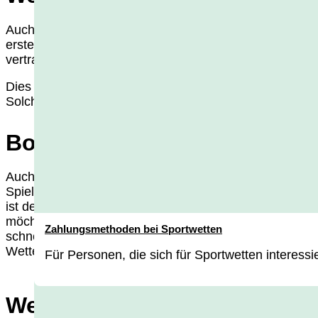
Auch in Wettbüros gibt es in vielen Fällen einen Neuku
erste Anmeldebonus kann durchaus ein saftiger Betrag s
vertraut zu machen.
Dies ist auch die langfristige Strategie der Wettanbi
Solche User werden mit höherer Wahrscheinlichkeit ir
Bonus als Lockmittel
Auch wenn der Neukundenbonus attraktiv wirkt und den S
Spieler. Immerhin kann man sich mit Hilfe eines solch
ist der Neukundenbonus tatsächlich für alle eine durc
möchte und Casino Games spielen will, oder auch Spor
Zahlungsmethoden bei Sportwetten
schnell verpufft. Was übrig bleiben sollte, ist die lan
Wetten.
Für Personen, die sich für Sportwetten interes
Weitere Glossareinträge