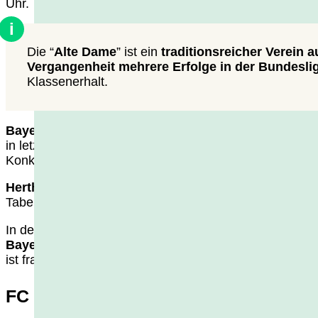
Uhr.
i
Die “
Alte Dame
” ist ein
traditionsreicher Verein 
Vergangenheit mehrere Erfolge in der Bundesli
Klassenerhalt.
Bayern München hat in dieser Saison einige Schwie
in letzter Zeit übernommen, aber die Ergebnisse waren 
Konkurrenz aufrechtzuerhalten.
Hertha BSC hingegen kämpft um den Klassenerhal
Tabellenende und brauchen dringend Punkte, um ihre 
In den voraussichtlichen
Aufstellungen könnte Bayer
Bayern werden Lucas Hernández, Manuel Neuer und
ist fraglich.
FC Bayern München vs. Hertha BSC 