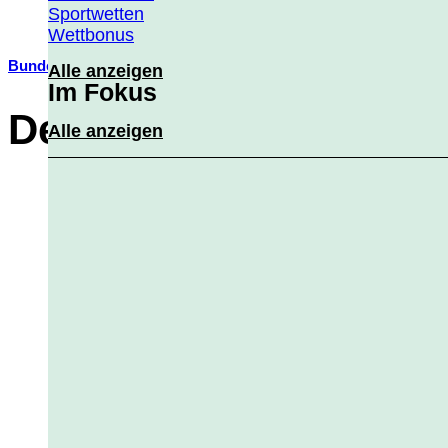
Sportwetten
Wettbonus
Bundesliga Wett-Tipps
,
Wett-Tipps
Alle anzeigen
Im Fokus
Deutsche Bundesliga W
Alle anzeigen
von
Christian Winkler