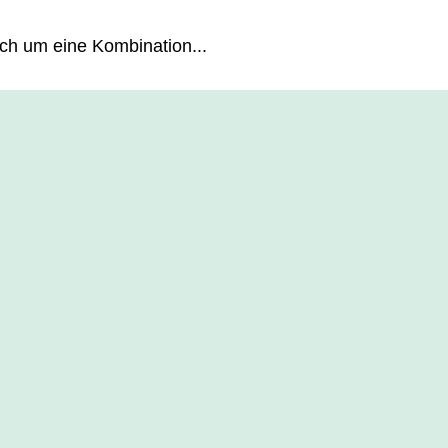
ich um eine Kombination...