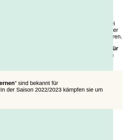
esten Wettanbieter
präsentieren, um Ihnen bei
einer gewissen Unsicherheit verbunden ist, aber
 Chancen auf erfolgreiche Wetten zu maximieren.
dieser Artikel ist Ihr
ultimativer Leitfaden für
Sie unsere Expertise, um das Beste aus Ihrem
ernen
” sind bekannt für
 In der Saison 2022/2023 kämpfen sie um
on Berlin vs. Bayer 04