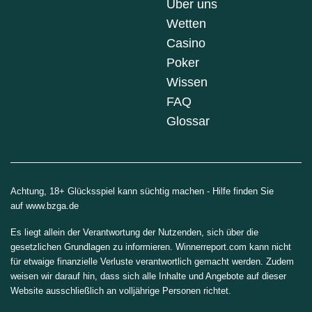
Über uns
Wetten
Casino
Poker
Wissen
FAQ
Glossar
Achtung, 18+ Glücksspiel kann süchtig machen - Hilfe finden Sie
auf
www.bzga.de
Es liegt allein der Verantwortung der Nutzenden, sich über die
gesetzlichen Grundlagen zu informieren. Winnerreport.com kann nicht
für etwaige finanzielle Verluste verantwortlich gemacht werden. Zudem
weisen wir darauf hin, dass sich alle Inhalte und Angebote auf dieser
Website ausschließlich an volljährige Personen richtet.