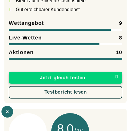
Bietet auch Poker & Casinospiele
Gut erreichbarer Kundendienst
Wettangebot
9
Live-Wetten
8
Aktionen
10
Jetzt gleich testen
Testbericht lesen
3
8,0