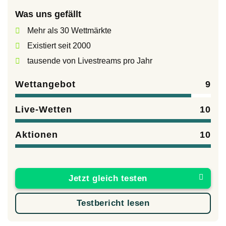
Was uns gefällt
Mehr als 30 Wettmärkte
Existiert seit 2000
tausende von Livestreams pro Jahr
Wettangebot
9
Live-Wetten
10
Aktionen
10
Jetzt gleich testen
Testbericht lesen