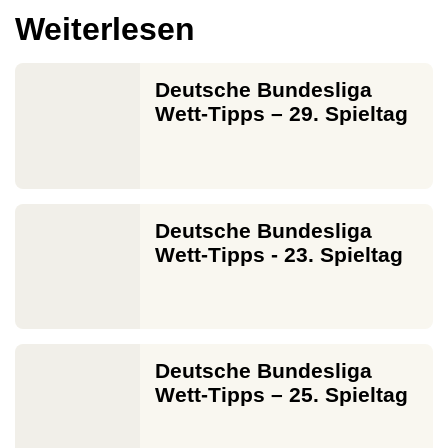
Weiterlesen
Deutsche Bundesliga
Wett-Tipps – 29. Spieltag
Deutsche Bundesliga
Wett-Tipps - 23. Spieltag
Deutsche Bundesliga
Wett-Tipps – 25. Spieltag