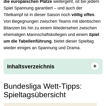
die europäischen Plätze
weitergeht, ist bei jedem
Spiel Spannung garantiert – und auch der
Titelkampf ist in dieser Saison noch
völlig offen
.
Von Begegnungen zwischen Teams mit identischen
Bilanzen bis hin zu einem Wiedersehen zwischen
ehemaligen Mannschaftskollegen und einem
Spiel
um die Tabellenführung
, bietet dieser Spieltag
wieder einiges an Spannung und Drama.
+
Inhaltsverzeichnis
Bundesliga Wett-Tipps:
Spieltagsübersicht