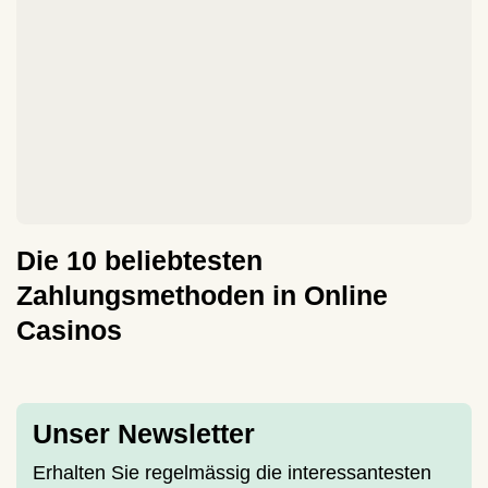
Die 10 beliebtesten
Zahlungsmethoden in Online
Casinos
Unser Newsletter
Erhalten Sie regelmässig die interessantesten