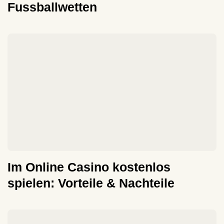
Fussballwetten
Im Online Casino kostenlos
spielen: Vorteile & Nachteile