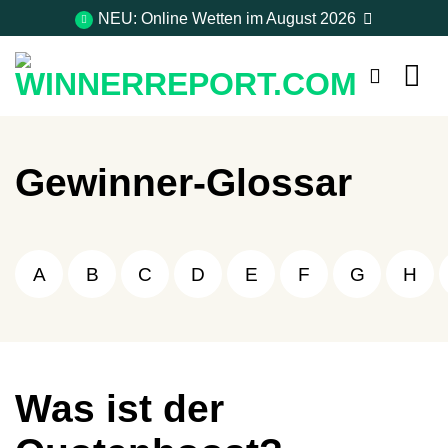
Zum
NEU: Online Wetten im August 2026
Inhalt
springen
Gewinner-Glossar
A
B
C
D
E
F
G
H
Was ist der