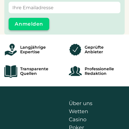
Langjährige
Geprüfte
Expertise
Anbieter
Transparente
Professionelle
Quellen
Redaktion
Über uns
Wetten
Casino
Poker