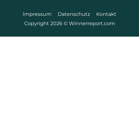
Impressum
Datenschutz
Kontakt
Copyright 2026 © Winnerreport.com