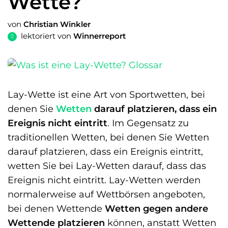
Wette?
von
Christian Winkler
lektoriert von
Winnerreport
Lay-Wette ist eine Art von Sportwetten, bei
denen Sie
Wetten
darauf platzieren, dass ein
Ereignis nicht eintritt
. Im Gegensatz zu
traditionellen Wetten, bei denen Sie Wetten
darauf platzieren, dass ein Ereignis eintritt,
wetten Sie bei Lay-Wetten darauf, dass das
Ereignis nicht eintritt. Lay-Wetten werden
normalerweise auf Wettbörsen angeboten,
bei denen Wettende
Wetten gegen andere
Wettende
platzieren
können, anstatt Wetten