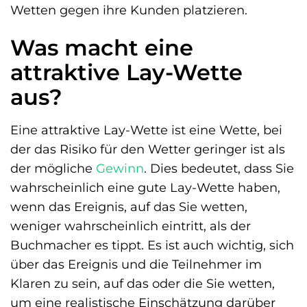
Wetten gegen ihre Kunden platzieren.
Was macht eine
attraktive Lay-Wette
aus?
Eine attraktive Lay-Wette ist eine Wette, bei
der das Risiko für den Wetter geringer ist als
der mögliche
Gewinn
. Dies bedeutet, dass Sie
wahrscheinlich eine gute Lay-Wette haben,
wenn das Ereignis, auf das Sie wetten,
weniger wahrscheinlich eintritt, als der
Buchmacher es tippt. Es ist auch wichtig, sich
über das Ereignis und die Teilnehmer im
Klaren zu sein, auf das oder die Sie wetten,
um eine realistische Einschätzung darüber