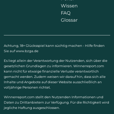
Wissen
FAQ
Glossar
Achtung, 18+ Glücksspiel kann süchtig machen - Hilfe finden
Sie auf
www.bzga.de
Es liegt allein der Verantwortung der Nutzenden, sich über die
gesetzlichen Grundlagen zu informieren. Winnerreport.com
kann nicht für etwaige finanzielle Verluste verantwortlich
gemacht werden. Zudem weisen wir darauf hin, dass sich alle
Inhalte und Angebote auf dieser Website ausschließlich an
volljährige Personen richtet.
Winnerreport.com stellt den Nutzenden Informationen und
Daten zu Drittanbietern zur Verfügung. Für die Richtigkeit wird
jegliche Haftung ausgeschlossen.