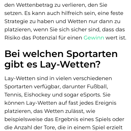
den Wettenbetrag zu verlieren, den Sie
setzen. Es kann auch hilfreich sein, eine feste
Strategie zu haben und Wetten nur dann zu
platzieren, wenn Sie sich sicher sind, dass das
Risiko das Potenzial für einen
Gewinn
wert ist.
Bei welchen Sportarten
gibt es Lay-Wetten?
Lay-Wetten sind in vielen verschiedenen
Sportarten verfügbar, darunter Fußball,
Tennis, Eishockey und sogar eSports. Sie
können Lay-Wetten auf fast jedes Ereignis
platzieren, das Wetten zulässt, wie
beispielsweise das Ergebnis eines Spiels oder
die Anzahl der Tore, die in einem Spiel erzielt