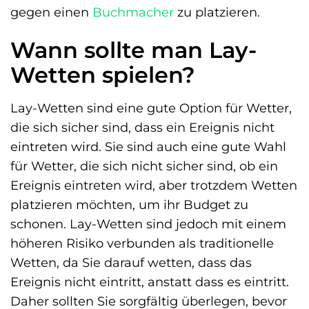
gegen einen
Buchmacher
zu platzieren.
Wann sollte man Lay-
Wetten spielen?
Lay-Wetten sind eine gute Option für Wetter,
die sich sicher sind, dass ein Ereignis nicht
eintreten wird. Sie sind auch eine gute Wahl
für Wetter, die sich nicht sicher sind, ob ein
Ereignis eintreten wird, aber trotzdem Wetten
platzieren möchten, um ihr Budget zu
schonen. Lay-Wetten sind jedoch mit einem
höheren Risiko verbunden als traditionelle
Wetten, da Sie darauf wetten, dass das
Ereignis nicht eintritt, anstatt dass es eintritt.
Daher sollten Sie sorgfältig überlegen, bevor