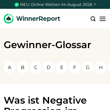
Zum
NEU: Online Wetten im August 2026
Inhalt
springen
Gewinner-Glossar
A
B
C
D
E
F
G
H
Was ist Negative