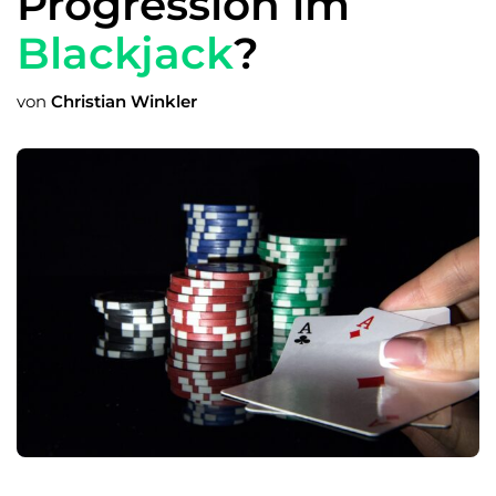
Progression im
Blackjack
?
von
Christian Winkler