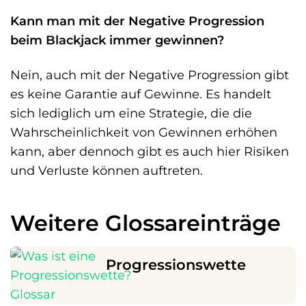
Kann man mit der Negative Progression
beim Blackjack immer gewinnen?
Nein, auch mit der Negative Progression gibt
es keine Garantie auf Gewinne. Es handelt
sich lediglich um eine Strategie, die die
Wahrscheinlichkeit von Gewinnen erhöhen
kann, aber dennoch gibt es auch hier Risiken
und Verluste können auftreten.
Weitere Glossareinträge
Progressionswette