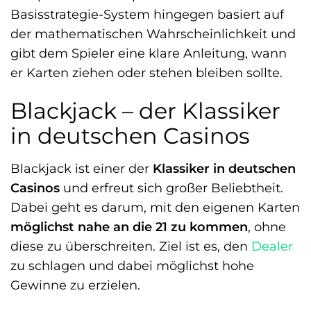
Basisstrategie-System hingegen basiert auf
der mathematischen Wahrscheinlichkeit und
gibt dem Spieler eine klare Anleitung, wann
er Karten ziehen oder stehen bleiben sollte.
Blackjack – der Klassiker
in deutschen Casinos
Blackjack ist einer der
Klassiker in deutschen
Casinos
und erfreut sich großer Beliebtheit.
Dabei geht es darum, mit den eigenen Karten
möglichst nahe an die 21 zu kommen
, ohne
diese zu überschreiten. Ziel ist es, den
Dealer
zu schlagen und dabei möglichst hohe
Gewinne zu erzielen.