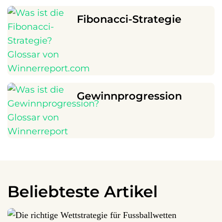
Fibonacci-Strategie
Gewinnprogression
Beliebteste Artikel