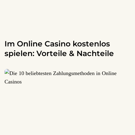
Im Online Casino kostenlos
spielen: Vorteile & Nachteile