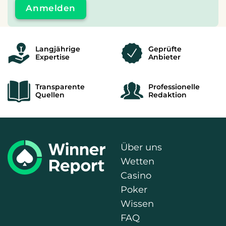
Langjährige
Geprüfte
Expertise
Anbieter
Transparente
Professionelle
Quellen
Redaktion
Über uns
Wetten
Casino
Poker
Wissen
FAQ