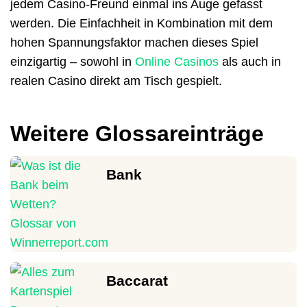
jedem Casino-Freund einmal ins Auge gefasst
werden. Die Einfachheit in Kombination mit dem
hohen Spannungsfaktor machen dieses Spiel
einzigartig – sowohl in
Online Casinos
als auch in
realen Casino direkt am Tisch gespielt.
Weitere Glossareinträge
Bank
Baccarat