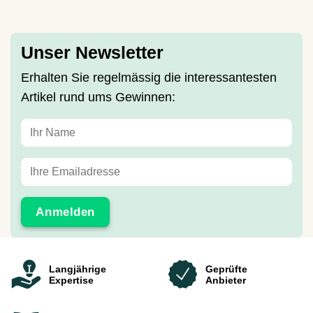
Unser Newsletter
Erhalten Sie regelmässig die interessantesten
Artikel rund ums Gewinnen:
Langjährige
Geprüfte
Expertise
Anbieter