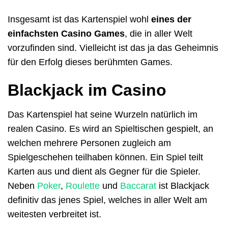
Insgesamt ist das Kartenspiel wohl
eines der
einfachsten Casino Games
, die in aller Welt
vorzufinden sind. Vielleicht ist das ja das Geheimnis
für den Erfolg dieses berühmten Games.
Blackjack im Casino
Das Kartenspiel hat seine Wurzeln natürlich im
realen Casino. Es wird an Spieltischen gespielt, an
welchen mehrere Personen zugleich am
Spielgeschehen teilhaben können. Ein Spiel teilt
Karten aus und dient als Gegner für die Spieler.
Neben
Poker
,
Roulette
und
Baccarat
ist Blackjack
definitiv das jenes Spiel, welches in aller Welt am
weitesten verbreitet ist.