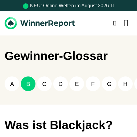
Zum
NEU: Online Wetten im August 2026
Inhalt
springen
Gewinner-Glossar
A
B
C
D
E
F
G
H
Was ist Blackjack?