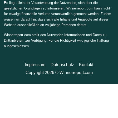
Es liegt allein der Verantwortung der Nutzenden, sich über die
gesetzlichen Grundlagen zu informieren. Winnerreport.com kann nicht
für etwaige finanzielle Verluste verantwortlich gemacht werden. Zudem
weisen wir darauf hin, dass sich alle Inhalte und Angebote auf dieser
Website ausschließlich an volljährige Personen richtet.
Winnerreport.com stellt den Nutzenden Informationen und Daten zu
Drittanbietern zur Verfügung. Für die Richtigkeit wird jegliche Haftung
ausgeschlossen.
Impressum
Datenschutz
Kontakt
Copyright 2026 © Winnerreport.com