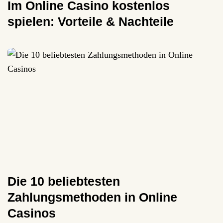
Im Online Casino kostenlos
spielen: Vorteile & Nachteile
Die 10 beliebtesten
Zahlungsmethoden in Online
Casinos