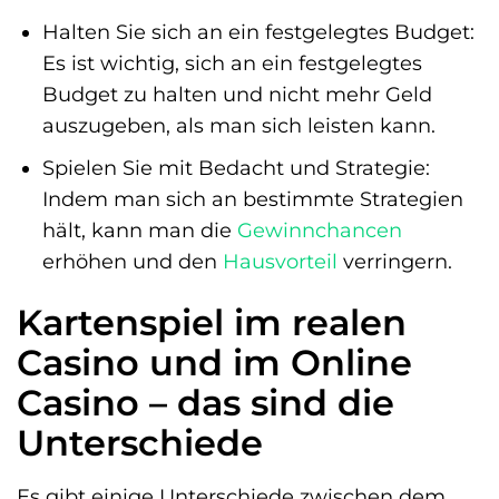
Halten Sie sich an ein festgelegtes Budget:
Es ist wichtig, sich an ein festgelegtes
Budget zu halten und nicht mehr Geld
auszugeben, als man sich leisten kann.
Spielen Sie mit Bedacht und Strategie:
Indem man sich an bestimmte Strategien
hält, kann man die
Gewinnchancen
erhöhen und den
Hausvorteil
verringern.
Kartenspiel im realen
Casino und im Online
Casino – das sind die
Unterschiede
Es gibt einige Unterschiede zwischen dem