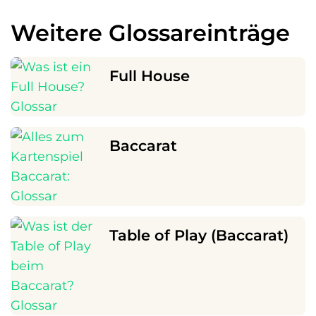
Weitere Glossareinträge
Full House
Baccarat
Table of Play (Baccarat)