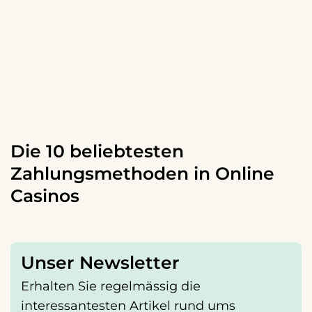
Die 10 beliebtesten
Zahlungsmethoden in Online
Casinos
Unser Newsletter
Erhalten Sie regelmässig die
interessantesten Artikel rund ums