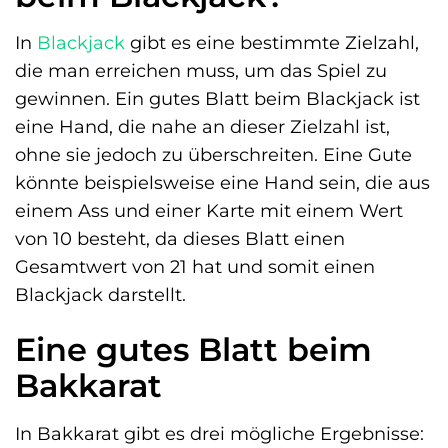
In
Blackjack
gibt es eine bestimmte Zielzahl,
die man erreichen muss, um das Spiel zu
gewinnen. Ein gutes Blatt beim Blackjack ist
eine Hand, die nahe an dieser Zielzahl ist,
ohne sie jedoch zu überschreiten. Eine Gute
könnte beispielsweise eine Hand sein, die aus
einem Ass und einer Karte mit einem Wert
von 10 besteht, da dieses Blatt einen
Gesamtwert von 21 hat und somit einen
Blackjack darstellt.
Eine gutes Blatt beim
Bakkarat
In Bakkarat gibt es drei mögliche Ergebnisse: