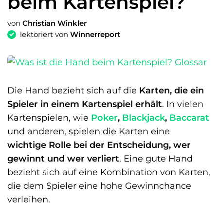
beim Kartenspiel?
von
Christian Winkler
lektoriert von
Winnerreport
Die Hand bezieht sich auf die
Karten, die ein
Spieler in einem Kartenspiel erhält
. In vielen
Kartenspielen, wie
Poker
,
Blackjack
,
Baccarat
und anderen, spielen die Karten eine
wichtige Rolle bei der Entscheidung, wer
gewinnt und wer verliert
. Eine gute Hand
bezieht sich auf eine Kombination von Karten,
die dem Spieler eine hohe Gewinnchance
verleihen.