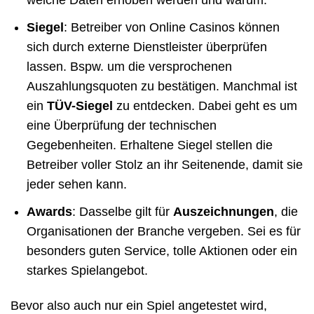
welche Daten erhoben werden und warum.
Siegel
: Betreiber von Online Casinos können
sich durch externe Dienstleister überprüfen
lassen. Bspw. um die versprochenen
Auszahlungsquoten zu bestätigen. Manchmal ist
ein
TÜV-Siegel
zu entdecken. Dabei geht es um
eine Überprüfung der technischen
Gegebenheiten. Erhaltene Siegel stellen die
Betreiber voller Stolz an ihr Seitenende, damit sie
jeder sehen kann.
Awards
: Dasselbe gilt für
Auszeichnungen
, die
Organisationen der Branche vergeben. Sei es für
besonders guten Service, tolle Aktionen oder ein
starkes Spielangebot.
Bevor also auch nur ein Spiel angetestet wird,