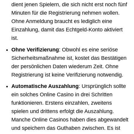
dient jenen Spielern, die sich nicht erst noch fünf
Minuten für die Registrierung nehmen wollen.
Ohne Anmeldung braucht es lediglich eine
Einzahlung, damit das Echtgeld-Konto aktiviert
ist.
Ohne Verifizierung
: Obwohl es eine seriöse
Sicherheitsmaßnahme ist, kostet das Bestätigen
der persönlichen Daten wiederum Zeit. Ohne
Registrierung ist keine Verifizierung notwendig.
Automatische Auszahlung
: Ursprünglich sollte
ein solches Online Casino in drei Schritten
funktionieren. Erstens einzahlen, zweitens
spielen und drittens erfolgt die Auszahlung.
Manche Online Casinos haben dies abgewandelt
und speichern das Guthaben zwischen. Es ist