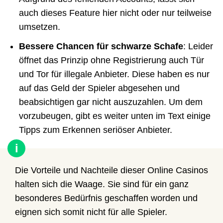
auch dieses Feature hier nicht oder nur teilweise
umsetzen.
Bessere Chancen für schwarze Schafe
: Leider
öffnet das Prinzip ohne Registrierung auch Tür
und Tor für illegale Anbieter. Diese haben es nur
auf das Geld der Spieler abgesehen und
beabsichtigen gar nicht auszuzahlen. Um dem
vorzubeugen, gibt es weiter unten im Text einige
Tipps zum Erkennen seriöser Anbieter.
i
Die Vorteile und Nachteile dieser Online Casinos
halten sich die Waage. Sie sind für ein ganz
besonderes Bedürfnis geschaffen worden und
eignen sich somit nicht für alle Spieler.