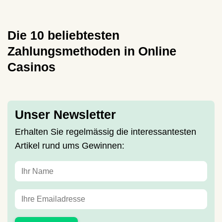
Die 10 beliebtesten
Zahlungsmethoden in Online
Casinos
Unser Newsletter
Erhalten Sie regelmässig die interessantesten
Artikel rund ums Gewinnen: