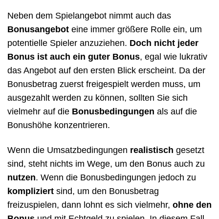
Neben dem Spielangebot nimmt auch das
Bonusangebot
eine immer größere Rolle ein, um
potentielle Spieler anzuziehen.
Doch nicht jeder
Bonus ist auch ein guter Bonus
, egal wie lukrativ
das Angebot auf den ersten Blick erscheint. Da der
Bonusbetrag zuerst freigespielt werden muss, um
ausgezahlt werden zu können, sollten Sie sich
vielmehr auf die
Bonusbedingungen
als auf die
Bonushöhe konzentrieren.
Wenn die Umsatzbedingungen
realistisch
gesetzt
sind, steht nichts im Wege, um den Bonus auch zu
nutzen
. Wenn die Bonusbedingungen jedoch zu
kompliziert
sind, um den Bonusbetrag
freizuspielen, dann lohnt es sich vielmehr,
ohne den
Bonus
und mit Echtgeld zu spielen. In diesem Fall