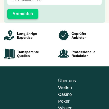
Langjährige
Geprüfte
Expertise
Anbieter
Transparente
Professionelle
Quellen
Redaktion
Über uns
Wetten
Casino
Poker
Wissen