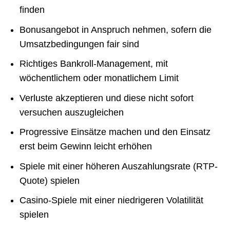
finden
Bonusangebot in Anspruch nehmen, sofern die
Umsatzbedingungen fair sind
Richtiges Bankroll-Management, mit
wöchentlichem oder monatlichem Limit
Verluste akzeptieren und diese nicht sofort
versuchen auszugleichen
Progressive Einsätze machen und den Einsatz
erst beim Gewinn leicht erhöhen
Spiele mit einer höheren Auszahlungsrate (RTP-
Quote) spielen
Casino-Spiele mit einer niedrigeren Volatilität
spielen