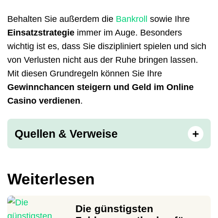
Behalten Sie außerdem die
Bankroll
sowie Ihre
Einsatzstrategie
immer im Auge. Besonders
wichtig ist es, dass Sie diszipliniert spielen und sich
von Verlusten nicht aus der Ruhe bringen lassen.
Mit diesen Grundregeln können Sie Ihre
Gewinnchancen steigern und Geld im Online
Casino verdienen
.
[
]
+
Quellen & Verweise
Weiterlesen
Die günstigsten