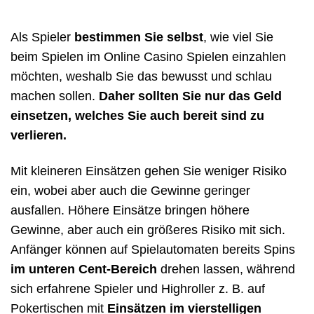
Als Spieler
bestimmen Sie selbst
, wie viel Sie
beim Spielen im Online Casino Spielen einzahlen
möchten, weshalb Sie das bewusst und schlau
machen sollen.
Daher sollten Sie nur das Geld
einsetzen, welches Sie auch bereit sind zu
verlieren.
Mit kleineren Einsätzen gehen Sie weniger Risiko
ein, wobei aber auch die Gewinne geringer
ausfallen. Höhere Einsätze bringen höhere
Gewinne, aber auch ein größeres Risiko mit sich.
Anfänger können auf Spielautomaten bereits Spins
im unteren Cent-Bereich
drehen lassen, während
sich erfahrene Spieler und Highroller z. B. auf
Pokertischen mit
Einsätzen im vierstelligen