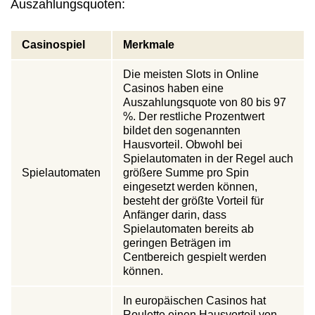
Auszahlungsquoten:
Casinospiel
Merkmale
Die meisten Slots in Online
Casinos haben eine
Auszahlungsquote von 80 bis 97
%. Der restliche Prozentwert
bildet den sogenannten
Hausvorteil. Obwohl bei
Spielautomaten in der Regel auch
Spielautomaten
größere Summe pro Spin
eingesetzt werden können,
besteht der größte Vorteil für
Anfänger darin, dass
Spielautomaten bereits ab
geringen Beträgen im
Centbereich gespielt werden
können.
In europäischen Casinos hat
Roulette einen Hausvorteil von