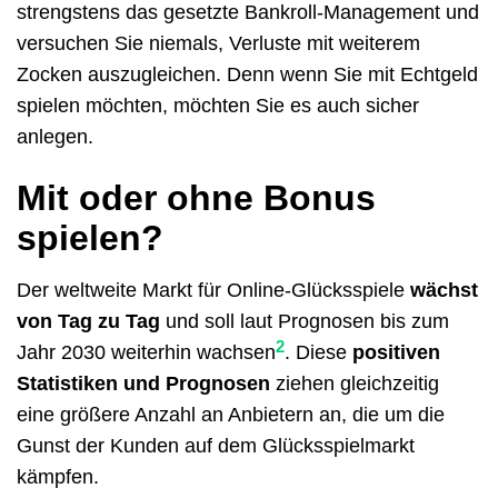
strengstens das gesetzte Bankroll-Management und
versuchen Sie niemals, Verluste mit weiterem
Zocken auszugleichen. Denn wenn Sie mit Echtgeld
spielen möchten, möchten Sie es auch sicher
anlegen.
Mit oder ohne Bonus
spielen?
Der weltweite Markt für Online-Glücksspiele
wächst
von Tag zu Tag
und soll laut Prognosen bis zum
2
Jahr 2030 weiterhin wachsen
. Diese
positiven
Statistiken und Prognosen
ziehen gleichzeitig
eine größere Anzahl an Anbietern an, die um die
Gunst der Kunden auf dem Glücksspielmarkt
kämpfen.