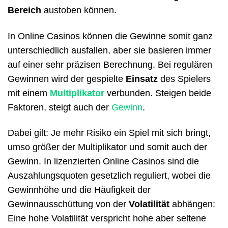
Bereich
austoben können.
In Online Casinos können die Gewinne somit ganz
unterschiedlich ausfallen, aber sie basieren immer
auf einer sehr präzisen Berechnung. Bei regulären
Gewinnen wird der gespielte
Einsatz
des Spielers
mit einem
Multiplikator
verbunden. Steigen beide
Faktoren, steigt auch der
Gewinn
.
Dabei gilt: Je mehr Risiko ein Spiel mit sich bringt,
umso größer der Multiplikator und somit auch der
Gewinn. In lizenzierten Online Casinos sind die
Auszahlungsquoten gesetzlich reguliert, wobei die
Gewinnhöhe und die Häufigkeit der
Gewinnausschüttung von der
Volatilität
abhängen:
Eine hohe Volatilität verspricht hohe aber seltene