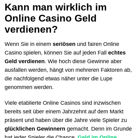
Kann man wirklich im
Online Casino Geld
verdienen?
Wenn Sie in einem
seriösen
und fairen Online
Casino spielen, können Sie auf jeden Fall
echtes
Geld verdienen
. Wie hoch diese Gewinne aber
ausfallen werden, hängt von mehreren Faktoren ab,
die nachfolgend etwas näher unter die Lupe
genommen werden.
Viele etablierte Online Casinos sind inzwischen
bereits seit über einem Jahrzehnt auf dem Markt
präsent und haben über die Jahre viele Spieler zu
glücklichen Gewinnern
gemacht. Denn im Grunde
hat jeder Spieler die Chance,
Geld im Online