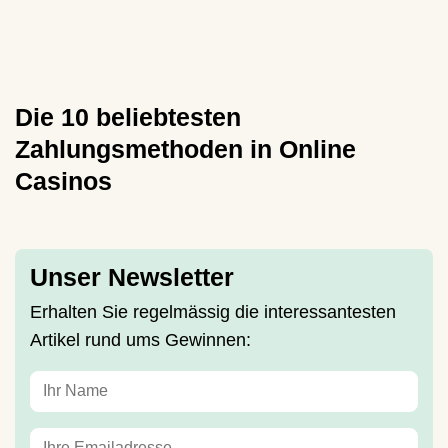
Die 10 beliebtesten
Zahlungsmethoden in Online
Casinos
Unser Newsletter
Erhalten Sie regelmässig die interessantesten
Artikel rund ums Gewinnen: