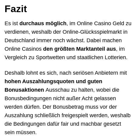
Fazit
Es ist
durchaus möglich
, im Online Casino Geld zu
verdienen, weshalb der Online-Glücksspielmarkt in
Deutschland immer noch wächst. Dabei machen
Online Casinos
den größten Marktanteil aus
, im
Vergleich zu Sportwetten und staatlichen Lotterien.
Deshalb lohnt es sich, nach seriösen Anbietern mit
hohen Auszahlungsquoten und guten
Bonusaktionen
Ausschau zu halten, wobei die
Bonusbedingungen nicht außer Acht gelassen
werden dürfen. Der Bonusbetrag muss vor der
Auszahlung schließlich freigespielt werden, weshalb
die Bedingungen dafür fair und machbar gesetzt
sein müssen.