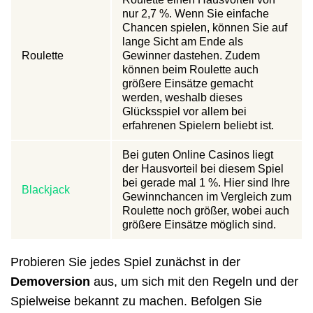
nur 2,7 %. Wenn Sie einfache
Chancen spielen, können Sie auf
lange Sicht am Ende als
Roulette
Gewinner dastehen. Zudem
können beim Roulette auch
größere Einsätze gemacht
werden, weshalb dieses
Glücksspiel vor allem bei
erfahrenen Spielern beliebt ist.
Bei guten Online Casinos liegt
der Hausvorteil bei diesem Spiel
bei gerade mal 1 %. Hier sind Ihre
Blackjack
Gewinnchancen im Vergleich zum
Roulette noch größer, wobei auch
größere Einsätze möglich sind.
Probieren Sie jedes Spiel zunächst in der
Demoversion
aus, um sich mit den Regeln und der
Spielweise bekannt zu machen. Befolgen Sie