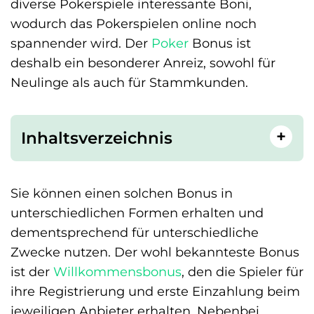
diverse Pokerspiele interessante Boni,
wodurch das Pokerspielen online noch
spannender wird. Der
Poker
Bonus ist
deshalb ein besonderer Anreiz, sowohl für
Neulinge als auch für Stammkunden.
+
Inhaltsverzeichnis
Sie können einen solchen Bonus in
unterschiedlichen Formen erhalten und
dementsprechend für unterschiedliche
Zwecke nutzen. Der wohl bekannteste Bonus
ist der
Willkommensbonus
, den die Spieler für
ihre Registrierung und erste Einzahlung beim
jeweiligen Anbieter erhalten. Nebenbei