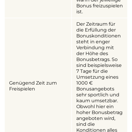
Bonus freizuspielen
ist.
Der Zeitraum für
die Erfüllung der
Bonuskonditionen
steht in enger
Verbindung mit
der Höhe des
Bonusbetrags. So
sind beispielsweise
7 Tage für die
Umsetzung eines
Genügend Zeit zum
1000 €
Freispielen
Bonusangebots
sehr sportlich und
kaum umsetzbar.
Obwohl hier ein
hoher Bonusbetrag
angeboten wird,
sind die
Konditionen alles