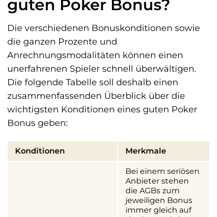
guten Poker Bonus?
Die verschiedenen Bonuskonditionen sowie
die ganzen Prozente und
Anrechnungsmodalitäten können einen
unerfahrenen Spieler schnell überwältigen.
Die folgende Tabelle soll deshalb einen
zusammenfassenden Überblick über die
wichtigsten Konditionen eines guten Poker
Bonus geben:
Konditionen
Merkmale
Bei einem seriösen
Anbieter stehen
die AGBs zum
jeweiligen Bonus
immer gleich auf