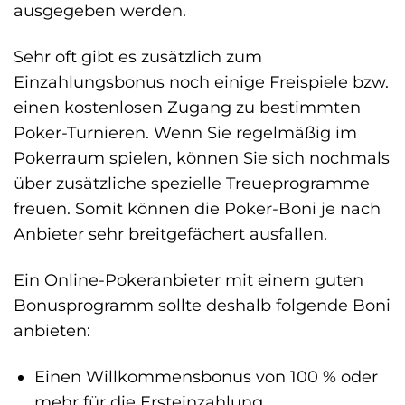
ausgegeben werden.
Sehr oft gibt es zusätzlich zum
Einzahlungsbonus noch einige Freispiele bzw.
einen kostenlosen Zugang zu bestimmten
Poker-Turnieren. Wenn Sie regelmäßig im
Pokerraum spielen, können Sie sich nochmals
über zusätzliche spezielle Treueprogramme
freuen. Somit können die Poker-Boni je nach
Anbieter sehr breitgefächert ausfallen.
Ein Online-Pokeranbieter mit einem guten
Bonusprogramm sollte deshalb folgende Boni
anbieten:
Einen Willkommensbonus von 100 % oder
mehr für die Ersteinzahlung