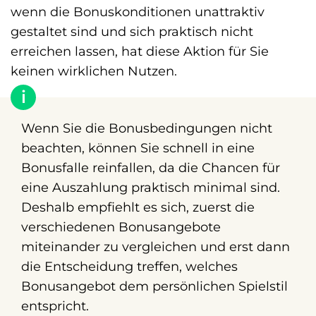
wenn die Bonuskonditionen unattraktiv
gestaltet sind und sich praktisch nicht
erreichen lassen, hat diese Aktion für Sie
keinen wirklichen Nutzen.
i
Wenn Sie die Bonusbedingungen nicht
beachten, können Sie schnell in eine
Bonusfalle reinfallen, da die Chancen für
eine Auszahlung praktisch minimal sind.
Deshalb empfiehlt es sich, zuerst die
verschiedenen Bonusangebote
miteinander zu vergleichen und erst dann
die Entscheidung treffen, welches
Bonusangebot dem persönlichen Spielstil
entspricht.