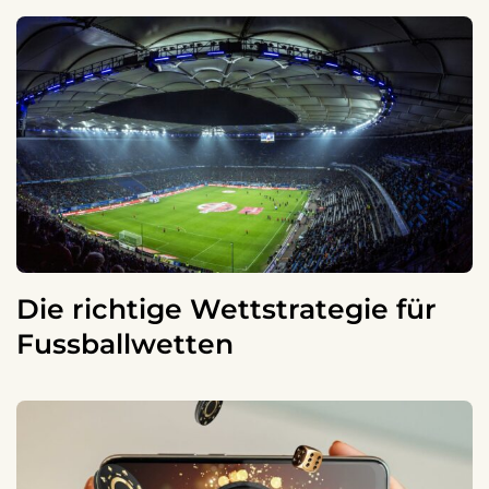
Die richtige Wettstrategie für
Fussballwetten