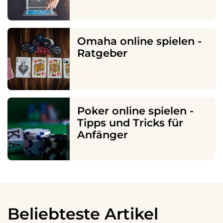
Omaha online spielen -
Ratgeber
Poker online spielen -
Tipps und Tricks für
Anfänger
Beliebteste Artikel