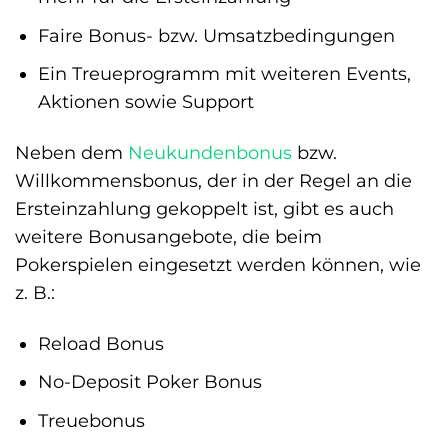
Faire Bonus- bzw. Umsatzbedingungen
Ein Treueprogramm mit weiteren Events,
Aktionen sowie Support
Neben dem
Neukundenbonus
bzw.
Willkommensbonus, der in der Regel an die
Ersteinzahlung gekoppelt ist, gibt es auch
weitere Bonusangebote, die beim
Pokerspielen eingesetzt werden können, wie
z. B.:
Reload Bonus
No-Deposit Poker Bonus
Treuebonus