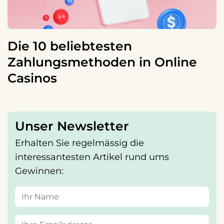
Die 10 beliebtesten
Zahlungsmethoden in Online
Casinos
Unser Newsletter
Erhalten Sie regelmässig die
interessantesten Artikel rund ums
Gewinnen: