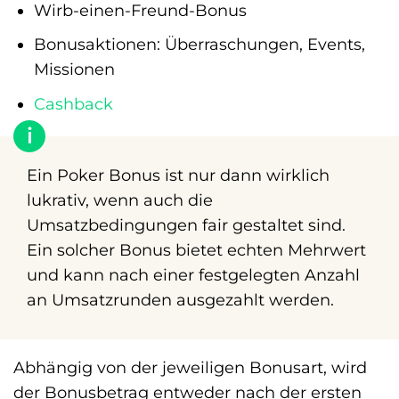
Wirb-einen-Freund-Bonus
Bonusaktionen: Überraschungen, Events,
Missionen
Cashback
i
Ein Poker Bonus ist nur dann wirklich
lukrativ, wenn auch die
Umsatzbedingungen fair gestaltet sind.
Ein solcher Bonus bietet echten Mehrwert
und kann nach einer festgelegten Anzahl
an Umsatzrunden ausgezahlt werden.
Abhängig von der jeweiligen Bonusart, wird
der Bonusbetrag entweder nach der ersten