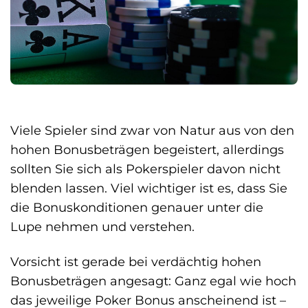
Viele Spieler sind zwar von Natur aus von den
hohen Bonusbeträgen begeistert, allerdings
sollten Sie sich als Pokerspieler davon nicht
blenden lassen. Viel wichtiger ist es, dass Sie
die Bonuskonditionen genauer unter die
Lupe nehmen und verstehen.
Vorsicht ist gerade bei verdächtig hohen
Bonusbeträgen angesagt: Ganz egal wie hoch
das jeweilige Poker Bonus anscheinend ist –