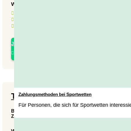
Was uns gefällt
Über 30 Wettmärkte verfügbar
Bietet auch Poker & Casinospiele
Gut erreichbarer Kundendienst
Testbericht lesen
Jetzt gleich testen
Tipico
Zahlungsmethoden bei Sportwetten
Für Personen, die sich für Sportwetten interes
Bekannt aus TV und Partnerschaften mit Bundesliga-V
Zertifizierung an. Zudem kann die mobile App überze
Was uns gefällt