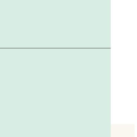
en (Woche 8 /