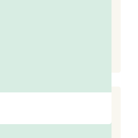
9
8
10
8,0
Gut
7