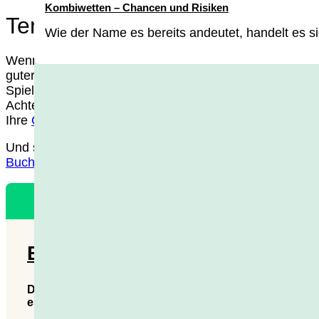
Kombiwetten – Chancen und Risiken
Tennis Wett-Tipps: Woraus sol
Wie der Name es bereits andeutet, handelt es s
Wenn es um Wetttipps für die ATP-Tour-Tenniswoche geht,
guter Form und bereit für einen starken Auftritt? Spiel
Spiels beeinflussen können und die bei der Wettabgabe b
Achten Sie auf den direkten Vergleich, frühere Ergebni
Ihre
Gewinnchancen
zu erhöhen.
Und schließlich sollten Sie sich die aktuellen Quoten 
Buchmacher
denken. Wir werden nun einen Blick auf di
Bet365
Das Wettangebot deckt eine Vielzahl von Sport-Event
es tausende Livestreams pro Jahr inklusive. Klare Em