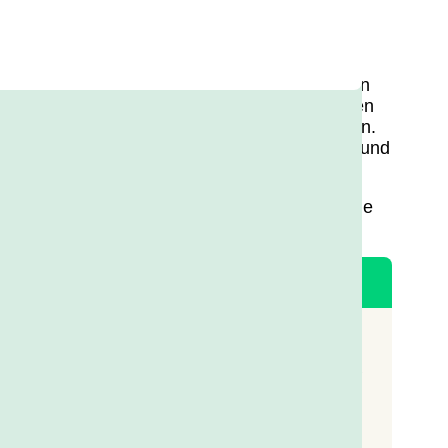
ler zu betrachten. Ist ein bestimmter Spieler in
 dies sind Faktoren, die den Ausgang eines jeden
die Statistiken der einzelnen Spiele anzusehen.
 kann Ihnen helfen, Ihre
Wetten
zu optimieren und
 und geben Ihnen einen Eindruck davon, was die
9,7
Sehr gut
m gibt