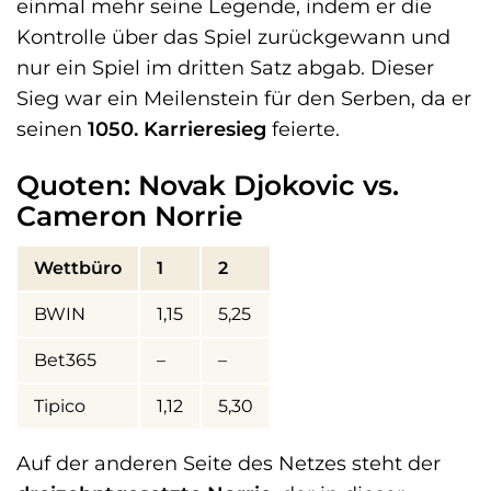
einmal mehr seine Legende, indem er die
Kontrolle über das Spiel zurückgewann und
nur ein Spiel im dritten Satz abgab. Dieser
Sieg war ein Meilenstein für den Serben, da er
seinen
1050. Karrieresieg
feierte.
Quoten: Novak Djokovic vs.
Cameron Norrie
Wettbüro
1
2
BWIN
1,15
5,25
Bet365
–
–
Tipico
1,12
5,30
Auf der anderen Seite des Netzes steht der