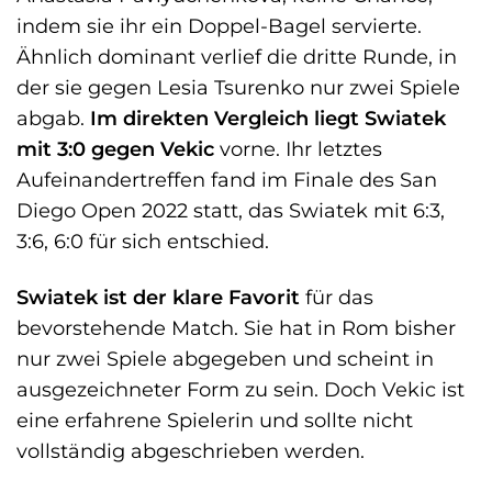
indem sie ihr ein Doppel-Bagel servierte.
Ähnlich dominant verlief die dritte Runde, in
der sie gegen Lesia Tsurenko nur zwei Spiele
abgab.
Im direkten Vergleich liegt Swiatek
mit 3:0 gegen Vekic
vorne. Ihr letztes
Aufeinandertreffen fand im Finale des San
Diego Open 2022 statt, das Swiatek mit 6:3,
3:6, 6:0 für sich entschied.
Swiatek ist der klare Favorit
für das
bevorstehende Match. Sie hat in Rom bisher
nur zwei Spiele abgegeben und scheint in
ausgezeichneter Form zu sein. Doch Vekic ist
eine erfahrene Spielerin und sollte nicht
vollständig abgeschrieben werden.