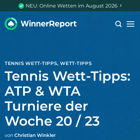
Zum
NEU: Online Wetten im August 2026
Inhalt
springen
TENNIS WETT-TIPPS
,
WETT-TIPPS
Tennis Wett-Tipps:
ATP & WTA
Turniere der
Woche 20 / 23
von
Christian Winkler