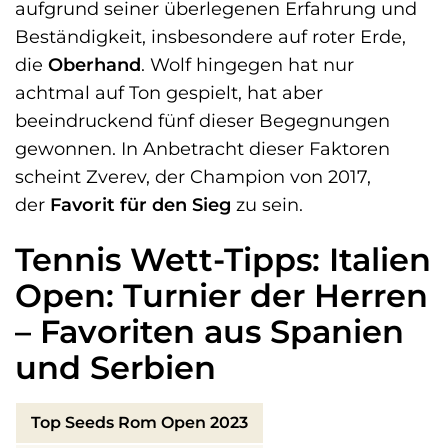
aufgrund seiner überlegenen Erfahrung und
Beständigkeit, insbesondere auf roter Erde,
die
Oberhand
. Wolf hingegen hat nur
achtmal auf Ton gespielt, hat aber
beeindruckend fünf dieser Begegnungen
gewonnen. In Anbetracht dieser Faktoren
scheint Zverev, der Champion von 2017,
der
Favorit für den Sieg
zu sein.
Tennis Wett-Tipps: Italien
Open: Turnier der Herren
– Favoriten aus Spanien
und Serbien
Top Seeds Rom Open 2023