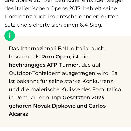
drei Spiele ab. Der Deutsche, einstiger Sieger
des italienischen Opens 2017, behielt seine
Dominanz auch im entscheidenden dritten
Satz und sicherte sich einen 6:4-Sieg.
i
Das Internazionali BNL d’Italia, auch
bekannt als
Rom Open
, ist ein
hochrangiges ATP-Turnier
, das auf
Outdoor-Tonfeldern ausgetragen wird. Es
ist bekannt für seine starke Konkurrenz
und die malerische Kulisse des Foro Italico
in Rom. Zu den
Top-Gesetzten 2023
gehören Novak Djokovic und Carlos
Alcaraz
.