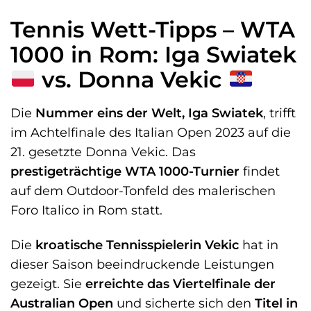
Tennis Wett-Tipps – WTA
1000 in Rom: Iga Swiatek
vs. Donna Vekic
Die
Nummer eins der Welt, Iga Swiatek
, trifft
im Achtelfinale des Italian Open 2023 auf die
21. gesetzte Donna Vekic. Das
prestigeträchtige WTA 1000-Turnier
findet
auf dem Outdoor-Tonfeld des malerischen
Foro Italico in Rom statt.
Die
kroatische Tennisspielerin Vekic
hat in
dieser Saison beeindruckende Leistungen
gezeigt. Sie
erreichte das Viertelfinale der
Australian Open
und sicherte sich den
Titel in