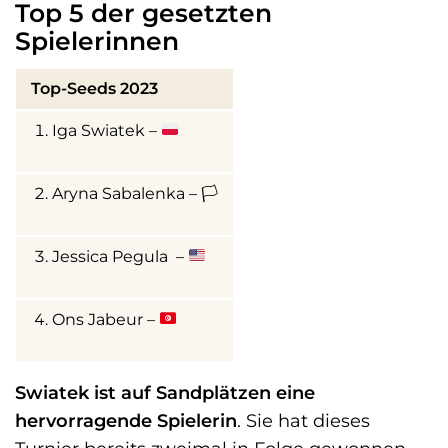
Top 5 der gesetzten
Spielerinnen
Top-Seeds 2023
Iga Swiatek –
Aryna Sabalenka – 🏳
Jessica Pegula –
Ons Jabeur –
Swiatek ist auf Sandplätzen eine
hervorragende Spielerin
. Sie hat dieses