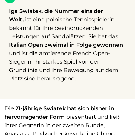
Iga Swiatek, die Nummer eins der
Welt,
ist eine polnische Tennisspielerin
bekannt für ihre beeindruckenden
Leistungen auf Sandplätzen. Sie hat das
Italian Open zweimal in Folge gewonnen
und ist die amtierende French Open-
Siegerin. Ihr starkes Spiel von der
Grundlinie und ihre Bewegung auf dem
Platz sind herausragend.
Die
21-jährige Swiatek hat sich bisher in
hervorragender Form
präsentiert und ließ
ihrer Gegnerin in der zweiten Runde,
Anastasia Pavlyuchenkova, keine Chance,