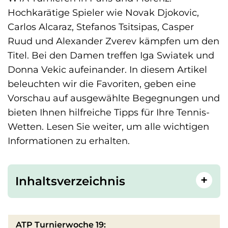
Hochkarätige Spieler wie Novak Djokovic,
Carlos Alcaraz, Stefanos Tsitsipas, Casper
Ruud und Alexander Zverev kämpfen um den
Titel. Bei den Damen treffen Iga Swiatek und
Donna Vekic aufeinander. In diesem Artikel
beleuchten wir die Favoriten, geben eine
Vorschau auf ausgewählte Begegnungen und
bieten Ihnen hilfreiche Tipps für Ihre Tennis-
Wetten. Lesen Sie weiter, um alle wichtigen
Informationen zu erhalten.
+
Inhaltsverzeichnis
ATP Turnierwoche 19: