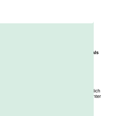
 ist das im Ligaalltag ein Ergebnis, das nicht
atisches Setzen auf Unentschieden auch als
r cleveren Draw-Progression-Strategie
für
 werden. Genau vorhersagen lässt sich natürlich
Sie Ihre
Gewinnchancen
mit diesem Ansatz unter