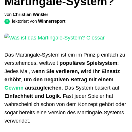
Martingale-System?
von
Christian Winkler
lektoriert von
Winnerreport
Das Martingale-System ist ein im Prinzip einfach zu
verstehendes, weltweit
populäres Spielsystem
:
Jedes Mal, w
enn Sie verlieren, wird Ihr Einsatz
erhöht
,
um den negativen Betrag mit einem
Gewinn
auszugleichen
. Das System basiert auf
Einfachheit und Logik
. Fast jeder Spieler hat
wahrscheinlich schon von dem Konzept gehört oder
sogar bereits eine Version des Martingale-Systems
verwendet.