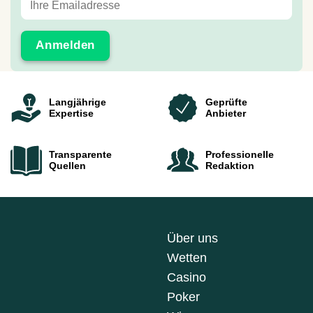
Langjährige
Geprüfte
Expertise
Anbieter
Transparente
Professionelle
Quellen
Redaktion
Über uns
Wetten
Casino
Poker