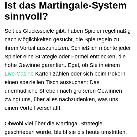
Ist das Martingale-System
sinnvoll?
Seit es Glücksspiele gibt, haben Spieler regelmäßig
nach Möglichkeiten gesucht, die Spielregeln zu
ihrem Vorteil auszunutzen. Schließlich möchte jeder
Spieler eine Strategie oder Formel entdecken, die
hohe Gewinne garantiert. Egal, ob Sie in einem
Live-Casino
Karten zählen oder sich beim Pokern
einen speziellen Tisch aussuchen: Das
unermüdliche Streben nach größeren Gewinnen
zwingt uns, über alles nachzudenken, was uns
einen Vorteil verschafft.
Obwohl viel über die Martingal-Strategie
geschrieben wurde, bleibt sie bis heute umstritten.