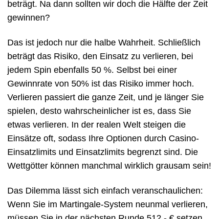
beträgt. Na dann sollten wir doch die Hälfte der Zeit
gewinnen?
Das ist jedoch nur die halbe Wahrheit. Schließlich
beträgt das Risiko, den Einsatz zu verlieren, bei
jedem Spin ebenfalls 50 %. Selbst bei einer
Gewinnrate von 50% ist das Risiko immer hoch.
Verlieren passiert die ganze Zeit, und je länger Sie
spielen, desto wahrscheinlicher ist es, dass Sie
etwas verlieren. In der realen Welt steigen die
Einsätze oft, sodass Ihre Optionen durch Casino-
Einsatzlimits und Einsatzlimits begrenzt sind. Die
Wettgötter können manchmal wirklich grausam sein!
Das Dilemma lässt sich einfach veranschaulichen:
Wenn Sie im Martingale-System neunmal verlieren,
müssen Sie in der nächsten Runde 512,- € setzen,