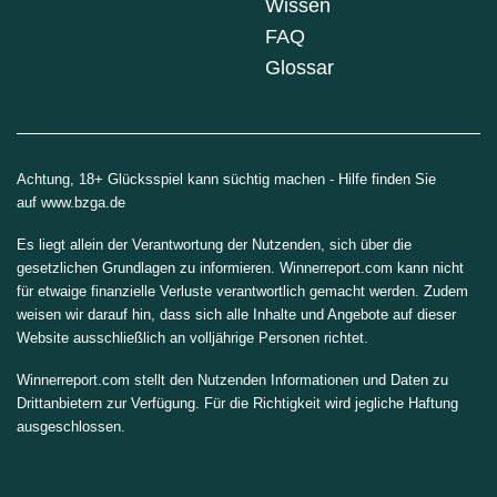
Wissen
FAQ
Glossar
Achtung, 18+ Glücksspiel kann süchtig machen - Hilfe finden Sie
auf
www.bzga.de
Es liegt allein der Verantwortung der Nutzenden, sich über die
gesetzlichen Grundlagen zu informieren. Winnerreport.com kann nicht
für etwaige finanzielle Verluste verantwortlich gemacht werden. Zudem
weisen wir darauf hin, dass sich alle Inhalte und Angebote auf dieser
Website ausschließlich an volljährige Personen richtet.
Winnerreport.com stellt den Nutzenden Informationen und Daten zu
Drittanbietern zur Verfügung. Für die Richtigkeit wird jegliche Haftung
ausgeschlossen.