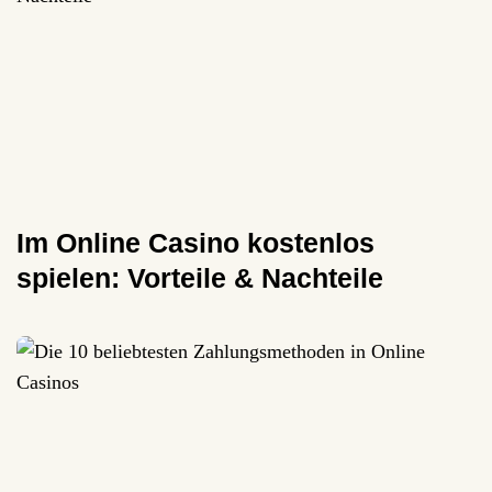
Im Online Casino kostenlos
spielen: Vorteile & Nachteile