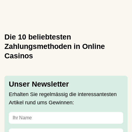
Die 10 beliebtesten
Zahlungsmethoden in Online
Casinos
Unser Newsletter
Erhalten Sie regelmässig die interessantesten
Artikel rund ums Gewinnen: