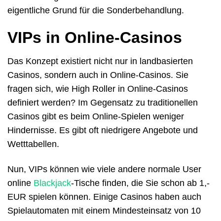
eigentliche Grund für die Sonderbehandlung.
VIPs in Online-Casinos
Das Konzept existiert nicht nur in landbasierten
Casinos, sondern auch in Online-Casinos. Sie
fragen sich, wie High Roller in Online-Casinos
definiert werden? Im Gegensatz zu traditionellen
Casinos gibt es beim Online-Spielen weniger
Hindernisse. Es gibt oft niedrigere Angebote und
Wetttabellen.
Nun, VIPs können wie viele andere normale User
online
Blackjack
-Tische finden, die Sie schon ab 1,-
EUR spielen können. Einige Casinos haben auch
Spielautomaten mit einem Mindesteinsatz von 10