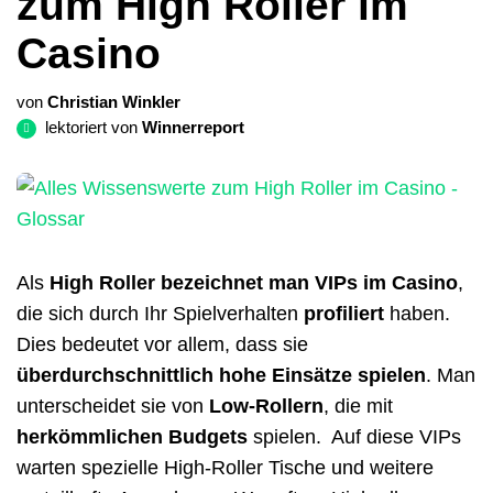
zum High Roller im
Casino
von
Christian Winkler
lektoriert von
Winnerreport
Als
High Roller bezeichnet man VIPs im Casino
,
die sich durch Ihr Spielverhalten
profiliert
haben.
Dies bedeutet vor allem, dass sie
überdurchschnittlich hohe Einsätze spielen
. Man
unterscheidet sie von
Low-Rollern
, die mit
herkömmlichen Budgets
spielen. Auf diese VIPs
warten spezielle High-Roller Tische und weitere