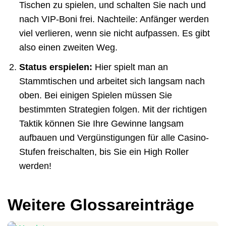
Tischen zu spielen, und schalten Sie nach und
nach VIP-Boni frei. Nachteile: Anfänger werden
viel verlieren, wenn sie nicht aufpassen. Es gibt
also einen zweiten Weg.
Status erspielen:
Hier spielt man an
Stammtischen und arbeitet sich langsam nach
oben. Bei einigen Spielen müssen Sie
bestimmten Strategien folgen. Mit der richtigen
Taktik können Sie Ihre Gewinne langsam
aufbauen und Vergünstigungen für alle Casino-
Stufen freischalten, bis Sie ein High Roller
werden!
Weitere Glossareinträge