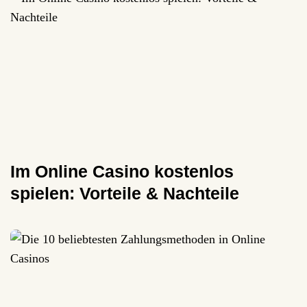
Im Online Casino kostenlos
spielen: Vorteile & Nachteile