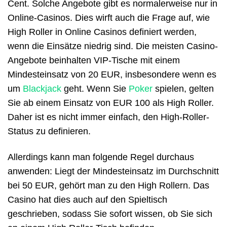
Cent. Solche Angebote gibt es normalerweise nur in
Online-Casinos. Dies wirft auch die Frage auf, wie
High Roller in Online Casinos definiert werden,
wenn die Einsätze niedrig sind. Die meisten Casino-
Angebote beinhalten VIP-Tische mit einem
Mindesteinsatz von 20 EUR, insbesondere wenn es
um
Blackjack
geht. Wenn Sie
Poker
spielen, gelten
Sie ab einem Einsatz von EUR 100 als High Roller.
Daher ist es nicht immer einfach, den High-Roller-
Status zu definieren.
Allerdings kann man folgende Regel durchaus
anwenden: Liegt der Mindesteinsatz im Durchschnitt
bei 50 EUR, gehört man zu den High Rollern. Das
Casino hat dies auch auf den Spieltisch
geschrieben, sodass Sie sofort wissen, ob Sie sich