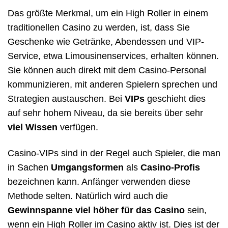
Das größte Merkmal, um ein High Roller in einem
traditionellen Casino zu werden, ist, dass Sie
Geschenke wie Getränke, Abendessen und VIP-
Service, etwa Limousinenservices, erhalten können.
Sie können auch direkt mit dem Casino-Personal
kommunizieren, mit anderen Spielern sprechen und
Strategien austauschen. Bei
VIPs
geschieht dies
auf sehr hohem Niveau, da sie bereits über sehr
viel Wissen
verfügen.
Casino-VIPs sind in der Regel auch Spieler, die man
in Sachen
Umgangsformen
als
Casino-Profis
bezeichnen kann. Anfänger verwenden diese
Methode selten. Natürlich wird auch die
Gewinnspanne viel höher für das Casino
sein,
wenn ein High Roller im Casino aktiv ist. Dies ist der