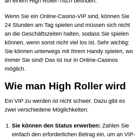
an einem High Roller-Tisch befinden.
Wenn Sie ein Online-Casino-VIP sind, können Sie
24 Stunden am Tag spielen und müssen sich nicht
an die Geschäftszeiten halten, sodass Sie spielen
können, wenn sonst nicht viel los ist. Sehr wichtig:
Sie können unterwegs mit Ihrem Handy spielen, wo
immer Sie sind! Das ist nur in Online-Casinos
möglich.
Wie man High Roller wird
Ein VIP zu werden ist nicht schwer. Dazu gibt es
zwei verschiedene Möglichkeiten:
Sie können den Status erwerben:
Zahlen Sie
einfach den erforderlichen Betrag ein, um an VIP-