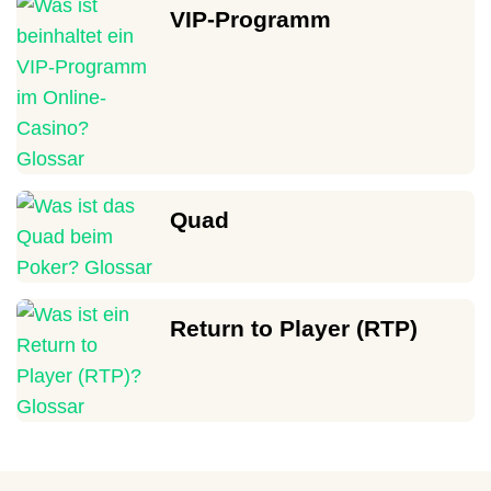
VIP-Programm
Quad
Return to Player (RTP)