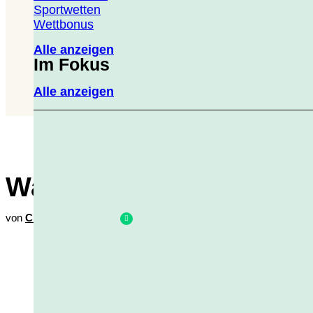
Sportwetten
Wettbonus
Alle anzeigen
Im Fokus
Alle anzeigen
Was ist das Einheitens
von
Christian Winkler
lektoriert von
Winnerreport