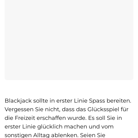
Blackjack sollte in erster Linie Spass bereiten.
Vergessen Sie nicht, dass das Glücksspiel für
die Freizeit erschaffen wurde. Es soll Sie in
erster Linie glücklich machen und vom
sonstigen Alltag ablenken. Seien Sie