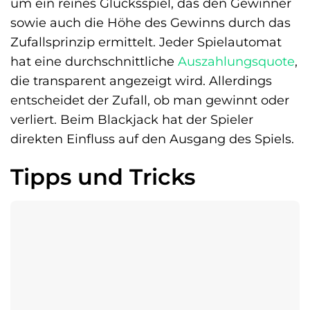
um ein reines Glücksspiel, das den Gewinner
sowie auch die Höhe des Gewinns durch das
Zufallsprinzip ermittelt. Jeder Spielautomat
hat eine durchschnittliche
Auszahlungsquote
,
die transparent angezeigt wird. Allerdings
entscheidet der Zufall, ob man gewinnt oder
verliert. Beim Blackjack hat der Spieler
direkten Einfluss auf den Ausgang des Spiels.
Tipps und Tricks