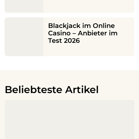
Blackjack im Online
Casino – Anbieter im
Test 2026
Beliebteste Artikel