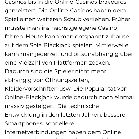
Casinos bis in die Online-Casinos bravourös
gemeistert. Die Online-Casinos haben dem
Spiel einen weiteren Schub verliehen. Früher
musste man ins nächstgelegene Casino
fahren. Heute kann man entspannt zuhause
auf dem Sofa Blackjack spielen. Mittlerweile
kann man jederzeit und ortsunabhängig über
eine Vielzahl von Plattformen zocken.
Dadurch sind die Spieler nicht mehr
abhängig von Öffnungszeiten,
Kleidervorschriften usw. Die Popularität von
Online-Blackjack wurde dadurch noch einmal
massiv gesteigert. Die technische
Entwicklung in den letzten Jahren, bessere
Smartphones, schnellere
Internetverbindungen haben dem Online