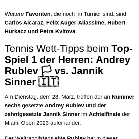
Weitere
Favoriten
, die noch im Turnier sind, sind
Carlos Alcaraz, Felix Auger-Aliassime, Hubert
Hurkacz und Petra Kvitova
.
Tennis Wett-Tipps beim
Top-
Spiel 1 der Herren: Andrey
Rublev
🏳️
vs. Jannik
Sinner
🇮🇹
Am Dienstag, dem 28. März, treffen der an
Nummer
sechs
gesetzte
Andrey Rublev und der
zehntgesetzte Jannik Sinner
im
Achtelfinale
der
Miami Open 2023 aufeinander.
Der Weltranglistensiebte
Rublev
hat in dieser