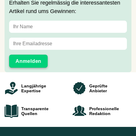
Erhalten Sie regelmässig die interessantesten
Artikel rund ums Gewinnen:
Langjährige
Geprüfte
Expertise
Anbieter
Transparente
Professionelle
Quellen
Redaktion