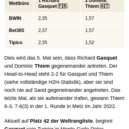
1 Richard
2 Dominic
Wettbüro
Gasquet 🇫🇷
Thiem 🇦🇹
BWIN
2,35
1,57
Bet365
2,37
1,57
Tipico
2,35
1,52
Dies wird das 5. Mal sein, dass Richard
Gasquet
und Dominic
Thiem
gegeneinander antreten. Der
Head-to-Head steht 2-2 für Gasquet und Thiem
(siehe vollständige H2H-Statistik), aber sie sind
noch nie auf Sand gegeneinander angetreten. Das
letzte Mal, als sie aufeinander trafen, gewann Thiem
6-3, 7-6(3) in der 1. Runde in Metz im Jahr 2022.
Aktuell auf
Platz 42 der Weltrangliste
, beginnt
Gasquet
sein Turnier in Monte-Carlo Rolex