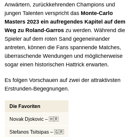
Anwärtern, zurückkehrenden Champions und
jungen Talenten verspricht das
Monte-Carlo
Masters 2023 ein aufregendes Kapitel auf dem
Weg zu Roland-Garros
zu werden. Während die
Spieler auf dem roten Sand gegeneinander
antreten, können die Fans spannende Matches,
überraschende Wendungen und möglicherweise
sogar einen historischen Hattrick erwarten.
Es folgen Vorschauen auf zwei der attraktivsten
Erstrunden-Begegnungen.
Die Favoriten
Novak Djokovic – 🇭🇷
Stefanos Tsitsipas – 🇬🇷