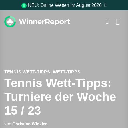
Zum
NEU: Online Wetten im August 2026
Inhalt
springen
TENNIS WETT-TIPPS
,
WETT-TIPPS
Tennis Wett-Tipps:
Turniere der Woche
15 / 23
von
Christian Winkler