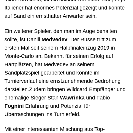
Italiener hat enormes Potenzial gezeigt und könnte
auf Sand ein ernsthafter Anwärter sein.
Ein weiterer Spieler, den man im Auge behalten
sollte, ist Daniil
Medvedev
. Der Russe tritt zum
ersten Mal seit seinem Halbfinaleinzug 2019 in
Monte-Carlo an. Bekannt für seinen Erfolg auf
Hartplätzen, hat Medvedev an seinem
Sandplatzspiel gearbeitet und könnte im
Turnierverlauf eine ernstzunehmende Bedrohung
darstellen.Zudem bringen Wildcard-Empfänger und
ehemalige Sieger Stan
Wawrinka
und Fabio
Fognini
Erfahrung und Potenzial für
Überraschungen ins Turnierfeld.
Mit einer interessanten Mischung aus Top-