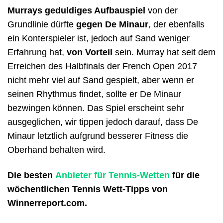
Murrays geduldiges Aufbauspiel
von der
Grundlinie dürfte
gegen De Minaur
, der ebenfalls
ein Konterspieler ist, jedoch auf Sand weniger
Erfahrung hat,
von Vorteil
sein. Murray hat seit dem
Erreichen des Halbfinals der French Open 2017
nicht mehr viel auf Sand gespielt, aber wenn er
seinen Rhythmus findet, sollte er De Minaur
bezwingen können. Das Spiel erscheint sehr
ausgeglichen, wir tippen jedoch darauf, dass De
Minaur letztlich aufgrund besserer Fitness die
Oberhand behalten wird.
Die besten
Anbieter für Tennis-Wetten
für die
wöchentlichen Tennis Wett-Tipps von
Winnerreport.com.