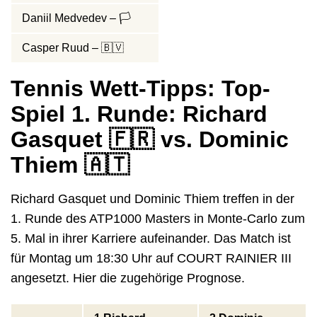
Daniil Medvedev – 🏳
Casper Ruud – 🇧🇻
Tennis Wett-Tipps: Top-
Spiel 1. Runde: Richard
Gasquet 🇫🇷 vs. Dominic
Thiem 🇦🇹
Richard Gasquet und Dominic Thiem treffen in der
1. Runde des ATP1000 Masters in Monte-Carlo zum
5. Mal in ihrer Karriere aufeinander. Das Match ist
für Montag um 18:30 Uhr auf COURT RAINIER III
angesetzt. Hier die zugehörige Prognose.