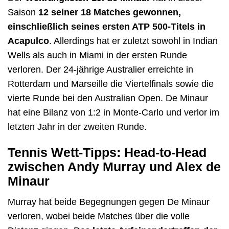
Saison
12 seiner 18 Matches gewonnen,
einschließlich seines ersten ATP 500-Titels in
Acapulco
. Allerdings hat er zuletzt sowohl in Indian
Wells als auch in Miami in der ersten Runde
verloren. Der 24-jährige Australier erreichte in
Rotterdam und Marseille die Viertelfinals sowie die
vierte Runde bei den Australian Open. De Minaur
hat eine Bilanz von 1:2 in Monte-Carlo und verlor im
letzten Jahr in der zweiten Runde.
Tennis Wett-Tipps: Head-to-Head
zwischen Andy Murray und Alex de
Minaur
Murray hat beide Begegnungen gegen De Minaur
verloren, wobei beide Matches über die volle