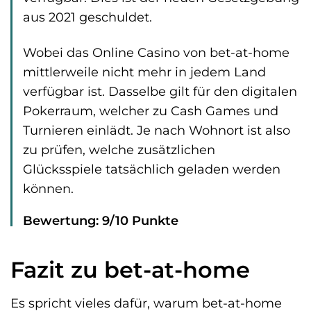
aus 2021 geschuldet.
Wobei das Online Casino von bet-at-home
mittlerweile nicht mehr in jedem Land
verfügbar ist. Dasselbe gilt für den digitalen
Pokerraum, welcher zu Cash Games und
Turnieren einlädt. Je nach Wohnort ist also
zu prüfen, welche zusätzlichen
Glücksspiele tatsächlich geladen werden
können.
Bewertung: 9/10 Punkte
Fazit zu bet-at-home
Es spricht vieles dafür, warum bet-at-home