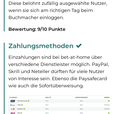
Diese belohnt zufällig ausgewählte Nutzer,
wenn sie sich am richtigen Tag beim
Buchmacher einloggen.
Bewertung: 9/10 Punkte
Zahlungsmethoden
Einzahlungen sind bei bet-at-home über
verschiedene Dienstleister möglich. PayPal,
Skrill und Neteller dürften für viele Nutzer
von Interesse sein. Ebenso die Paysafecard
wie auch die Sofortüberweisung.