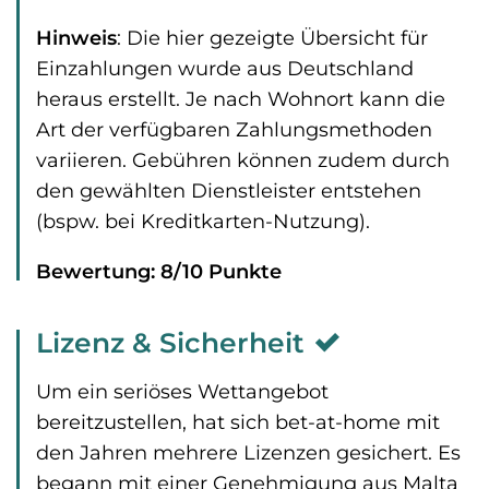
Hinweis
: Die hier gezeigte Übersicht für
Einzahlungen wurde aus Deutschland
heraus erstellt. Je nach Wohnort kann die
Art der verfügbaren Zahlungsmethoden
variieren. Gebühren können zudem durch
den gewählten Dienstleister entstehen
(bspw. bei Kreditkarten-Nutzung).
Bewertung: 8/10 Punkte
Lizenz & Sicherheit
Um ein seriöses Wettangebot
bereitzustellen, hat sich bet-at-home mit
den Jahren mehrere Lizenzen gesichert. Es
begann mit einer Genehmigung aus Malta