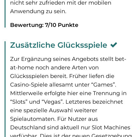
nicht sehr zufrieden mit der mobilen
Anwendung zu sein.
Bewertung: 7/10 Punkte
Zusätzliche Glücksspiele
Zur Ergänzung seines Angebots stellt bet-
at-home noch andere Arten von
Glücksspielen bereit. Früher liefen die
Casino-Spiele allesamt unter “Games”.
Mittlerweile erfolgte hier eine Trennung in
“Slots” und “Vegas”. Letzteres bezeichnet
eine spezielle Auswahl weiterer
Spielautomaten. Für Nutzer aus
Deutschland sind aktuell nur Slot Machines
verfügbar. Dies ist der neuen Gesetzgebung