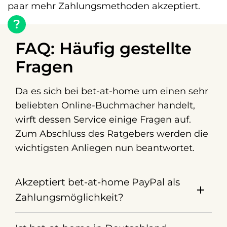
paar mehr Zahlungsmethoden akzeptiert.
FAQ: Häufig gestellte
Fragen
Da es sich bei bet-at-home um einen sehr
beliebten Online-Buchmacher handelt,
wirft dessen Service einige Fragen auf.
Zum Abschluss des Ratgebers werden die
wichtigsten Anliegen nun beantwortet.
Akzeptiert bet-at-home PayPal als
Zahlungsmöglichkeit?