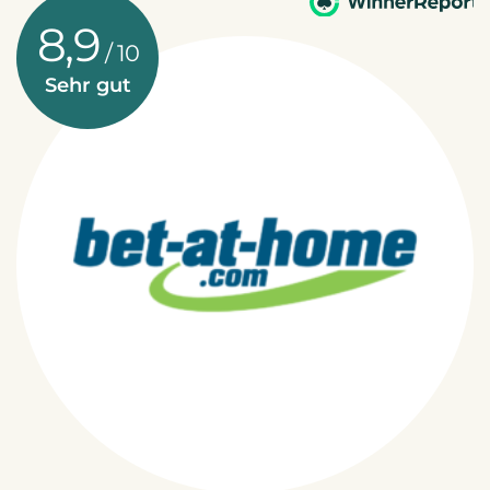
8,9
Sehr gut