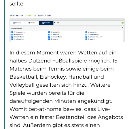
sollte.
In diesem Moment waren Wetten auf ein
halbes Dutzend Fußballspiele möglich. 15
Matches beim Tennis sowie einige beim
Basketball, Eishockey, Handball und
Volleyball gesellten sich hinzu. Weitere
Spiele wurden bereits für die
darauffolgenden Minuten angekündigt.
Womit bet-at-home bewies, dass Live-
Wetten ein fester Bestandteil des Angebots
sind. Außerdem gibt es stets einen