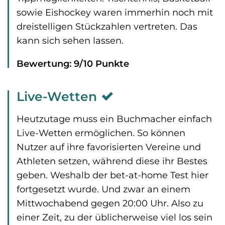
sowie Eishockey waren immerhin noch mit
dreistelligen Stückzahlen vertreten. Das
kann sich sehen lassen.
Bewertung: 9/10 Punkte
Live-Wetten
Heutzutage muss ein Buchmacher einfach
Live-Wetten ermöglichen. So können
Nutzer auf ihre favorisierten Vereine und
Athleten setzen, während diese ihr Bestes
geben. Weshalb der bet-at-home Test hier
fortgesetzt wurde. Und zwar an einem
Mittwochabend gegen 20:00 Uhr. Also zu
einer Zeit, zu der üblicherweise viel los sein