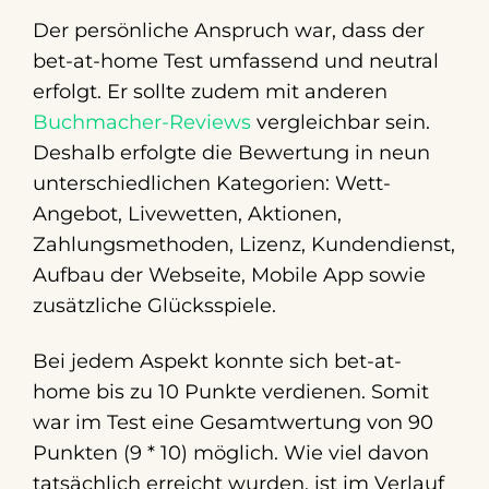
Der persönliche Anspruch war, dass der
bet-at-home Test umfassend und neutral
erfolgt. Er sollte zudem mit anderen
Buchmacher-Reviews
vergleichbar sein.
Deshalb erfolgte die Bewertung in neun
unterschiedlichen Kategorien: Wett-
Angebot, Livewetten, Aktionen,
Zahlungsmethoden, Lizenz, Kundendienst,
Aufbau der Webseite, Mobile App sowie
zusätzliche Glücksspiele.
Bei jedem Aspekt konnte sich bet-at-
home bis zu 10 Punkte verdienen. Somit
war im Test eine Gesamtwertung von 90
Punkten (9 * 10) möglich. Wie viel davon
tatsächlich erreicht wurden, ist im Verlauf