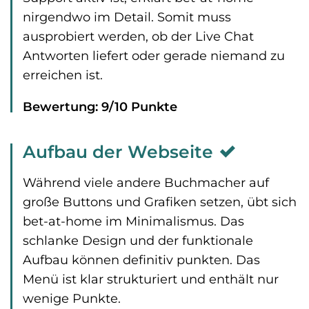
nirgendwo im Detail. Somit muss
ausprobiert werden, ob der Live Chat
Antworten liefert oder gerade niemand zu
erreichen ist.
Bewertung: 9/10 Punkte
Aufbau der Webseite
Während viele andere Buchmacher auf
große Buttons und Grafiken setzen, übt sich
bet-at-home im Minimalismus. Das
schlanke Design und der funktionale
Aufbau können definitiv punkten. Das
Menü ist klar strukturiert und enthält nur
wenige Punkte.