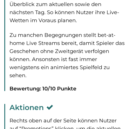
Überblick zum aktuellen sowie den
nächsten Tag. So können Nutzer ihre Live-
Wetten im Voraus planen.
Zu manchen Begegnungen stellt bet-at-
home Live Streams bereit, damit Spieler das
Geschehen ohne Zweitgerät verfolgen
können. Ansonsten ist fast immer
wenigstens ein animiertes Spielfeld zu
sehen.
Bewertung: 10/10 Punkte
Aktionen
Rechts oben auf der Seite können Nutzer
auf “Promotions” klicken, um die aktuellen