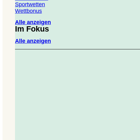
Sportwetten
Wettbonus
Alle anzeigen
Im Fokus
Alle anzeigen