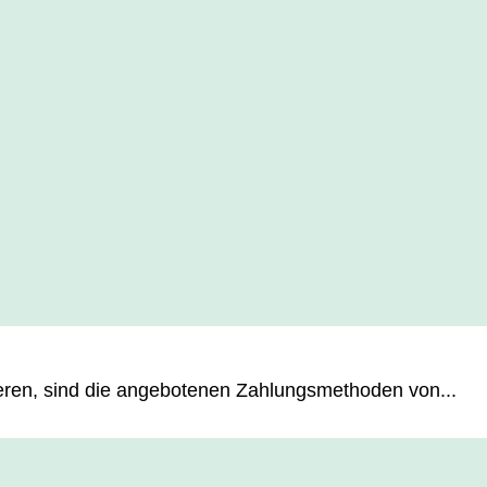
sieren, sind die angebotenen Zahlungsmethoden von...