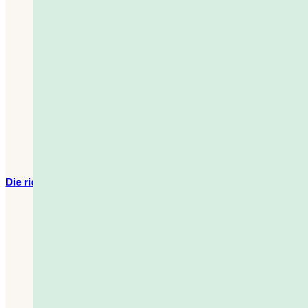
Die richtige Wettstrategie für Fussballwetten