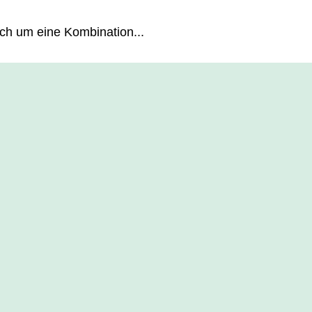
ich um eine Kombination...
 viel zu viel?
r verwandelt Passion für Glücksspiele in ein problematis