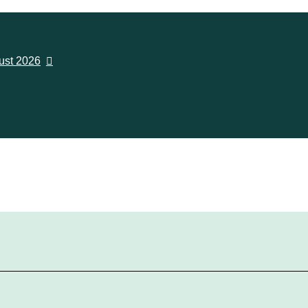
gust 2026
obleme