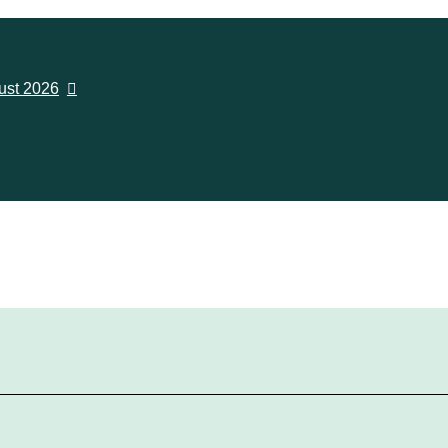
gust 2026