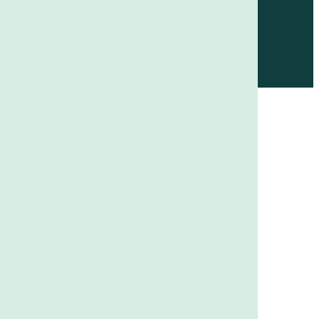
lle Verluste verantwortlich gemacht werden. Zudem weisen wir
.