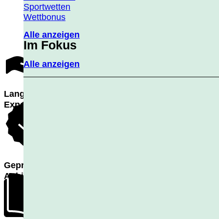
Sportwetten
Wettbonus
Alle anzeigen
Im Fokus
Alle anzeigen
Langjährige
Expertise
Geprüfte
Anbieter