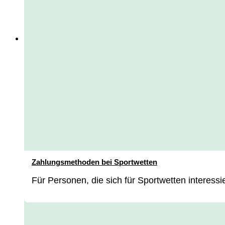
Fussball International Wett-Tipps
NBA Wett-Tipps
Tennis Wett-Tipps
Wettanbieter
Bet365
Betway
Bwin
Zahlungsmethoden bei Sportwetten
Für Personen, die sich für Sportwetten interes