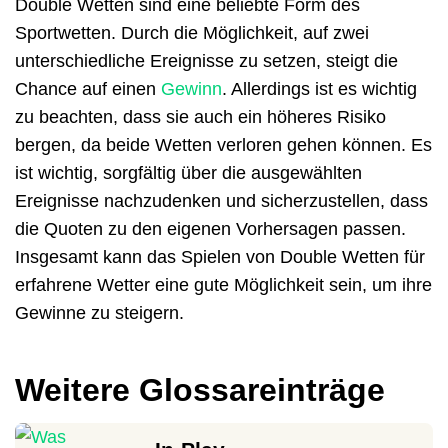
Double Wetten sind eine beliebte Form des
Sportwetten. Durch die Möglichkeit, auf zwei
unterschiedliche Ereignisse zu setzen, steigt die
Chance auf einen
Gewinn
. Allerdings ist es wichtig
zu beachten, dass sie auch ein höheres Risiko
bergen, da beide Wetten verloren gehen können. Es
ist wichtig, sorgfältig über die ausgewählten
Ereignisse nachzudenken und sicherzustellen, dass
die Quoten zu den eigenen Vorhersagen passen.
Insgesamt kann das Spielen von Double Wetten für
erfahrene Wetter eine gute Möglichkeit sein, um ihre
Gewinne zu steigern.
Weitere Glossareinträge