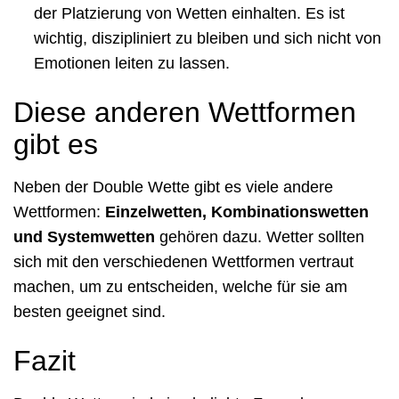
der Platzierung von Wetten einhalten. Es ist
wichtig, diszipliniert zu bleiben und sich nicht von
Emotionen leiten zu lassen.
Diese anderen Wettformen
gibt es
Neben der Double Wette gibt es viele andere
Wettformen:
Einzelwetten, Kombinationswetten
und Systemwetten
gehören dazu. Wetter sollten
sich mit den verschiedenen Wettformen vertraut
machen, um zu entscheiden, welche für sie am
besten geeignet sind.
Fazit