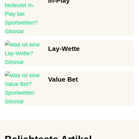
In-Play
Lay-Wette
Value Bet