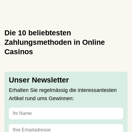
Die 10 beliebtesten
Zahlungsmethoden in Online
Casinos
Unser Newsletter
Erhalten Sie regelmässig die interessantesten
Artikel rund ums Gewinnen: