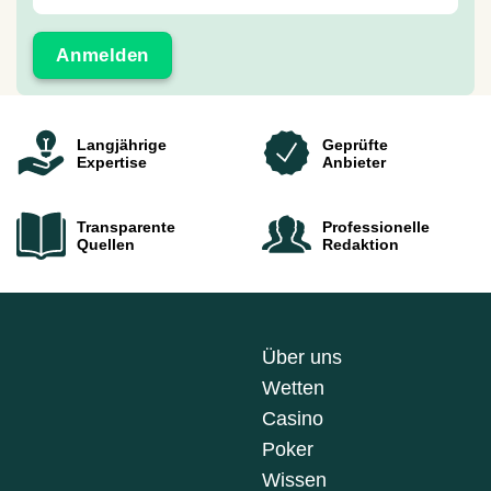
Langjährige
Geprüfte
Expertise
Anbieter
Transparente
Professionelle
Quellen
Redaktion
Über uns
Wetten
Casino
Poker
Wissen