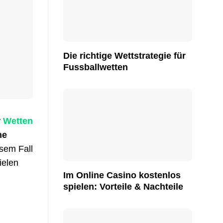
Die richtige Wettstrategie für
Fussballwetten
r
Wetten
ne
esem Fall
ielen
Im Online Casino kostenlos
spielen: Vorteile & Nachteile