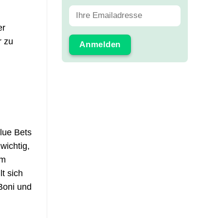
er
r zu
lue Bets
wichtig,
um
t sich
Boni und