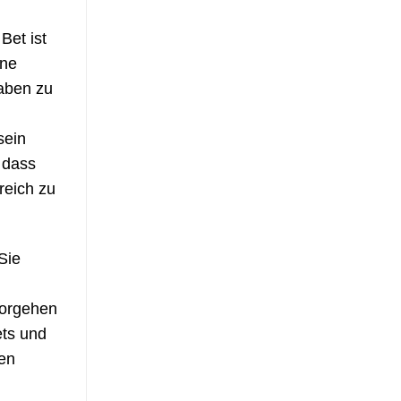
Bet ist
ine
haben zu
sein
 dass
reich zu
Sie
vorgehen
ets und
gen