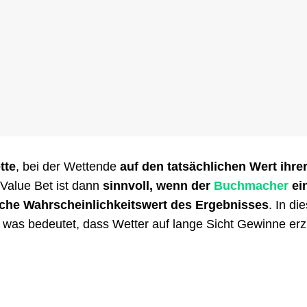
tte
, bei der Wettende
auf den tatsächlichen Wert ihre
 Value Bet ist dann
sinnvoll, wenn der
Buchmacher
ei
hliche Wahrscheinlichkeitswert des Ergebnisses
. In di
, was bedeutet, dass Wetter auf lange Sicht Gewinne erz