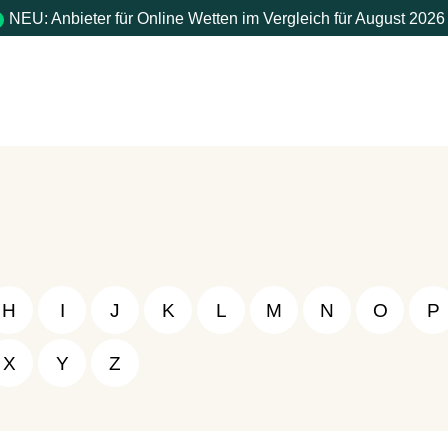
NEU: Anbieter für Online Wetten im Vergleich für August 2026
H
I
J
K
L
M
N
O
P
X
Y
Z