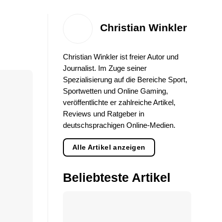
Christian Winkler
Christian Winkler ist freier Autor und
Journalist. Im Zuge seiner
Spezialisierung auf die Bereiche Sport,
Sportwetten und Online Gaming,
veröffentlichte er zahlreiche Artikel,
Reviews und Ratgeber in
deutschsprachigen Online-Medien.
Alle Artikel anzeigen
Beliebteste Artikel