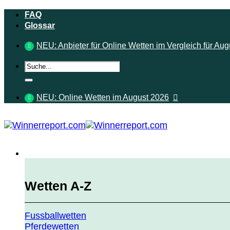
Zum
FAQ
Inhalt
Glossar
springen
NEU: Anbieter für Online Wetten im Vergleich für Au
NEU: Online Wetten im August 2026
Wetten
Wetten A-Z
Fussballwetten
Pferdewetten