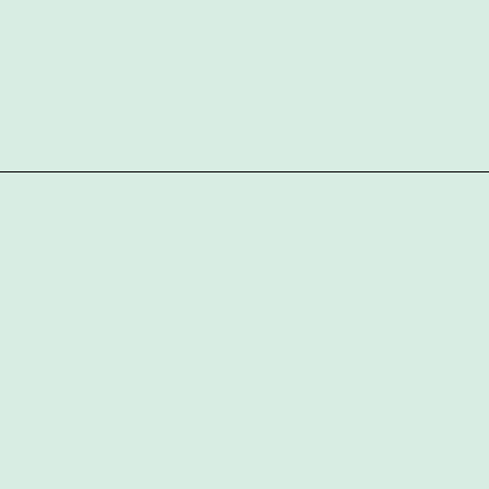
len: Die besten Tipps