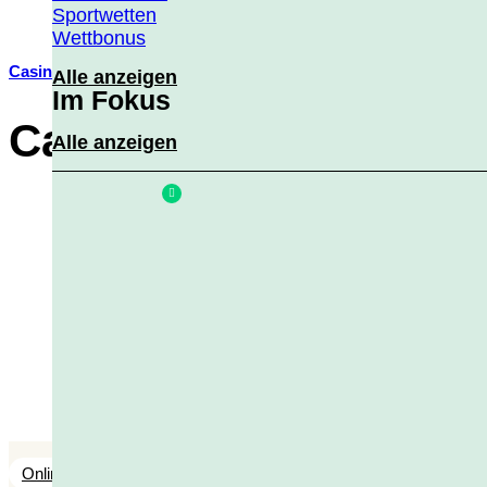
Sportwetten
Wettbonus
Casino
Alle anzeigen
Im Fokus
Casino Bonus freispie
Alle anzeigen
von
Vahidin Cerim
überprüft durch
Winnerreport
Online Casino
Test
Vergleich