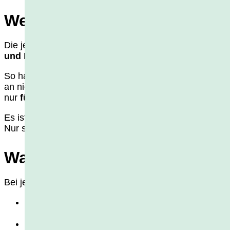
Welche Rolle spielt die Bon
Die jeweilige Bonusart spielt eine wichtige Rolle bei
und Einschränkungen
, die sich auf das Freispielen 
So haben beispielsweise Einzahlungsboni in der Regel
an niedrigere Auszahlungslimits oder nur bestimmte Spi
nur
für den Umsatz mit bestimmten ausgewählten S
Es ist deshalb wichtig, die Bonusbedingungen immer s
Nur so können Sie eine fundierte Entscheidung treffen 
Was sollte beim Casino Bon
Bei jedem Online-Casino-Bonus gibt es einige wichtig
Bevor Sie einen Bonus in Anspruch nehmen, sollt
Umsetzung sowie eventuellen Einschränkungen 
Die Umsatzbedingungen geben an, wie oft Sie de