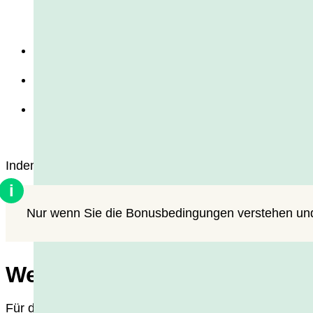
Auszahlung beantragen können. Stellen Sie sicher
Sie den Bonus in Anspruch nehmen. Ansonsten loh
kostenlose Spielrunden machen (ohne aber eventu
Viele Boni haben eine
begrenzte Gültigkeitsdau
Frist umsetzen können, ansonsten verfällt dieser
Wenn Sie versuchen, den
Bonus mit einer Stra
verstößt. Ansonsten riskieren Sie, dass Ihr Bonus
Viele Online-Casinos
beschränken ihre Bonusan
freispielen können. Achten Sie darauf, dass Sie 
erfolgreich freispielen.
Indem Sie diese Tipps beachten, können Sie sicherstel
i
Nur wenn Sie die Bonusbedingungen verstehen und 
Welche Spiele eignen sich 
Für das Freispielen von einem Casino Bonus eignen sic