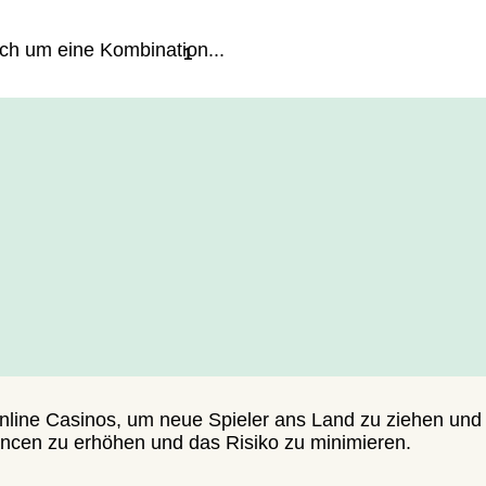
aß
und viele haben mindestens einmal in ihrem Leben a
efragten angegeben, dass sie niemals an einem Glücks
ich um eine Kombination...
1
Casino versucht haben
.
m die eigenen Gewinnchancen zu erhöhen und das all
sinos bereitgestellt wird, um neue Spieler anzuziehen,
rmen angeboten werden, z. B. als
Willkommensbonus
,
E
eld zum Spielen zu erhalten, was bedeutet, dass Sie Ihr
icht nur Ihre Gewinnchancen im Online-Casino, sondern
m Bonus auch das
Risiko minimieren und Verluste eing
gen geknüpft, die Sie erfüllen müssen, bevor Sie die Ge
 bevor Sie einen Bonus in Anspruch nehmen, um sicherzu
ren können.
Online Casinos, um neue Spieler ans Land zu ziehen und 
chancen zu erhöhen und das Risiko zu minimieren.