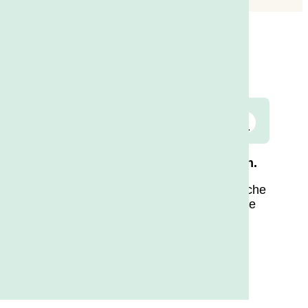
ahlreichen Bonusangebote, mit denen Sie als
ungen geknüpft, die erfüllt werden müssen,
+
 Bonus am einfachsten freispielen können.
 eignen, um den
Bonus freizuspielen
und welche
 Bonusangebot herauszuholen und Ihre Gewinne