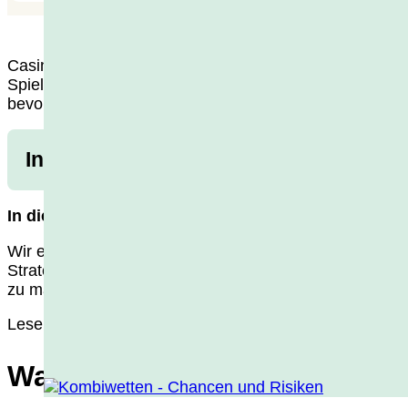
Casino Bonus freispielen – so geht es: Wenn Sie gerne
Spieler willkommen geheißen und für Ihre Treue belohn
bevor Sie sich Ihre Gewinne auszahlen lassen können.
Inhaltsverzeichnis
In diesem Beitrag geben wir Ihnen wertvolle Tipps, 
Wir erklären Ihnen, worauf Sie bei der Wahl des Bonu
Strategien Sie dabei anwenden können. Mit unseren T
zu maximieren.
Lesen Sie weiter und erfahren Sie, wie Sie den
Casino
Was ist der Casino Bonus un