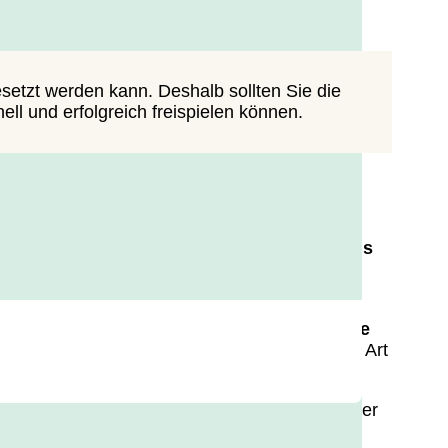
ss Sie Ihre Spielzeit und Ihr Budget unter
setzt werden kann. Deshalb sollten Sie die
l und erfolgreich freispielen können.
n als Anfänger?
spielen, da sie oft ein
besseres Verständnis
e und wissen auch besser, wie sie ihre
Wetten
ltig durchlesen und
sich Zeit nehmen
,
um die
edingungen und Einschränkungen gibt, die die Art
nn – von der Höhe und Art des Bonus selbst, der