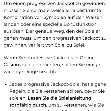
Um einen progressiven Jackpot zu gewinnen,
müssen Sie normalerweise eine bestimmte
Kombination von Symbolen auf den Walzen
landen oder eine spezielle Bonusfunktion
auslösen. Der genaue Weg, den der Spieler
gehen muss, um den progressiven Jackpot zu
gewinnen, variiert von Spiel zu Spiel.
Wenn Sie progressive Jackpots in Online-
Casinos spielen möchten, sollten Sie einige
wichtige Dinge beachten:
Jedes progressive Jackpot-Spiel hat eigene
Regeln, die Sie verstehen sollten, bevor Sie
spielen.
Lesen Sie die Spielanleitung
sorgfältig durch
, um zu verstehen, wie Sie