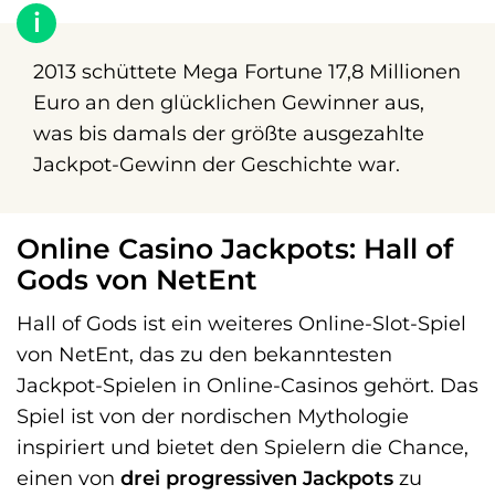
i
2013 schüttete Mega Fortune 17,8 Millionen
Euro an den glücklichen Gewinner aus,
was bis damals der größte ausgezahlte
Jackpot-Gewinn der Geschichte war.
Online Casino Jackpots: Hall of
Gods von NetEnt
Hall of Gods ist ein weiteres Online-Slot-Spiel
von NetEnt, das zu den bekanntesten
Jackpot-Spielen in Online-Casinos gehört. Das
Spiel ist von der nordischen Mythologie
inspiriert und bietet den Spielern die Chance,
einen von
drei progressiven Jackpots
zu