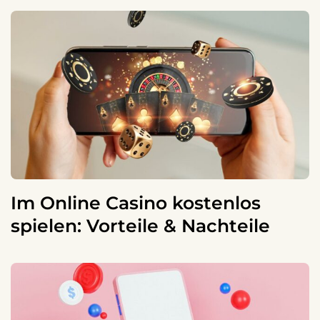
Im Online Casino kostenlos
spielen: Vorteile & Nachteile