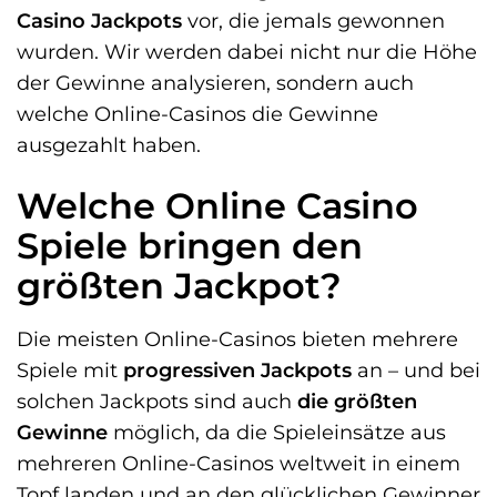
Casino Jackpots
vor, die jemals gewonnen
wurden. Wir werden dabei nicht nur die Höhe
der Gewinne analysieren, sondern auch
welche Online-Casinos die Gewinne
ausgezahlt haben.
Welche Online Casino
Spiele bringen den
größten Jackpot?
Die meisten Online-Casinos bieten mehrere
Spiele mit
progressiven Jackpots
an – und bei
solchen Jackpots sind auch
die größten
Gewinne
möglich, da die Spieleinsätze aus
mehreren Online-Casinos weltweit in einem
Topf landen und an den glücklichen Gewinner