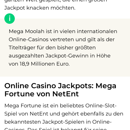
Jackpot knacken möchten.
i
Mega Moolah ist in vielen internationalen
Online-Casinos vertreten und gilt als der
Titelträger für den bisher größten
ausgezahlten Jackpot-Gewinn in Höhe
von 18,9 Millionen Euro.
Online Casino Jackpots: Mega
Fortune von NetEnt
Mega Fortune ist ein beliebtes Online-Slot-
Spiel von NetEnt und gehört ebenfalls zu den
bekanntesten Jackpot-Spielen in Online-
Casinos. Das Spiel ist bekannt für seine