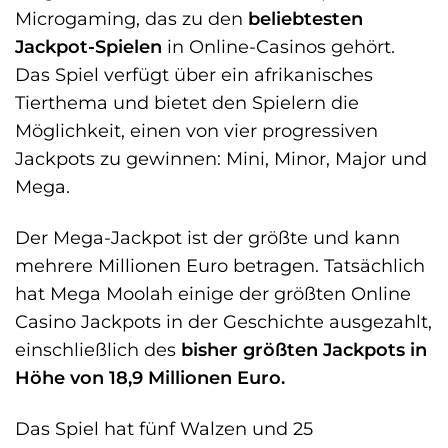
Microgaming, das zu den
beliebtesten
Jackpot-Spielen
in Online-Casinos gehört.
Das Spiel verfügt über ein afrikanisches
Tierthema und bietet den Spielern die
Möglichkeit, einen von vier progressiven
Jackpots zu gewinnen: Mini, Minor, Major und
Mega.
Der Mega-Jackpot ist der größte und kann
mehrere Millionen Euro betragen. Tatsächlich
hat Mega Moolah einige der größten Online
Casino Jackpots in der Geschichte ausgezahlt,
einschließlich des
bisher größten Jackpots in
Höhe von 18,9 Millionen Euro.
Das Spiel hat fünf Walzen und 25