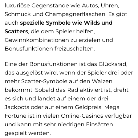
luxuriöse Gegenstände wie Autos, Uhren,
Schmuck und Champagnerflaschen. Es gibt
auch
spezielle Symbole wie Wilds und
Scatters
, die dem Spieler helfen,
Gewinnkombinationen zu erzielen und
Bonusfunktionen freizuschalten.
Eine der Bonusfunktionen ist das Glücksrad,
das ausgelöst wird, wenn der Spieler drei oder
mehr Scatter-Symbole auf den Walzen
bekommt. Sobald das Rad aktiviert ist, dreht
es sich und landet auf einem der drei
Jackpots oder auf einem Geldpreis. Mega
Fortune ist in vielen Online-Casinos verfügbar
und kann mit sehr niedrigen Einsätzen
gespielt werden.