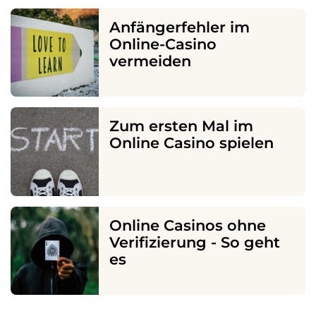
Anfängerfehler im
Online-Casino
vermeiden
Zum ersten Mal im
Online Casino spielen
Online Casinos ohne
Verifizierung - So geht
es