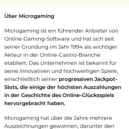
Über Microgaming
Microgaming ist ein führender Anbieter von
Online-Gaming-Software und hat sich seit
seiner Gründung im Jahr 1994 als wichtiger
Akteur in der Online-Casino-Branche
etabliert. Das Unternehmen ist bekannt für
seine innovativen und hochwertigen Spiele,
einschließlich seiner
progressiven Jackpot-
Slots, die einige der höchsten Auszahlungen
in der Geschichte des Online-Glücksspiels
hervorgebracht haben.
Microgaming hat über die Jahre mehrere
Auszeichnungen gewonnen, darunter den