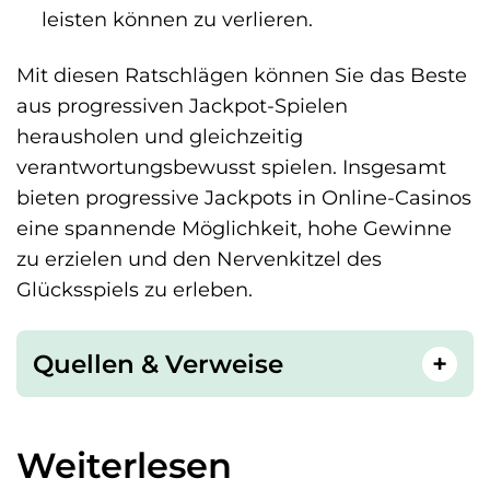
leisten können zu verlieren.
Mit diesen Ratschlägen können Sie das Beste
aus progressiven Jackpot-Spielen
herausholen und gleichzeitig
verantwortungsbewusst spielen. Insgesamt
bieten progressive Jackpots in Online-Casinos
eine spannende Möglichkeit, hohe Gewinne
zu erzielen und den Nervenkitzel des
Glücksspiels zu erleben.
[
]
+
Quellen & Verweise
Weiterlesen