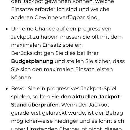
den Jackpot gewinnen können, welche
Einsätze erforderlich sind und welche
anderen Gewinne verfügbar sind.
Um eine Chance auf den progressiven
Jackpot zu haben, müssen Sie oft mit dem
maximalen Einsatz spielen.
Berücksichtigen Sie dies bei Ihrer
Budgetplanung
und stellen Sie sicher, dass
Sie sich den maximalen Einsatz leisten
können.
Bevor Sie ein progressives Jackpot-Spiel
spielen, sollten Sie
den aktuellen Jackpot-
Stand überprüfen
. Wenn der Jackpot
gerade erst geknackt wurde, ist der Betrag
möglicherweise niedriger und es lohnt sich
unter Umständen überhaupt nicht, diesen