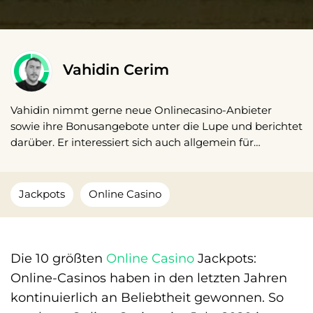
Vahidin Cerim
Vahidin nimmt gerne neue Onlinecasino-Anbieter
sowie ihre Bonusangebote unter die Lupe und berichtet
darüber. Er interessiert sich auch allgemein für
Glücksspiele, Wettsysteme und die
Wahrscheinlichkeitsrechnung. Verrät Tipps und
Strategien, wie die Gewinnchancen bei Sportwetten
Jackpots
Online Casino
und Glücksspielen mathematisch erhöht werden
können.
Die 10 größten
Online Casino
Jackpots:
Online-Casinos haben in den letzten Jahren
kontinuierlich an Beliebtheit gewonnen. So