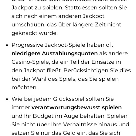
Jackpot zu spielen. Stattdessen sollten Sie
sich nach einem anderen Jackpot
umschauen, das über längere Zeit nicht
geknackt wurde.
Progressive Jackpot-Spiele haben oft
niedrigere Auszahlungsquoten
als andere
Casino-Spiele, da ein Teil der Einsätze in
den Jackpot fließt. Berücksichtigen Sie dies
bei der Wahl des Spiels, das Sie spielen
möchten.
Wie bei jedem Glücksspiel sollten Sie
immer
verantwortungsbewusst spielen
und Ihr Budget im Auge behalten. Spielen
Sie nicht über Ihre Verhältnisse hinaus und
setzen Sie nur das Geld ein, das Sie sich