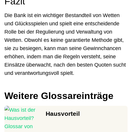
Fazit
Die Bank ist ein wichtiger Bestandteil von Wetten
und Glücksspielen und spielt eine entscheidende
Rolle bei der Regulierung und Verwaltung von
Wetten. Obwohl es keine garantierte Methode gibt,
sie zu besiegen, kann man seine Gewinnchancen
erhöhen, indem man die Regeln versteht, seine
Einsätze überwacht, nach den besten Quoten sucht
und verantwortungsvoll spielt.
Weitere Glossareinträge
Hausvorteil