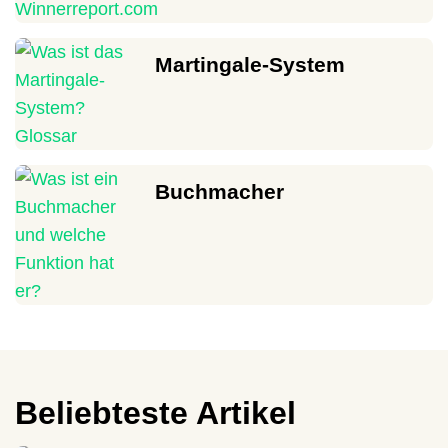
Martingale-System
Buchmacher
Beliebteste Artikel