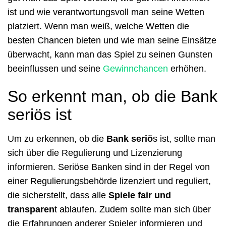
ist und wie verantwortungsvoll man seine Wetten
platziert. Wenn man weiß, welche Wetten die
besten Chancen bieten und wie man seine Einsätze
überwacht, kann man das Spiel zu seinen Gunsten
beeinflussen und seine
Gewinnchancen
erhöhen.
So erkennt man, ob die Bank
seriös ist
Um zu erkennen, ob die
Bank seriö
s ist, sollte man
sich über die Regulierung und Lizenzierung
informieren. Seriöse Banken sind in der Regel von
einer Regulierungsbehörde lizenziert und reguliert,
die sicherstellt, dass alle
Spiele fair und
transparen
t ablaufen. Zudem sollte man sich über
die Erfahrungen anderer Spieler informieren und