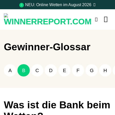
Zum
NEU: Online Wetten im August 2026
Inhalt
springen
Gewinner-Glossar
A
B
C
D
E
F
G
H
Was ist die Bank beim