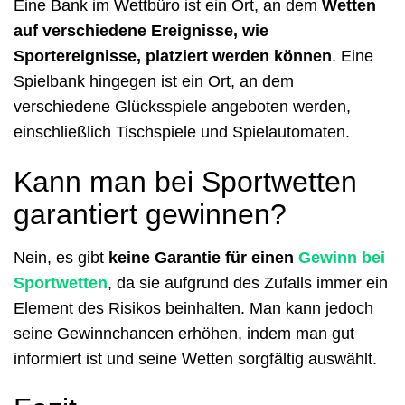
Eine Bank im Wettbüro ist ein Ort, an dem
Wetten
auf verschiedene Ereignisse, wie
Sportereignisse, platziert werden können
. Eine
Spielbank hingegen ist ein Ort, an dem
verschiedene Glücksspiele angeboten werden,
einschließlich Tischspiele und Spielautomaten.
Kann man bei Sportwetten
garantiert gewinnen?
Nein, es gibt
keine Garantie für einen
Gewinn bei
Sportwetten
, da sie aufgrund des Zufalls immer ein
Element des Risikos beinhalten. Man kann jedoch
seine Gewinnchancen erhöhen, indem man gut
informiert ist und seine Wetten sorgfältig auswählt.