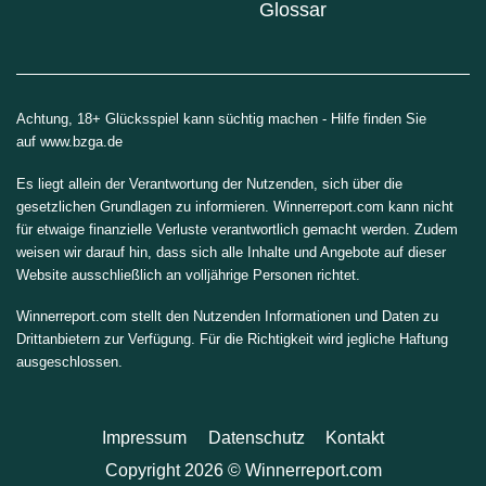
Glossar
Achtung, 18+ Glücksspiel kann süchtig machen - Hilfe finden Sie
auf
www.bzga.de
Es liegt allein der Verantwortung der Nutzenden, sich über die
gesetzlichen Grundlagen zu informieren. Winnerreport.com kann nicht
für etwaige finanzielle Verluste verantwortlich gemacht werden. Zudem
weisen wir darauf hin, dass sich alle Inhalte und Angebote auf dieser
Website ausschließlich an volljährige Personen richtet.
Winnerreport.com stellt den Nutzenden Informationen und Daten zu
Drittanbietern zur Verfügung. Für die Richtigkeit wird jegliche Haftung
ausgeschlossen.
Impressum
Datenschutz
Kontakt
Copyright 2026 © Winnerreport.com