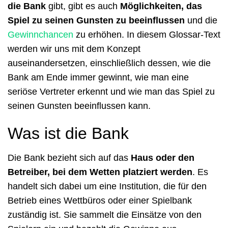
die Bank
gibt, gibt es auch
Möglichkeiten, das
Spiel zu seinen Gunsten zu beeinflussen
und die
Gewinnchancen
zu erhöhen. In diesem Glossar-Text
werden wir uns mit dem Konzept
auseinandersetzen, einschließlich dessen, wie die
Bank am Ende immer gewinnt, wie man eine
seriöse Vertreter erkennt und wie man das Spiel zu
seinen Gunsten beeinflussen kann.
Was ist die Bank
Die Bank bezieht sich auf das
Haus oder den
Betreiber, bei dem Wetten platziert werden
. Es
handelt sich dabei um eine Institution, die für den
Betrieb eines Wettbüros oder einer Spielbank
zuständig ist. Sie sammelt die Einsätze von den