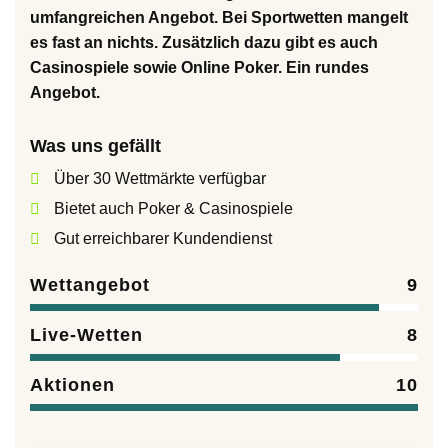
umfangreichen Angebot. Bei Sportwetten mangelt
es fast an nichts. Zusätzlich dazu gibt es auch
Casinospiele sowie Online
Poker
. Ein rundes
Angebot.
Was uns gefällt
Über 30 Wettmärkte verfügbar
Bietet auch Poker & Casinospiele
Gut erreichbarer Kundendienst
Wettangebot
9
Live-Wetten
8
Aktionen
10