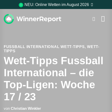
Zum
NEU: Online Wetten im August 2026
Inhalt
springen
FUSSBALL INTERNATIONAL WETT-TIPPS
,
WETT-
TIPPS
Wett-Tipps Fussball
International – die
Top-Ligen: Woche
17 / 23
von
Christian Winkler