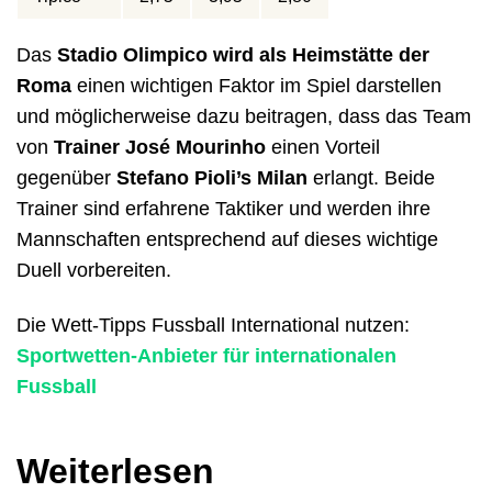
Das
Stadio Olimpico wird als Heimstätte der
Roma
einen wichtigen Faktor im Spiel darstellen
und möglicherweise dazu beitragen, dass das Team
von
Trainer José Mourinho
einen Vorteil
gegenüber
Stefano Pioli’s Milan
erlangt. Beide
Trainer sind erfahrene Taktiker und werden ihre
Mannschaften entsprechend auf dieses wichtige
Duell vorbereiten.
Die Wett-Tipps Fussball International nutzen:
Sportwetten-Anbieter für internationalen
Fussball
Weiterlesen