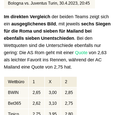
Bologna vs. Juventus Turin, 30.4.2023, 20:45
Im direkten Vergleich
der beiden Teams zeigt sich
ein
ausgeglichenes Bild
, mit jeweils
sechs Siegen
für die Roma und sieben für Mailand bei
ebenfalls sieben Unentschieden
. Bei den
Wettquoten sind die Unterschiede ebenfalls nur
gering: Die AS Rom geht mit einer
Quote
von 2,63
als leichter Favorit ins Rennen, während der AC
Mailand eine Quote von 2,75 hat.
Wettbüro
1
X
2
BWIN
2,65
3,00
2,85
Bet365
2,62
3,10
2,75
Tipico
2,75
3,95
2,80