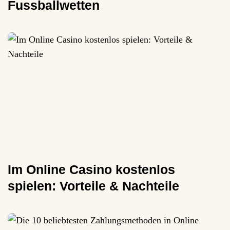
Fussballwetten
Im Online Casino kostenlos
spielen: Vorteile & Nachteile