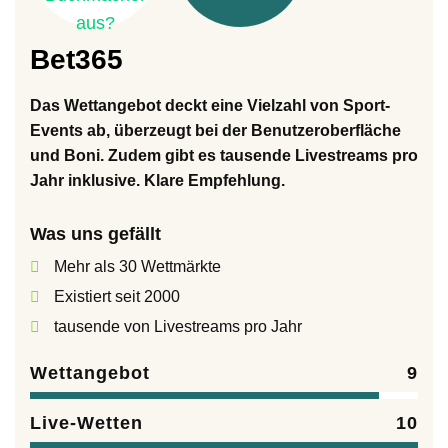
Bet365
Das Wettangebot deckt eine Vielzahl von Sport-
Events ab, überzeugt bei der Benutzeroberfläche
und Boni. Zudem gibt es tausende Livestreams pro
Jahr inklusive. Klare Empfehlung.
Was uns gefällt
Mehr als 30 Wettmärkte
Existiert seit 2000
tausende von Livestreams pro Jahr
Wettangebot
9
Live-Wetten
10