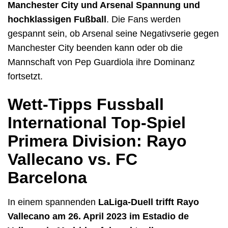
Manchester City und Arsenal Spannung und
hochklassigen Fußball
. Die Fans werden
gespannt sein, ob Arsenal seine Negativserie gegen
Manchester City beenden kann oder ob die
Mannschaft von Pep Guardiola ihre Dominanz
fortsetzt.
Wett-Tipps Fussball
International Top-Spiel
Primera Division: Rayo
Vallecano vs. FC
Barcelona
In einem spannenden
LaLiga-Duell trifft Rayo
Vallecano am 26. April 2023 im Estadio de