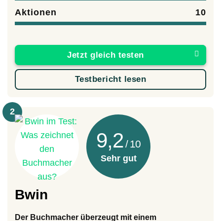
Aktionen
10
Jetzt gleich testen
Testbericht lesen
2
9,2
Sehr gut
Bwin
Der
Buchmacher
überzeugt mit einem