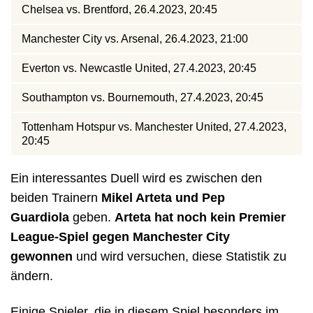
Chelsea vs. Brentford, 26.4.2023, 20:45
Manchester City vs. Arsenal, 26.4.2023, 21:00
Everton vs. Newcastle United, 27.4.2023, 20:45
Southampton vs. Bournemouth, 27.4.2023, 20:45
Tottenham Hotspur vs. Manchester United, 27.4.2023,
20:45
Ein interessantes Duell wird es zwischen den
beiden Trainern
Mikel Arteta und Pep
Guardiola
geben.
Arteta hat noch kein Premier
League-Spiel gegen Manchester City
gewonnen
und wird versuchen, diese Statistik zu
ändern.
Einige Spieler, die in diesem Spiel besonders im