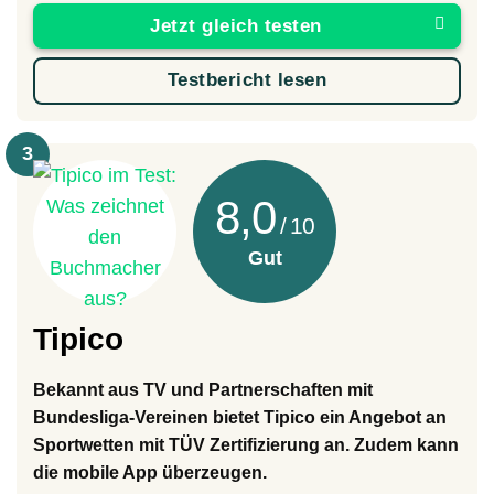
Jetzt gleich testen
Testbericht lesen
3
8,0
Gut
Tipico
Bekannt aus TV und Partnerschaften mit
Bundesliga-Vereinen bietet Tipico ein Angebot an
Sportwetten mit TÜV Zertifizierung an. Zudem kann
die mobile App überzeugen.