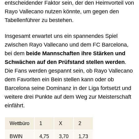
entscheidender Faktor sein, der den Heimvorteil von
Rayo Vallecano nutzen könnte, um gegen den
Tabellenführer zu bestehen.
Insgesamt erwartet uns ein spannendes Spiel
zwischen Rayo Vallecano und dem FC Barcelona,
bei dem
beide Mannschaften ihre Stärken und
Schwächen auf den Prüfstand stellen werden
.
Die Fans werden gespannt sein, ob Rayo Vallecano
dem Favoriten ein Bein stellen kann oder ob
Barcelona seine Dominanz in der Liga fortsetzt und
weitere drei Punkte auf dem Weg zur Meisterschaft
einfährt.
Wettbüro
1
X
2
BWIN
4,75
3,70
1,73