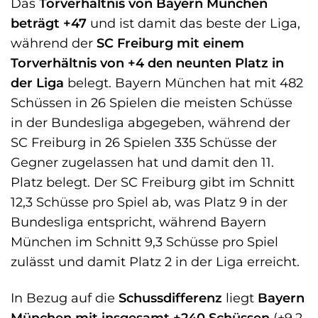
Das
Torverhältnis von Bayern München
beträgt +47
und ist damit das beste der Liga,
während der
SC Freiburg mit einem
Torverhältnis von +4 den neunten Platz in
der Liga
belegt. Bayern München hat mit 482
Schüssen in 26 Spielen die meisten Schüsse
in der Bundesliga abgegeben, während der
SC Freiburg in 26 Spielen 335 Schüsse der
Gegner zugelassen hat und damit den 11.
Platz belegt. Der SC Freiburg gibt im Schnitt
12,3 Schüsse pro Spiel ab, was Platz 9 in der
Bundesliga entspricht, während Bayern
München im Schnitt 9,3 Schüsse pro Spiel
zulässt und damit Platz 2 in der Liga erreicht.
In Bezug auf die
Schussdifferenz
liegt
Bayern
München mit insgesamt +240 Schüssen
(+9,2