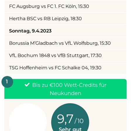
FC Augsburg vs FC 1. FC Köln, 15:30
Hertha BSC vs RB Leipzig, 18:30
Sonntag, 9.4.2023
Borussia M’Gladbach vs VfL Wolfsburg, 15:30
VfL Bochum 1848 vs VfB Stuttgart, 17:30
TSG Hoffenheim vs FC Schalke 04, 19:30
1
Bis zu €100 Wett-Credits für
Neukunden
9,7
Sehr gut