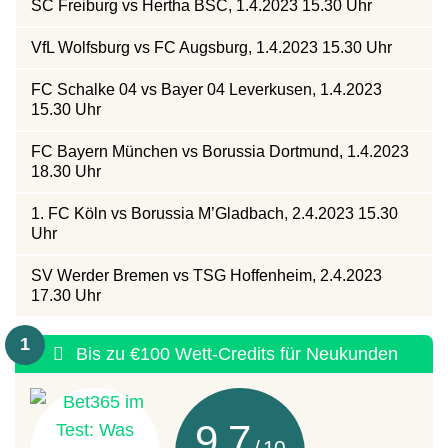
SC Freiburg vs Hertha BSC, 1.4.2023 15.30 Uhr
VfL Wolfsburg vs FC Augsburg, 1.4.2023 15.30 Uhr
FC Schalke 04 vs Bayer 04 Leverkusen, 1.4.2023
15.30 Uhr
FC Bayern München vs Borussia Dortmund, 1.4.2023
18.30 Uhr
1. FC Köln vs Borussia M’Gladbach, 2.4.2023 15.30
Uhr
SV Werder Bremen vs TSG Hoffenheim, 2.4.2023
17.30 Uhr
1
Bis zu €100 Wett-Credits für Neukunden
9,7