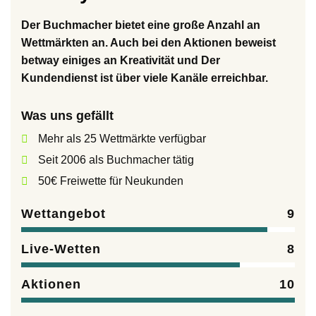
Der
Buchmacher
bietet eine große Anzahl an
Wettmärkten an. Auch bei den Aktionen beweist
betway einiges an Kreativität und Der
Kundendienst ist über viele Kanäle erreichbar.
Was uns gefällt
Mehr als 25 Wettmärkte verfügbar
Seit 2006 als Buchmacher tätig
50€
Freiwette
für Neukunden
Wettangebot
9
Live-Wetten
8
Aktionen
10