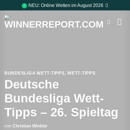
Zum
NEU: Online Wetten im August 2026
Inhalt
springen
BUNDESLIGA WETT-TIPPS
,
WETT-TIPPS
Deutsche
Bundesliga Wett-
Tipps – 26. Spieltag
von
Christian Winkler