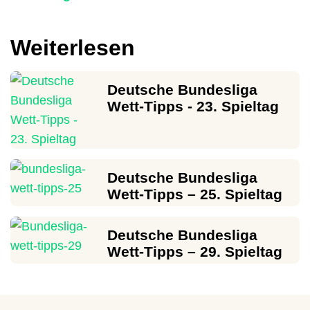
Weiterlesen
Deutsche Bundesliga
Wett-Tipps - 23. Spieltag
Deutsche Bundesliga
Wett-Tipps – 25. Spieltag
Deutsche Bundesliga
Wett-Tipps – 29. Spieltag