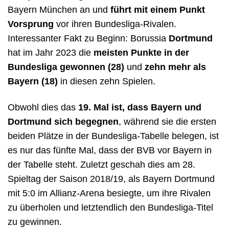
Bayern München an und
führt mit einem Punkt
Vorsprung
vor ihren Bundesliga-Rivalen.
Interessanter Fakt zu Beginn: Borussia
Dortmund
hat im Jahr 2023 die
meisten Punkte in der
Bundesliga gewonnen (28)
und
zehn mehr als
Bayern (18)
in diesen zehn Spielen.
Obwohl dies das
19. Mal ist, dass Bayern und
Dortmund sich begegnen
, während sie die ersten
beiden Plätze in der Bundesliga-Tabelle belegen, ist
es nur das fünfte Mal, dass der BVB vor Bayern in
der Tabelle steht. Zuletzt geschah dies am 28.
Spieltag der Saison 2018/19, als Bayern Dortmund
mit 5:0 im Allianz-Arena besiegte, um ihre Rivalen
zu überholen und letztendlich den Bundesliga-Titel
zu gewinnen.