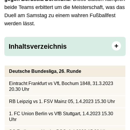
beide Teams erbittert um die Meisterschaft, was das
Duell am Samstag zu einem wahren Fußballfest
werden lässt.
+
Inhaltsverzeichnis
Deutsche Bundesliga, 26. Runde
Eintracht Frankfurt vs VfL Bochum 1848, 31.3.2023
20.30 Uhr
RB Leipzig vs 1. FSV Mainz 05, 1.4.2023 15.30 Uhr
1. FC Union Berlin vs VfB Stuttgart, 1.4.2023 15.30
Uhr