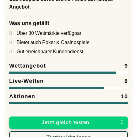
Angebot.
Was uns gefällt
Über 30 Wettmärkte verfügbar
Bietet auch Poker & Casinospiele
Gut erreichbarer Kundendienst
Wettangebot
9
Live-Wetten
8
Aktionen
10
Jetzt gleich testen