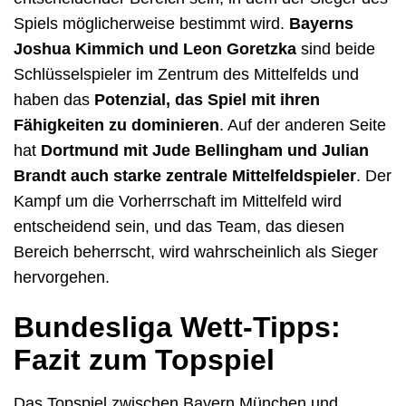
Spiels möglicherweise bestimmt wird.
Bayerns
Joshua Kimmich und Leon Goretzka
sind beide
Schlüsselspieler im Zentrum des Mittelfelds und
haben das
Potenzial, das Spiel mit ihren
Fähigkeiten zu dominieren
. Auf der anderen Seite
hat
Dortmund mit Jude Bellingham und Julian
Brandt auch starke zentrale Mittelfeldspieler
. Der
Kampf um die Vorherrschaft im Mittelfeld wird
entscheidend sein, und das Team, das diesen
Bereich beherrscht, wird wahrscheinlich als Sieger
hervorgehen.
Bundesliga Wett-Tipps:
Fazit zum Topspiel
Das Topspiel zwischen Bayern München und