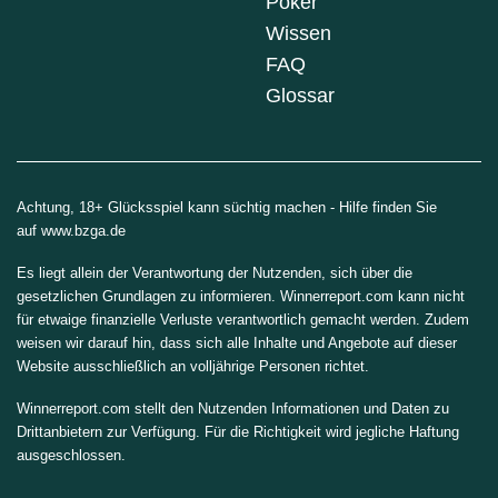
Poker
Wissen
FAQ
Glossar
Achtung, 18+ Glücksspiel kann süchtig machen - Hilfe finden Sie
auf
www.bzga.de
Es liegt allein der Verantwortung der Nutzenden, sich über die
gesetzlichen Grundlagen zu informieren. Winnerreport.com kann nicht
für etwaige finanzielle Verluste verantwortlich gemacht werden. Zudem
weisen wir darauf hin, dass sich alle Inhalte und Angebote auf dieser
Website ausschließlich an volljährige Personen richtet.
Winnerreport.com stellt den Nutzenden Informationen und Daten zu
Drittanbietern zur Verfügung. Für die Richtigkeit wird jegliche Haftung
ausgeschlossen.