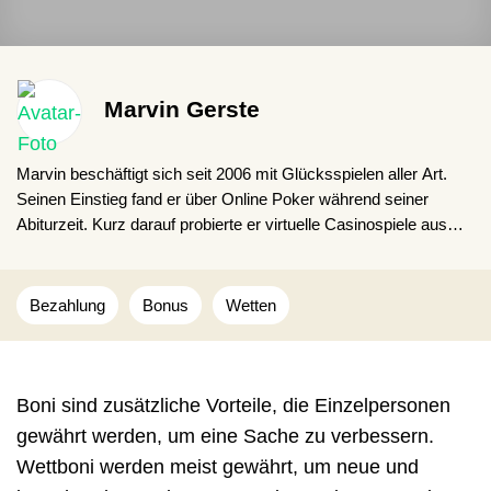
Marvin Gerste
Marvin beschäftigt sich seit 2006 mit Glücksspielen aller Art.
Seinen Einstieg fand er über Online Poker während seiner
Abiturzeit. Kurz darauf probierte er virtuelle Casinospiele aus
und blieb dabei. Auch Sportwetten sind ihm nicht fremd, da er
schon diverse Buchmacher unter die Lupe genommen hat.
Bezahlung
Bonus
Wetten
Boni sind zusätzliche Vorteile, die Einzelpersonen
gewährt werden, um eine Sache zu verbessern.
Wettboni werden meist gewährt, um neue und