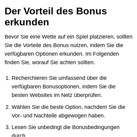
Der Vorteil des Bonus
erkunden
Bevor Sie eine Wette auf ein Spiel platzieren, sollten
Sie die Vorteile des Bonus nutzen, indem Sie die
verfügbaren Optionen erkunden. Im Folgenden
finden Sie, worauf Sie achten sollten.
Recherchieren Sie umfassend über die
verfügbaren Bonusoptionen, indem Sie die
besten Websites im Netz überprüfen.
Wählen Sie die beste Option, nachdem Sie die
Vor- und Nachteile abgewogen haben.
Lesen Sie unbedingt die Bonusbedingungen
durch.