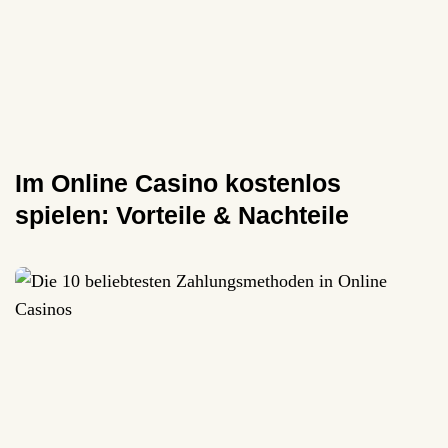
Im Online Casino kostenlos
spielen: Vorteile & Nachteile