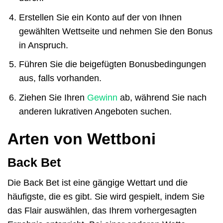
Erstellen Sie ein Konto auf der von Ihnen
gewählten Wettseite und nehmen Sie den Bonus
in Anspruch.
Führen Sie die beigefügten Bonusbedingungen
aus, falls vorhanden.
Ziehen Sie Ihren
Gewinn
ab, während Sie nach
anderen lukrativen Angeboten suchen.
Arten von Wettboni
Back Bet
Die Back Bet ist eine gängige Wettart und die
häufigste, die es gibt. Sie wird gespielt, indem Sie
das Flair auswählen, das Ihrem vorhergesagten