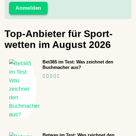
Top-Anbieter für Sport­
wetten im August 2026
Bet365 im Test: Was zeichnet den
Buchmacher aus?
Betway im Test: Was zeichnet den