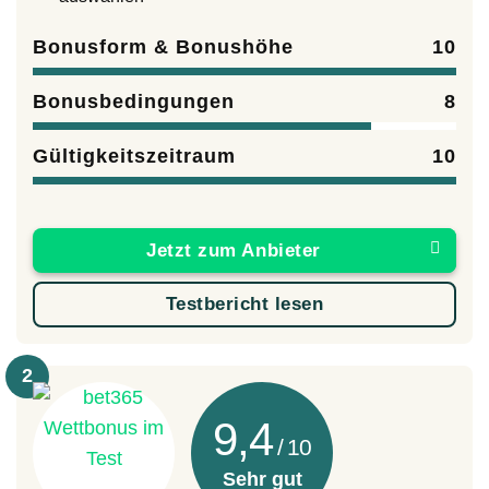
Bonusform & Bonushöhe
10
Bonusbedingungen
8
Gültigkeitszeitraum
10
Jetzt zum Anbieter
Testbericht lesen
2
9,4
Sehr gut