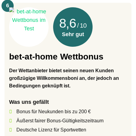
6
8,6
Sehr gut
bet-at-home Wettbonus
Der Wettanbieter bietet seinen neuen Kunden
großzügige Willkommensboni an, der jedoch an
Bedingungen geknüpft ist.
Was uns gefällt
Bonus für Neukunden bis zu 200 €
Äußerst fairer Bonus-Gültigkeitszeitraum
Deutsche Lizenz für Sportwetten