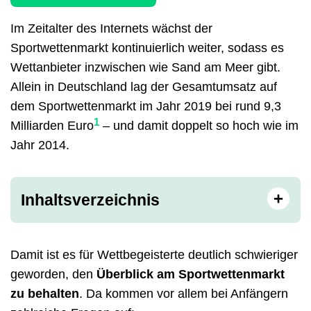
Im Zeitalter des Internets wächst der
Sportwettenmarkt kontinuierlich weiter, sodass es
Wettanbieter inzwischen wie Sand am Meer gibt.
Allein in Deutschland lag der Gesamtumsatz auf
dem Sportwettenmarkt im Jahr 2019 bei rund 9,3
1
Milliarden Euro
– und damit doppelt so hoch wie im
Jahr 2014.
+
Inhaltsverzeichnis
Damit ist es für Wettbegeisterte deutlich schwieriger
geworden, den
Überblick am Sportwettenmarkt
zu behalten
. Da kommen vor allem bei Anfängern