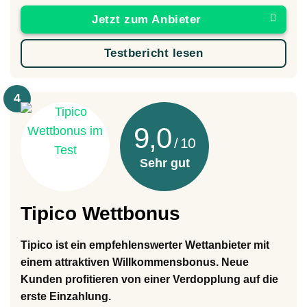
Jetzt zum Anbieter
Testbericht lesen
4
9,0
Sehr gut
Tipico Wettbonus
Tipico ist ein empfehlenswerter Wettanbieter mit
einem attraktiven Willkommensbonus. Neue
Kunden profitieren von einer Verdopplung auf die
erste Einzahlung.