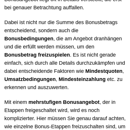
bei genauer Betrachtung auffallen.
Dabei ist nicht nur die Summe des Bonusbetrags
entscheidend, sondern auch die
Bonusbedingungen
, die am
Angebot dranhängen
und die erfüllt werden müssen, um den
Bonusbetrag freizuspielen
. Es ist nicht gerade
einfach, sich durch alle Details durchzukämpfen und
dabei entscheidende Faktoren wie
Mindestquoten
,
Umsatzbedingungen
,
Mindesteinzahlung
etc. zu
erkennen und auszuwerten.
Mit einem
mehrstufigen Bonusangebot
, der in
Etappen freigeschaltet wird, wird es noch
komplizierter. Hier müssen Sie genau darauf achten,
wie einzelne Bonus-Etappen freizuschalten sind, um