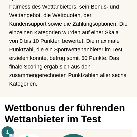
Fairness des Wettanbieters, sein Bonus- und
Wettangebot, die Wettquoten, der
Kundensupport sowie die Zahlungsoptionen. Die
einzelnen Kategorien wurden auf einer Skala
von 0 bis 10 Punkten bewertet. Die maximale
Punktzahl, die ein Sportwettenanbieter im Test
erzielen konnte, betrug somit 60 Punkte. Das
finale Scoring ergab sich aus den
zusammengerechneten Punktzahlen aller sechs
Kategorien.
Wettbonus der führenden
Wettanbieter im Test
1