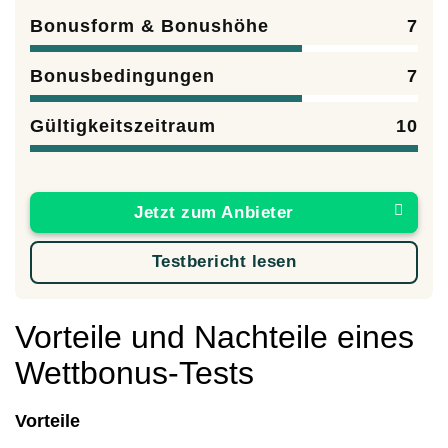
Bonusform & Bonushöhe
7
Bonusbedingungen
7
Gültigkeitszeitraum
10
Jetzt zum Anbieter
Testbericht lesen
Vorteile und Nachteile eines
Wettbonus-Tests
Vorteile