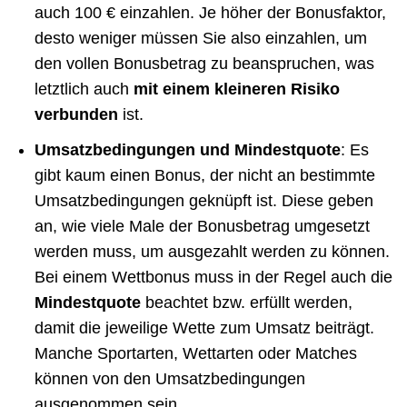
auch 100 € einzahlen. Je höher der Bonusfaktor,
desto weniger müssen Sie also einzahlen, um
den vollen Bonusbetrag zu beanspruchen, was
letztlich auch
mit einem kleineren Risiko
verbunden
ist.
Umsatzbedingungen und Mindestquote
: Es
gibt kaum einen Bonus, der nicht an
bestimmte
Umsatzbedingungen geknüpft ist. Diese geben
an, wie viele Male der Bonusbetrag umgesetzt
werden muss, um ausgezahlt werden zu können.
Bei einem Wettbonus muss in der Regel auch die
Mindestquote
beachtet bzw. erfüllt werden,
damit die jeweilige Wette zum Umsatz beiträgt.
Manche Sportarten, Wettarten oder Matches
können von den Umsatzbedingungen
ausgenommen sein.