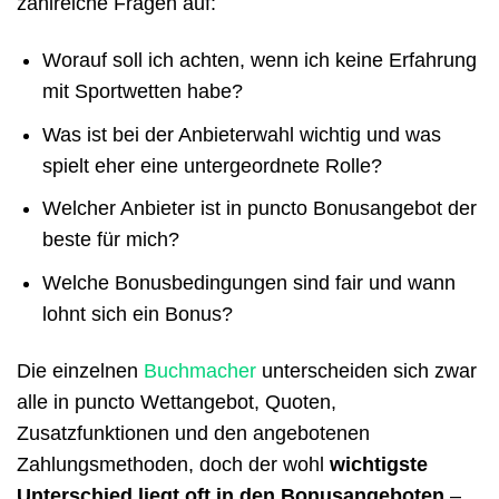
zahlreiche Fragen auf:
Worauf soll ich achten, wenn ich keine Erfahrung
mit Sportwetten habe?
Was ist bei der Anbieterwahl wichtig und was
spielt eher eine untergeordnete Rolle?
Welcher Anbieter ist in puncto Bonusangebot der
beste für mich?
Welche Bonusbedingungen sind fair und wann
lohnt sich ein Bonus?
Die einzelnen
Buchmacher
unterscheiden sich zwar
alle in puncto Wettangebot, Quoten,
Zusatzfunktionen und den angebotenen
Zahlungsmethoden, doch der wohl
wichtigste
Unterschied liegt oft in den Bonusangeboten
–