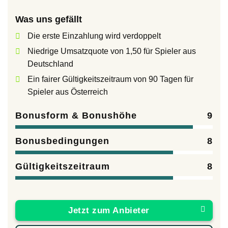
Was uns gefällt
Die erste Einzahlung wird verdoppelt
Niedrige Umsatzquote von 1,50 für Spieler aus
Deutschland
Ein fairer Gültigkeitszeitraum von 90 Tagen für
Spieler aus Österreich
Bonusform & Bonushöhe
9
Bonusbedingungen
8
Gültigkeitszeitraum
8
Jetzt zum Anbieter