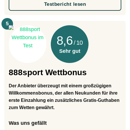
Testbericht lesen
5
8,6
Sehr gut
888sport Wettbonus
Der Anbieter überzeugt mit einem großzügigen
Willkommensbonus, der allen Neukunden für ihre
erste Einzahlung ein zusätzliches Gratis-Guthaben
zum Wetten gewährt.
Was uns gefällt