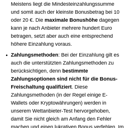
Meistens liegt die Mindesteinzahlungssumme
und somit auch der kleinste Bonusbetrag bei 10
oder 20 €. Die
maximale Bonushöhe
dagegen
kann je nach Anbieter mehrere hundert Euro
betragen, setzt aber auch eine entsprechend
höhere Einzahlung voraus.
Zahlungsmethoden
: Bei der Einzahlung gilt es
auch die unterstützten Zahlungsmethoden zu
berücksichtigen, denn
bestimmte
Zahlungsoptionen sind nicht für die Bonus-
Freischaltung qualifiziert
. Diese
Zahlungsmethoden (in der Regel einige E-
Wallets oder Kryptowährungen) werden in
unserem Wettanbieter-Test hervorgehoben,
damit Sie nicht gleich am Anfang den Fehler
machen und einen lukrativen Bonus verfehlen.
Im