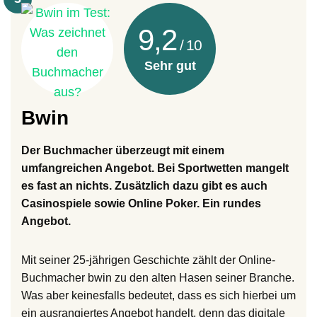
9,2
Sehr gut
Bwin
Der Buchmacher überzeugt mit einem
umfangreichen Angebot. Bei Sportwetten mangelt
es fast an nichts. Zusätzlich dazu gibt es auch
Casinospiele sowie Online
Poker
. Ein rundes
Angebot.
Mit seiner 25-jährigen Geschichte zählt der Online-
Buchmacher bwin zu den alten Hasen seiner Branche.
Was aber keinesfalls bedeutet, dass es sich hierbei um
ein ausrangiertes Angebot handelt, denn das digitale