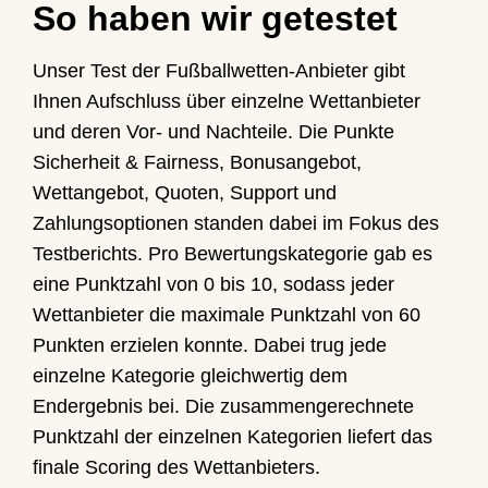
So haben wir getestet
Unser Test der Fußballwetten-Anbieter gibt
Ihnen Aufschluss über einzelne Wettanbieter
und deren Vor- und Nachteile. Die Punkte
Sicherheit & Fairness, Bonusangebot,
Wettangebot, Quoten, Support und
Zahlungsoptionen standen dabei im Fokus des
Testberichts. Pro Bewertungskategorie gab es
eine Punktzahl von 0 bis 10, sodass jeder
Wettanbieter die maximale Punktzahl von 60
Punkten erzielen konnte. Dabei trug jede
einzelne Kategorie gleichwertig dem
Endergebnis bei. Die zusammengerechnete
Punktzahl der einzelnen Kategorien liefert das
finale Scoring des Wettanbieters.