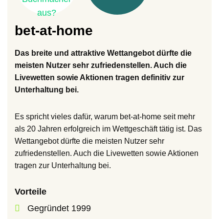
bet-at-home
Das breite und attraktive Wettangebot dürfte die
meisten Nutzer sehr zufriedenstellen. Auch die
Livewetten sowie Aktionen tragen definitiv zur
Unterhaltung bei.
Es spricht vieles dafür, warum bet-at-home seit mehr
als 20 Jahren erfolgreich im Wettgeschäft tätig ist. Das
Wettangebot dürfte die meisten Nutzer sehr
zufriedenstellen. Auch die Livewetten sowie Aktionen
tragen zur Unterhaltung bei.
Vorteile
Gegründet 1999