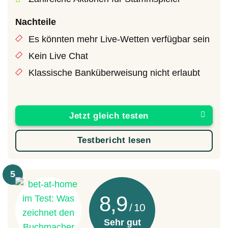
Nachteile
Es könnten mehr Live-Wetten verfügbar sein
Kein Live Chat
Klassische Banküberweisung nicht erlaubt
Jetzt gleich testen
Testbericht lesen
5
8,9
Sehr gut