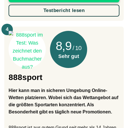
Testbericht lesen
4
8,9
Sehr gut
888sport
Hier kann man in sicheren Umgebung Online-
Wetten platzieren. Wobei sich das Wettangebot auf
die größten Sportarten konzentriert. Als
Besonderheit gibt es täglich neue Promotionen.
888sport ist aus gutem Grund seit mehr als 14 Jahren