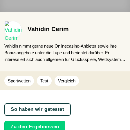
Vahidin Cerim
Vahidin nimmt gerne neue Onlinecasino-Anbieter sowie ihre
Bonusangebote unter die Lupe und berichtet darüber. Er
interessiert sich auch allgemein für Glücksspiele, Wettsysteme
und die Wahrscheinlichkeitsrechnung. Verrät Tipps und
Strategien, wie die Gewinnchancen bei Sportwetten und
Glücksspielen mathematisch erhöht werden können.
Sportwetten
Test
Vergleich
So haben wir getestet
Zu den Ergebnissen