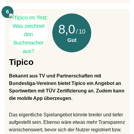
6
8,0
Gut
Tipico
Bekannt aus TV und Partnerschaften mit
Bundesliga-Vereinen bietet Tipico ein Angebot an
Sportwetten mit TÜV Zertifizierung an. Zudem kann
die mobile App überzeugen.
Das eigentliche Spielangebot könnte breiter und tiefer
aufgestellt sein. Ebenso wäre etwas mehr Transparenz
wünschenswert, bevor sich der Nutzer registriert bzw.