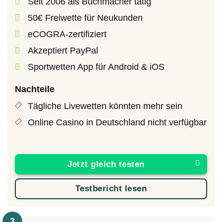
Seit 2006 als Buchmacher tätig
50€
Freiwette
für Neukunden
eCOGRA-zertifiziert
Akzeptiert PayPal
Sportwetten App für Android & iOS
Nachteile
Tägliche Livewetten könnten mehr sein
Online Casino
in Deutschland nicht verfügbar
Jetzt gleich testen
Testbericht lesen
3