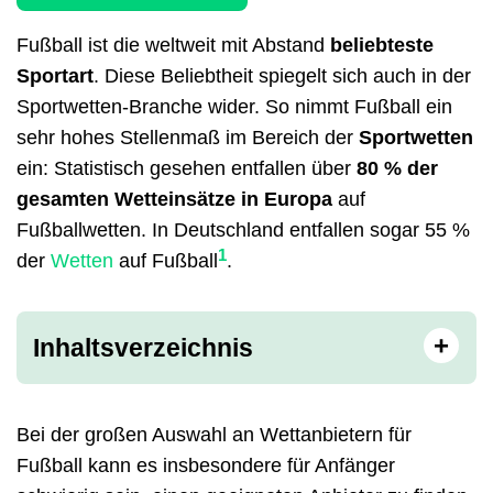
Fußball ist die weltweit mit Abstand
beliebteste
Sportart
. Diese Beliebtheit spiegelt sich auch in der
Sportwetten-Branche wider. So nimmt Fußball ein
sehr
hohes Stellenmaß im Bereich der
Sportwetten
ein: Statistisch gesehen entfallen über
80 % der
gesamten Wetteinsätze in Europa
auf
Fußballwetten. In Deutschland entfallen sogar 55 %
1
der
Wetten
auf Fußball
.
+
Inhaltsverzeichnis
Bei der großen Auswahl an Wettanbietern für
Fußball kann es insbesondere für Anfänger