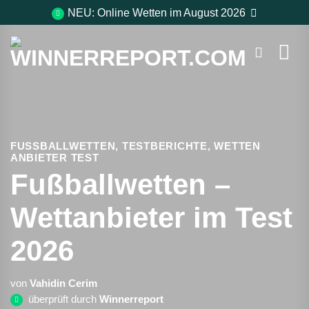
Zum
NEU: Online Wetten im August 2026
Inhalt
springen
FUSSBALLWETTEN
,
TESTBERICHTE
,
WETTEN
ANBIETER TEST
Fußballwetten –
Wettanbieter im Test
2026
von
Vahidin Cerim
überprüft durch
Winnerreport