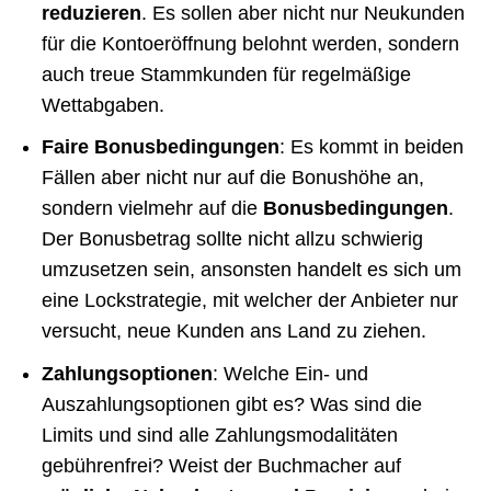
reduzieren
. Es sollen aber nicht nur Neukunden
für die Kontoeröffnung belohnt werden, sondern
auch treue Stammkunden für regelmäßige
Wettabgaben.
Faire
Bonusbedingungen
: Es kommt in beiden
Fällen aber nicht nur auf die Bonushöhe an,
sondern vielmehr auf die
Bonusbedingungen
.
Der Bonusbetrag sollte nicht allzu schwierig
umzusetzen sein, ansonsten handelt es sich um
eine Lockstrategie, mit welcher der Anbieter nur
versucht, neue Kunden ans Land zu ziehen.
Zahlungsoptionen
: Welche Ein- und
Auszahlungsoptionen gibt es? Was sind die
Limits und sind alle Zahlungsmodalitäten
gebührenfrei? Weist der Buchmacher auf