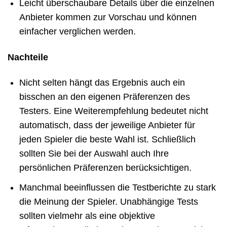
Leicht überschaubare Details über die einzelnen
Anbieter kommen zur Vorschau und können
einfacher verglichen werden.
Nachteile
Nicht selten hängt das Ergebnis auch ein
bisschen an den eigenen Präferenzen des
Testers. Eine Weiterempfehlung bedeutet nicht
automatisch, dass der jeweilige Anbieter für
jeden Spieler die beste Wahl ist. Schließlich
sollten Sie bei der Auswahl auch Ihre
persönlichen Präferenzen berücksichtigen.
Manchmal beeinflussen die Testberichte zu stark
die Meinung der Spieler. Unabhängige Tests
sollten vielmehr als eine objektive