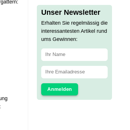
gattern:
Unser Newsletter
Erhalten Sie regelmässig die
interessantesten Artikel rund
ums Gewinnen:
lung
z