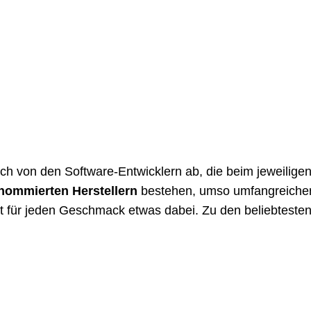
ich von den Software-Entwicklern ab, die beim jeweilige
nommierten Herstellern
bestehen, umso umfangreiche
ist für jeden Geschmack etwas dabei. Zu den beliebtesten