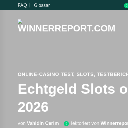
Zum
FAQ
Glossar
Inhalt
springen
ONLINE-CASINO TEST
,
SLOTS
,
TESTBERIC
Echtgeld Slots o
2026
von
Vahidin Cerim
lektoriert von
Winnerrepo