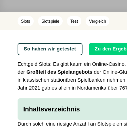
Slots
Slotspiele
Test
Vergleich
So haben wir getestet
Zu den Ergeb
Echtgeld Slots: Es gibt kaum ein Online-Casino, 
der
Großteil des Spielangebots
der Online-Glü
in klassischen stationären Spielbanken nehmen
Jahr 2021 gab es allein in Nordamerika über 76
Inhaltsverzeichnis
Durch solch eine riesige Anzahl an Slotspielen s