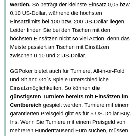
werden.
So beträgt der kleinste Einsatz 0,05 bzw.
0,10 US-Dollar, während die höchsten
Einsatzlimits bei 100 bzw. 200 US-Dollar liegen.
Leider finden Sie bei den Tischen mit den
höchsten Einsätzen nicht so viel Action, denn das
Meiste passiert an Tischen mit Einsätzen
zwischen 0,10 und 2 US-Dollar.
GGPoker bietet auch für Turniere, All-in-or-Fold
und Sit and Go´s Spiele unterschiedliche
Einsatzmöglichkeiten. So können
die
günstigsten Turniere bereits mit Einsätzen im
Centbereich
gespielt werden. Turniere mit einem
garantierten Preisgeld gibt es für 5 US-Dollar Buy-
Ins. Wenn Sie Turniere mit einem Preisgeld von
mehreren Hunderttausend Euro suchen, müssen