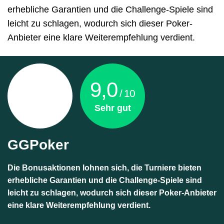
erhebliche Garantien und die Challenge-Spiele sind
leicht zu schlagen, wodurch sich dieser Poker-
Anbieter eine klare Weiterempfehlung verdient.
9,0
Sehr gut
GGPoker
Die Bonusaktionen lohnen sich, die Turniere bieten
erhebliche Garantien und die Challenge-Spiele sind
leicht zu schlagen, wodurch sich dieser Poker-Anbieter
eine klare Weiterempfehlung verdient.