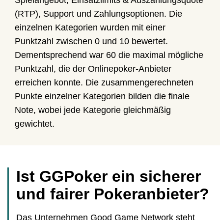
(RTP), Support und Zahlungsoptionen. Die
einzelnen Kategorien wurden mit einer
Punktzahl zwischen 0 und 10 bewertet.
Dementsprechend war 60 die maximal mögliche
Punktzahl, die der Onlinepoker-Anbieter
erreichen konnte. Die zusammengerechneten
Punkte einzelner Kategorien bilden die finale
Note, wobei jede Kategorie gleichmäßig
gewichtet.
Ist GGPoker ein sicherer
und fairer Pokeranbieter?
Das Unternehmen Good Game Network steht