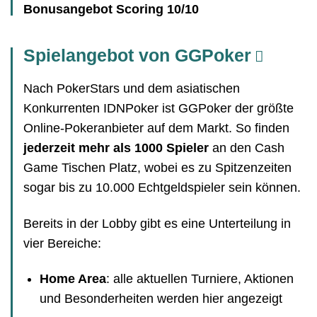
Bonusangebot Scoring 10/10
Spielangebot von GGPoker
Nach PokerStars und dem asiatischen
Konkurrenten IDNPoker ist GGPoker der größte
Online-Pokeranbieter auf dem Markt. So finden
jederzeit mehr als 1000 Spieler
an den Cash
Game Tischen Platz, wobei es zu Spitzenzeiten
sogar bis zu 10.000 Echtgeldspieler sein können.
Bereits in der Lobby gibt es eine Unterteilung in
vier Bereiche:
Home Area
: alle aktuellen Turniere, Aktionen
und Besonderheiten werden hier angezeigt