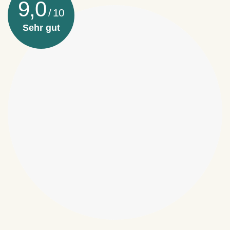
9,0
Sehr gut