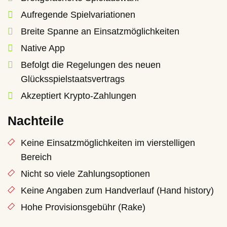
Aufregende Spielvariationen
Breite Spanne an Einsatzmöglichkeiten
Native App
Befolgt die Regelungen des neuen
Glücksspielstaatsvertrags
Akzeptiert Krypto-Zahlungen
Nachteile
Keine Einsatzmöglichkeiten im vierstelligen
Bereich
Nicht so viele Zahlungsoptionen
Keine Angaben zum Handverlauf (Hand history)
Hohe Provisionsgebühr (Rake)