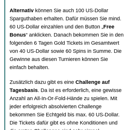
Alternativ
können Sie auch 100 US-Dollar
Sparguthaben erhalten. Dafür müssen Sie mind.
60 US-Dollar einzahlen und den Button „
Free
Bonus
“ anklicken. Danach bekommen Sie in den
folgenden 6 Tagen Gold Tickets im Gesamtwert
von 40 US-Dollar sowie 60 Spins in Summe. Die
Gewinne aus diesen Turnieren können Sie
einfach behalten.
Zusätzlich dazu gibt es eine
Challenge auf
Tagesbasis
. Da ist es erforderlich, eine gewisse
Anzahl an All-In-Or-Fold-Hände zu spielen. Mit
jeder erfolgreich absolvierten Challenge
bekommen Sie Echtgeld bis max. 60 US-Dollar.
Die Tickets dafür gibt es ohne Konditionen und