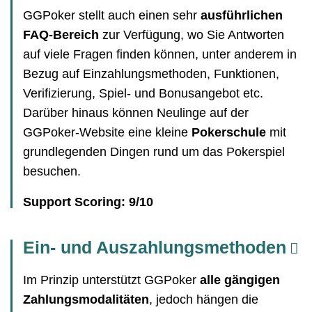
GGPoker stellt auch einen sehr
ausführlichen
FAQ-Bereich
zur Verfügung, wo Sie Antworten
auf viele Fragen finden können, unter anderem in
Bezug auf Einzahlungsmethoden, Funktionen,
Verifizierung, Spiel- und Bonusangebot etc.
Darüber hinaus können Neulinge auf der
GGPoker-Website eine kleine
Pokerschule
mit
grundlegenden Dingen rund um das Pokerspiel
besuchen.
Support Scoring: 9/10
Ein- und Auszahlungsmethoden
Im Prinzip unterstützt GGPoker
alle gängigen
Zahlungsmodalitäten
, jedoch hängen die