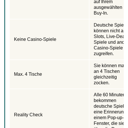
auf Ihrem
ausgewählten
Buy-In.
Deutsche Spiele
können nicht auf
Slots, Live-Deale
Keine Casino-Spiele
Spiele und ande
Casino-Spiele
zugreifen.
Sie können max.
an 4 Tischen
Max. 4 Tische
gleichzeitig
zocken.
Alle 60 Minuten
bekommen
deutsche Spieler
eine Erinnerung 
Reality Check
einem Pop-up-
Fenster, die sie